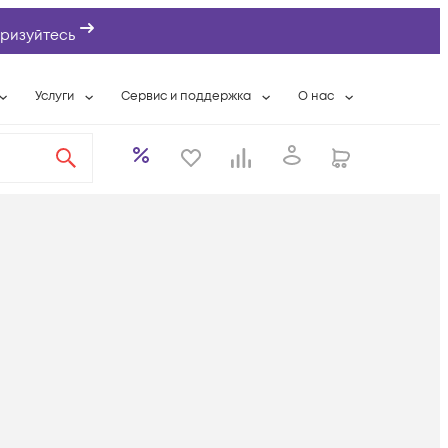
ризуйтесь
Услуги
Сервис и поддержка
О нас
ты
Wi-Fi «под ключ»
Гарантийное обслуживание
О компании
вки
Расширенная гарантия
Разовые выездные работы
Контактная информаци
а
Системная интеграция
Сервисные контракты
Банковские реквизиты
еты
Сервисный центр
Партнеры
оддержка
Техническая поддержка
Новости
Условия оказания услуг
ы