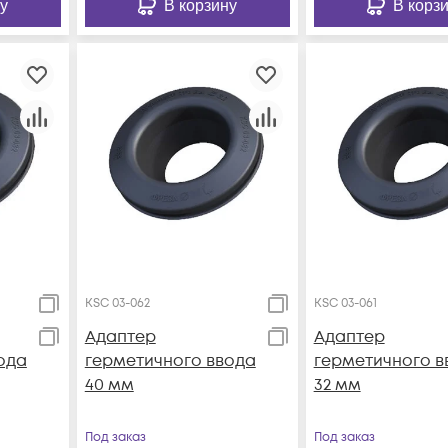
у
В корзину
В корз
KSC 03-062
KSC 03-061
Адаптер
Адаптер
ода
герметичного ввода
герметичного в
40 мм
32 мм
Под заказ
Под заказ