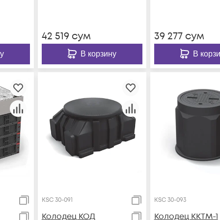
42 519
сум
39 277
сум
у
В корзину
В корз
KSC 30-091
KSC 30-093
Колодец КОД
Колодец ККТМ-1