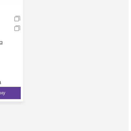
а
м
ину