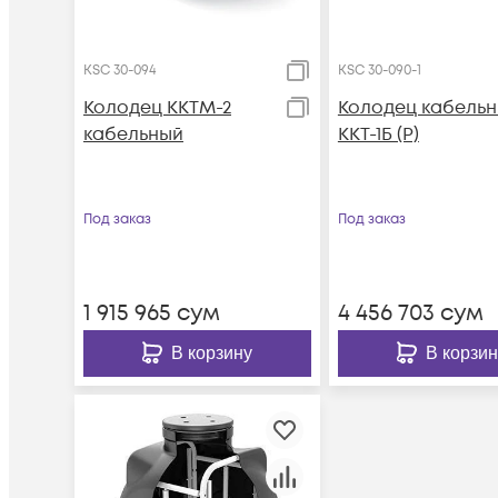
KSC 30-094
KSC 30-090-1
Колодец ККТМ-2
Колодец кабель
кабельный
ККТ-1Б (Р)
Под заказ
Под заказ
1 915 965
сум
4 456 703
сум
В корзину
В корзин