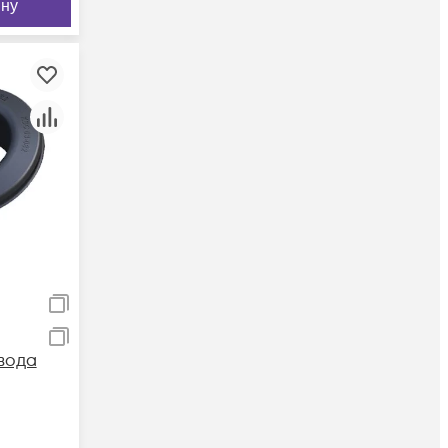
ину
вода