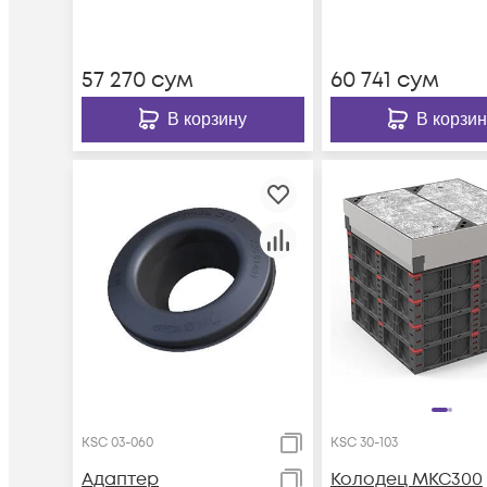
57 270
сум
60 741
сум
В корзину
В корзин
KSC 03-060
KSC 30-103
Адаптер
Колодец МКС300