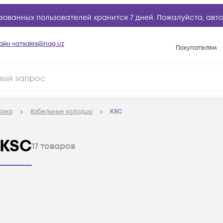
зованных пользователей хранится 7 дней. Пожалуйста,
авто
айн чат
sales@nag.uz
Покупателям
Способы опла
Условия доста
Возврат товар
тажа
Кабельные колодцы
KSC
Вопросы и отв
Техническая п
 KSC
17
товаров
База знаний
Конфигуратор