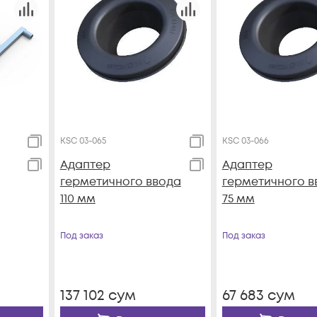
KSC 03-065
KSC 03-066
Адаптер
Адаптер
герметичного ввода
герметичного в
110 мм
75 мм
Под заказ
Под заказ
137 102
сум
67 683
сум