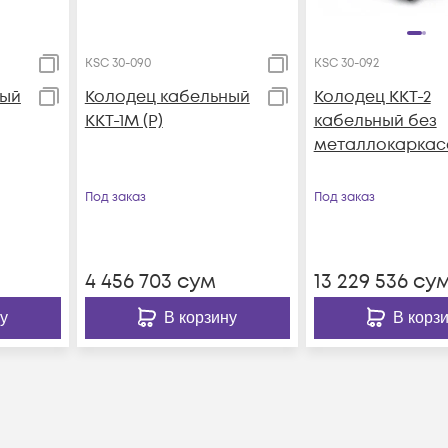
KSC 30-090
KSC 30-092
ный
Колодец кабельный
Колодец ККТ-2
ККТ-1М (Р)
кабельный без
металлокаркас
Под заказ
Под заказ
4 456 703
сум
13 229 536
су
у
В корзину
В корз