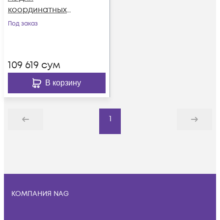
координатных
домофонов
Под заказ
Beward, Vizit, Eltis,
Cyfral, Метаком
109 619
сум
В корзину
1
Назад
Дальше
КОМПАНИЯ NAG