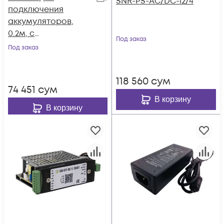
SNR-PS-AC/DC-12/4
подключения
аккумуляторов,
0.2м, с
Под заказ
наконечниками
Под заказ
FDFD2-250
118 560
сум
74 451
сум
В корзину
В корзину