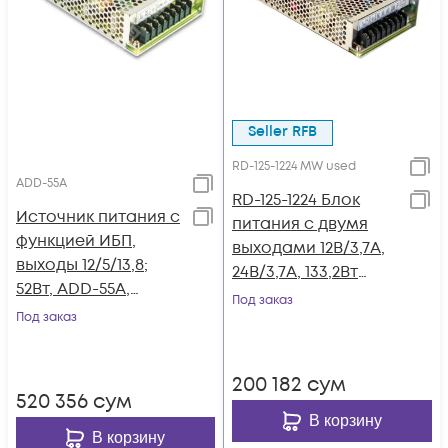
Seller RFB
RD-125-1224 MW used
ADD-55A
RD-125-1224 Блок
Источник питания с
питания с двумя
функцией ИБП,
выходами 12В/3,7А,
выходы 12/5/13,8;
24В/3,7А, 133,2Вт
52Вт, ADD-55A,
Mean Well
Под заказ
MeanWell
Под заказ
200 182
сум
520 356
сум
В корзину
В корзину