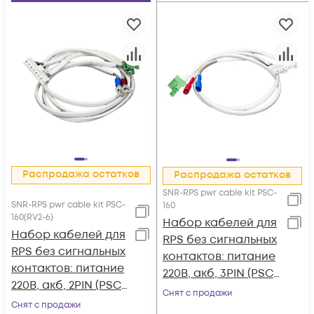
Распродажа остатков
Распродажа остатков
SNR-RPS pwr cable kit PSC-
SNR-RPS pwr cable kit PSC-
160
160(RV2-6)
Набор кабелей для
Набор кабелей для
RPS без сигнальных
RPS без сигнальных
контактов: питание
контактов: питание
220В, акб, 3PIN (PSC-
220В, акб, 2PIN (PSC-
160A-C)
Снят с продажи
160A-C; RV2-6)
Снят с продажи