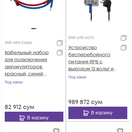
SNR-UPS-60/12
SNR-AKK-Cable
Устройство
Кабельный набор
бесперебойного
для подключения
питания RPS с
аккумуляторов,
выходом 12 вольт и
красный, синий,
функцией зарядки,
Под заказ
0.5м, с
Под заказ
60Вт
наконечниками
989 872
сум
82 912
сум
В корзину
В корзину