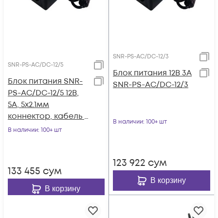
SNR-PS-AC/DC-12/3
SNR-PS-AC/DC-12/5
Блок питания 12В 3А
Блок питания SNR-
SNR-PS-AC/DC-12/3
PS-AC/DC-12/5 12В,
5А, 5x2.1мм
коннектор, кабель с
В наличии
: 100+ шт
вилкой для подкл. к
В наличии
: 100+ шт
220В
123 922
сум
133 455
сум
В корзину
В корзину