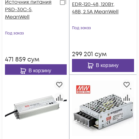
Источник питания
EDR-120-48, 120Вт,
PSD-30C-5,
48В, 2.5А MeanWell
MeanWell
Под заказ
Под заказ
299 201
сум
471 859
сум
В корзину
В корзину