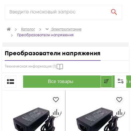
Каталог
Электропитание
Преобразователи напряжения
Преобразователи напряжения
Техническая информация (
1
)
По популярности
Все товары
В 