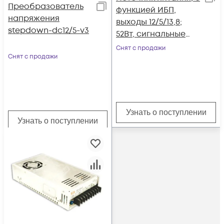
Преобразователь
функцией ИБП,
напряжения
выходы 12/5/13,8;
stepdown-dc12/5-v3
52Вт, сигнальные
выходы, ADD-55AAL,
Снят с продажи
Снят с продажи
MeanWell
Узнать о поступлении
Узнать о поступлении