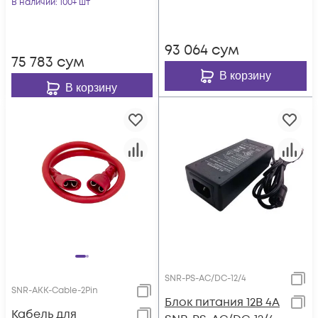
В наличии
: 100+ шт
RV2-6
93 064
сум
75 783
сум
В корзину
В корзину
SNR-PS-AC/DC-12/4
SNR-AKK-Cable-2Pin
Блок питания 12В 4А
Кабель для