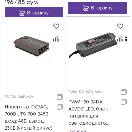
196 488
сум
В корзину
В корзину
PWM-120-24DA MW
TS-700-248B MW
PWM-120-24DA,
Инвертор: DC/AC,
AC/DC LED, блок
700Вт, TS-700-248B,
питания для
вход: 48В, выход:
светодиодного
230В (чистый синус)
освещения.
Под заказ