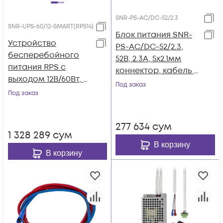
SNR-PS-AC/DC-52/2.3
SNR-UPS-60/12-SMART(RPS14)
Блок питания SNR-
Устройство
PS-AC/DC-52/2.3,
бесперебойного
52В, 2.3А, 5x2.1мм
питания RPS с
коннектор, кабель с
выходом 12В/60Вт, с
вилкой для подкл. к
Под заказ
функцией
Под заказ
220В
мониторинга и
холодного старта
277 634
сум
(RPS14)
1 328 289
сум
В корзину
В корзину