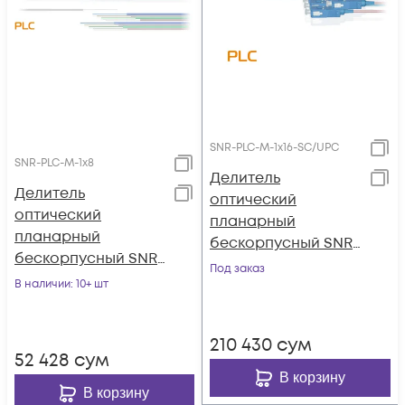
SNR-PLC-M-1x16-SC/UPC
SNR-PLC-M-1x8
Делитель
Делитель
оптический
оптический
планарный
планарный
бескорпусный SNR-
бескорпусный SNR-
PLC-M-1x16-SC/UPC
Под заказ
PLC-M-1x8
В наличии
: 10+ шт
210 430
сум
52 428
сум
В корзину
В корзину