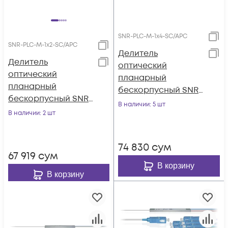
SNR-PLC-M-1x4-SC/APC
SNR-PLC-M-1x2-SC/APC
Делитель
Делитель
оптический
оптический
планарный
планарный
бескорпусный SNR-
бескорпусный SNR-
PLC-M-1x4-SC/APC
В наличии
: 5 шт
PLC-M-1x2-SC/APC
В наличии
: 2 шт
74 830
сум
67 919
сум
В корзину
В корзину