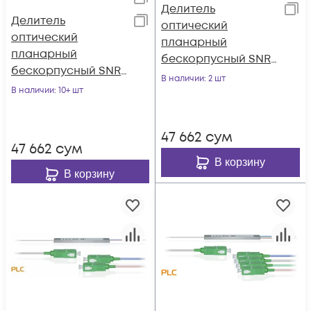
Делитель
Делитель
оптический
оптический
планарный
планарный
бескорпусный SNR-
бескорпусный SNR-
PLC-M-1x4
В наличии
: 2 шт
PLC-M-1x2
В наличии
: 10+ шт
47 662
сум
47 662
сум
В корзину
В корзину