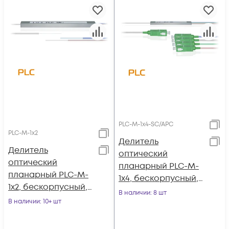
PLC-M-1x4-SC/APC
PLC-M-1x2
Делитель
Делитель
оптический
оптический
планарный PLC-M-
планарный PLC-M-
1x4, бескорпусный,
1x2, бескорпусный,
разъемы SC/APC
В наличии
: 8 шт
неоконцованный
В наличии
: 10+ шт