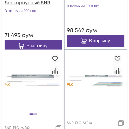
бескорпусный SNR-
PLC-M-1x8-SC/UPC
В наличии
: 100+ шт
PLC-M-1x4-SC/UPC
В наличии
: 100+ шт
98 542
сум
71 493
сум
В корзину
В корзину
SNR-PLC-M-1x4
SNR-PLC-M-1x2