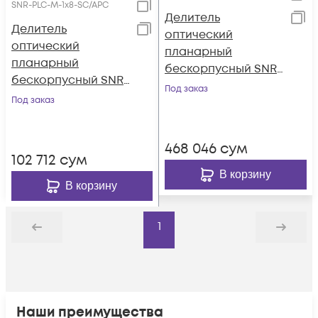
SNR-PLC-M-1x8-SC/APC
Делитель
Делитель
оптический
оптический
планарный
планарный
бескорпусный SNR-
бескорпусный SNR-
PLC-M-1x32-SC/APC
Под заказ
PLC-M-1x8-SC/APC
Под заказ
468 046
сум
102 712
сум
В корзину
В корзину
1
Назад
Дальше
Наши преимущества