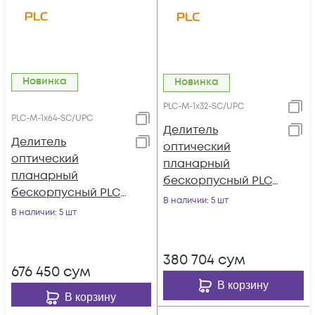
Новинка
Новинка
PLC-M-1x32-SC/UPC
PLC-M-1x64-SC/UPC
Делитель
Делитель
оптический
оптический
планарный
планарный
бескорпусный PLC-
бескорпусный PLC-
M-1x32-SC/UPC
В наличии
: 5 шт
M-1x64-SC/UPC
В наличии
: 5 шт
380 704
сум
676 450
сум
В корзину
В корзину