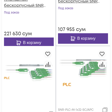
бескорпусный SNR-
бескорпусный SNR-
PLC-M-1x16
Под заказ
PLC-M-1x16-SC/APC
Под заказ
107 955
сум
221 630
сум
В корзину
В корзину
SNR-PLC-M-1x32-SC/APC