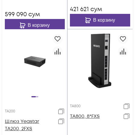
421 621
сум
599 090
сум
В корзину
В корзину
TA800
TA200
TA800, 8*FXS
Шлюз Yeastar
TA200, 2FXS