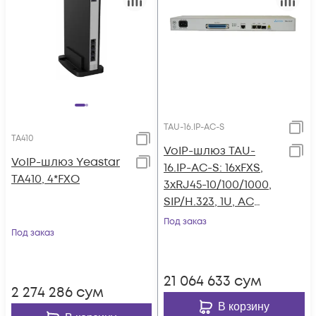
TAU-16.IP-AC-S
TA410
VoIP-шлюз TAU-
VoIP-шлюз Yeastar
16.IP-AC-S: 16xFXS,
TA410, 4*FXO
3xRJ45-10/100/1000,
SIP/H.323, 1U, AC
220V
Под заказ
Под заказ
21 064 633
сум
2 274 286
сум
В корзину