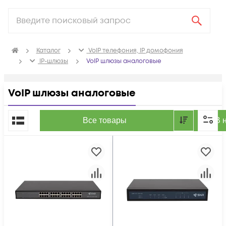
Каталог
VoIP телефония, IP домофония
IP-шлюзы
VoIP шлюзы аналоговые
VoIP шлюзы аналоговые
По популярности
Все товары
В 