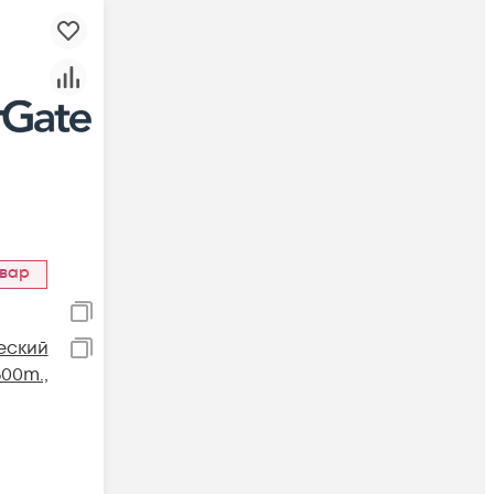
овар
еский
500m.,