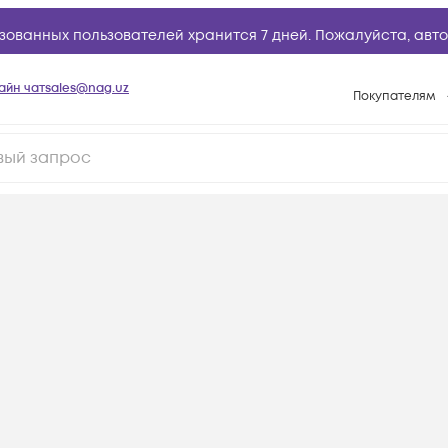
зованных пользователей хранится 7 дней. Пожалуйста,
авто
айн чат
sales@nag.uz
Покупателям
Способы опла
Условия доста
Возврат товар
Вопросы и отв
Техническая п
База знаний
Конфигуратор