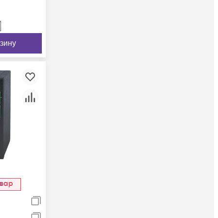
рзину
овар