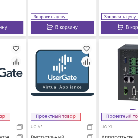
Запросить цену
Запросить цену
ину
В корзину
В ко
вар
Проектный товар
Проектный т
UG-VE
UG-X1
Gate
Виртуальный
Аппаратная