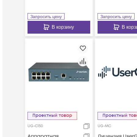
Запросить цену
Запросить цену
В корзину
В корз
Проектный товар
Проектный то
UG-C150
UG-MC
Аппаратная
Лицензия User