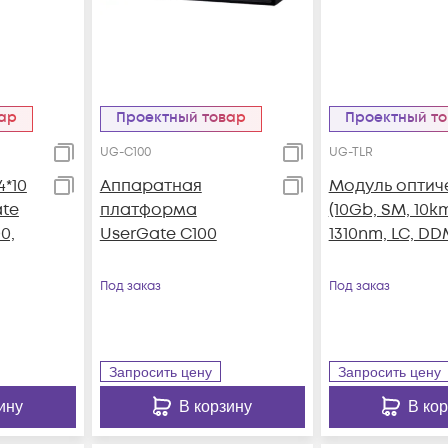
вар
Проектный товар
Проектный т
UG-C100
UG-TLR
4*10
Аппаратная
Модуль оптич
ate
платформа
(10Gb, SM, 10k
0,
UserGate С100
1310nm, LC, DD
Под заказ
Под заказ
Запросить цену
Запросить цену
ину
В корзину
В ко