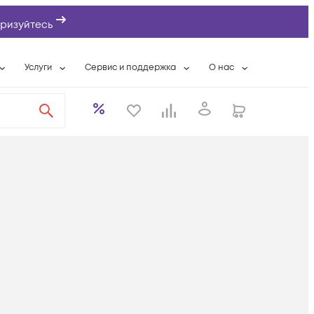
ризуйтесь
Услуги
Сервис и поддержка
О нас
ты
Wi-Fi «под ключ»
Гарантийное обслуживание
О компании
вки
Расширенная гарантия
Разовые выездные работы
Контактная информаци
а
Системная интеграция
Сервисные контракты
Банковские реквизиты
еты
Сервисный центр
Партнеры
оддержка
Техническая поддержка
Новости
Условия оказания услуг
ы