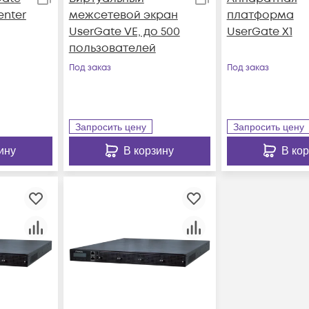
nter
межсетевой экран
платформа
UserGate VE, до 500
UserGate X1
пользователей
Под заказ
Под заказ
Запросить цену
Запросить цену
ину
В корзину
В ко