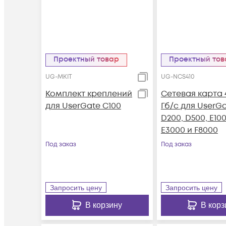
Проектный товар
Проектный то
UG-MKIT
UG-NCS410
Комплект креплений
Сетевая карта 
для UserGate C100
Гб/c для UserG
D200, D500, E100
E3000 и F8000
Под заказ
Под заказ
Запросить цену
Запросить цену
В корзину
В корз