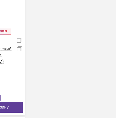
овар
еский
m,
M)
рзину