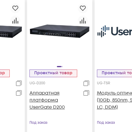
вар
Проектный товар
Проектный т
UG-D200
UG-TSR
Аппаратная
Модуль оптич
платформа
(10Gb, 850nm, 
UserGate D200
LC, DDM)
Под заказ
Под заказ