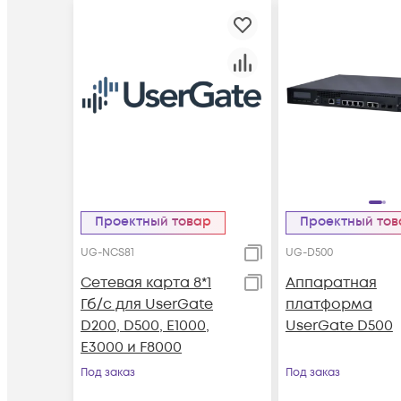
Проектный товар
Проектный то
UG-NCS81
UG-D500
Сетевая карта 8*1
Аппаратная
Гб/c для UserGate
платформа
D200, D500, E1000,
UserGate D500
E3000 и F8000
Под заказ
Под заказ