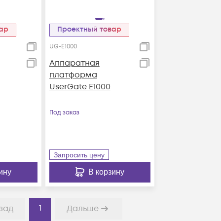
вар
Проектный товар
UG-E1000
Аппаратная
платформа
UserGate E1000
Под заказ
Запросить цену
ину
В корзину
1
зад
Дальше