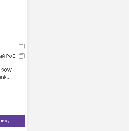
ый PoE
8
 90W +
ink
рзину