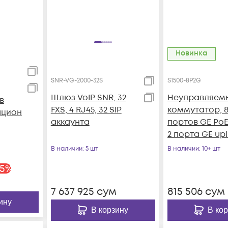
Новинка
SNR-VG-2000-32S
S1500-8P2G
Шлюз VoIP SNR, 32
Неуправляем
в
FXS, 4 RJ45, 32 SIP
коммутатор, 
ацион
аккаунта
портов GE PoE
2 порта GE upl
ORG-
RJ45
В наличии
: 5 шт
В наличии
: 10+ шт
5
%
7 637 925
сум
815 506
сум
ину
В корзину
В ко