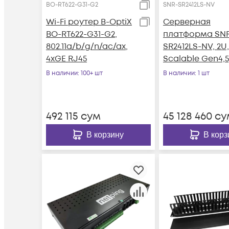
BO-RT622-G31-G2
SNR-SR2412LS-NV
Wi-Fi роутер B-OptiX
Серверная
BO-RT622-G31-G2,
платформа SN
802.11a/b/g/n/ac/ax,
SR2412LS-NV, 2U,
4xGE RJ45
Scalable Gen4,5
DDR5, 12xHDD,
В наличии
: 100+ шт
В наличии
: 1 шт
резервируемы
492 115
сум
45 128 460
су
В корзину
В корз