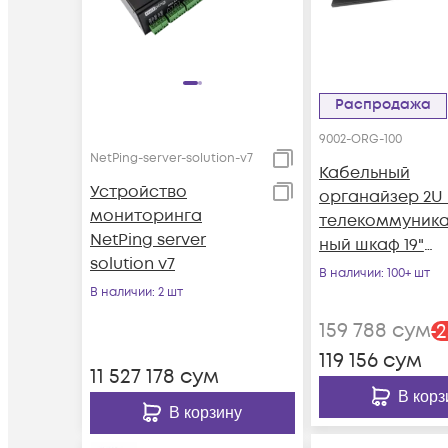
Распродажа
9002-ORG-100
NetPing-server-solution-v7
Кабельный
Устройство
органайзер 2U 
мониторинга
телекоммуник
NetPing server
ный шкаф 19"
solution v7
LANsens (9002-
В наличии
: 100+ шт
100)
В наличии
: 2 шт
159 788
сум
-
2
119 156
сум
11 527 178
сум
В корз
В корзину