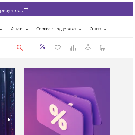
ризуйтесь
Услуги
Сервис и поддержка
О нас
ты
Wi-Fi «под ключ»
Гарантийное обслуживание
О компании
вки
Расширенная гарантия
Разовые выездные работы
Контактная информаци
а
Системная интеграция
Сервисные контракты
Банковские реквизиты
еты
Сервисный центр
Партнеры
оддержка
Техническая поддержка
Новости
Условия оказания услуг
ы