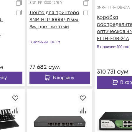
SNR-PP-1000-12/8-Y
SNR-FTTH-FDB-24A
Лента для принтера
Коробка
R-
SNR-HLP-1000P, 12мм,
распределите
8м, цвет желтый
оптическая S
,
FTTH-FDB-24A
В наличии
: 10+ шт
В наличии
: 100+ шт
й БП
м
77 682
сум
310 731
сум
ину
В корзину
В ко