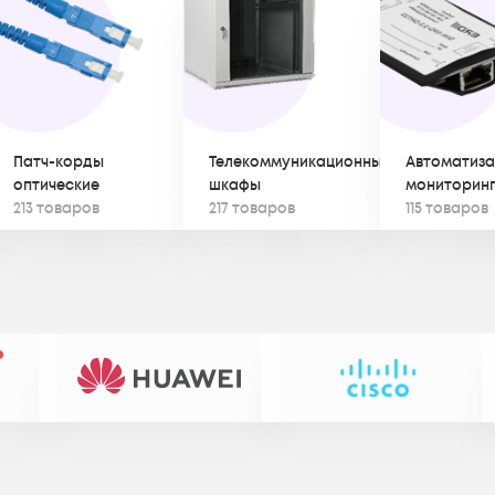
Патч-корды
Телекоммуникационные
Автоматиза
оптические
шкафы
мониторин
213 товаров
217 товаров
115 товаров