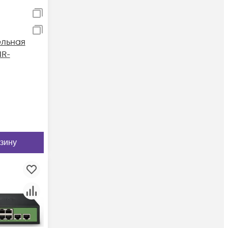
льная
NR-
рзину