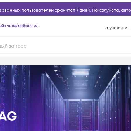
зованных пользователей хранится 7 дней. Пожалуйста,
авто
айн чат
sales@nag.uz
Покупателям
Способы опла
Условия доста
Возврат товар
Вопросы и отв
Техническая п
База знаний
Конфигуратор