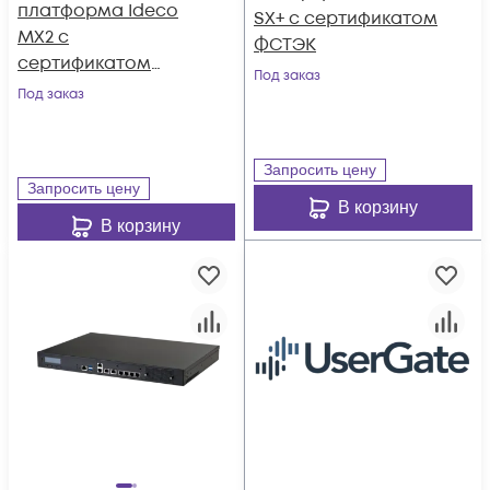
платформа Ideco
SX+ с сертификатом
MX2 с
ФСТЭК
сертификатом
Под заказ
ФСТЭК
Под заказ
Запросить цену
Запросить цену
В корзину
В корзину