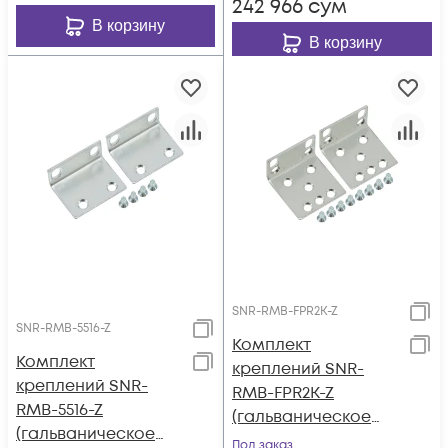
242 966
сум
В корзину
В корзину
SNR-RMB-FPR2K-Z
SNR-RMB-5516-Z
Комплект
Комплект
креплений SNR-
креплений SNR-
RMB-FPR2K-Z
RMB-5516-Z
(гальваническое
(гальваническое
покрытие) для Cisco
Под заказ