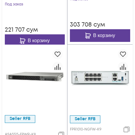
покрытие) для ASA
Под заказ
Firepower 2100
5508-X, ASA 5516-X
Series
303 708
сум
221 707
сум
В корзину
В корзину
Seller RFB
Seller RFB
FPR1010-NGFW-K9
ASA5515-FPWR-K8