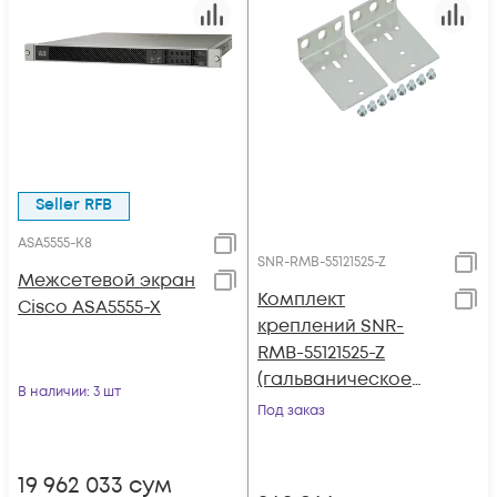
Seller RFB
ASA5555-K8
SNR-RMB-55121525-Z
Межсетевой экран
Комплект
Cisco ASA5555-X
креплений SNR-
RMB-55121525-Z
(гальваническое
В наличии
: 3 шт
покрытие) для ASA
Под заказ
5512-X, ASA 5515-X,
ASA 5525-X
19 962 033
сум