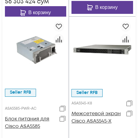
56 303 424
сум
В корзину
В корзину
Seller RFB
Seller RFB
ASA5545-K8
ASA5585-PWR-AC
Межсетевой экран
Блок питания для
Cisco ASA5545-X
Cisco ASA5585