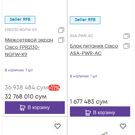
Seller RFB
Seller RFB
FPR2130-NGFW-K9
ASA-PWR-AC
Межсетевой экран
Блок питания Cisco
Cisco FPR2130-
ASA-PWR-AC
NGFW-K9
В наличии
: 7 шт
В наличии
: 1 шт
36 938 484
сум
-
11
%
32 768 010
сум
1 677 483
сум
В корзину
В корзину