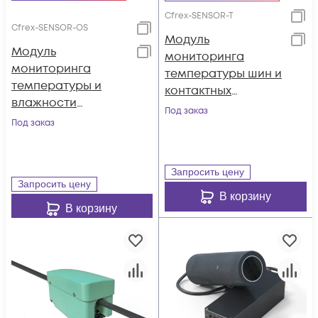
Cfrex-SENSOR-T
Cfrex-SENSOR-OS
Модуль
Модуль
мониторинга
мониторинга
температуры шин и
температуры и
контактных
влажности
соединений
Под заказ
окружающей
Под заказ
СЕНСОР-Т
среды СЕНСОР-ОС
Запросить цену
Запросить цену
В корзину
В корзину