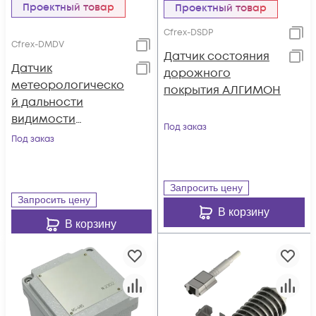
Проектный товар
Проектный товар
Cfrex-DSDP
Cfrex-DMDV
Датчик состояния
Датчик
дорожного
метеорологическо
покрытия АЛГИМОН
й дальности
видимости
Под заказ
АЛЬБИОН
Под заказ
Запросить цену
Запросить цену
В корзину
В корзину