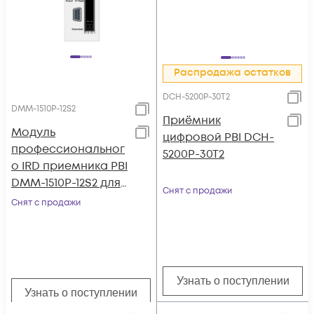
Распродажа остатков
DCH-5200P-30T2
DMM-1510P-12S2
Приёмник
Модуль
цифровой PBI DCH-
профессиональног
5200P-30T2
о IRD приемника PBI
DMM-1510P-12S2 для
Снят с продажи
цифровой ГС PBI
Снят с продажи
DMM-1000
Узнать о поступлении
Узнать о поступлении