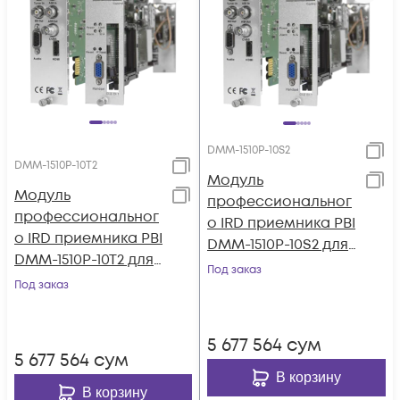
DMM-1510P-10S2
DMM-1510P-10T2
Модуль
Модуль
профессиональног
профессиональног
о IRD приемника PBI
о IRD приемника PBI
DMM-1510P-10S2 для
DMM-1510P-10T2 для
цифровой ГС PBI
Под заказ
цифровой ГС PBI
Под заказ
DMM-1000
DMM-1000
5 677 564
сум
5 677 564
сум
В корзину
В корзину