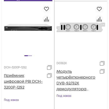
D03S2X
DCH-3200P-12S2
Модуль
Приёмник
четырёхтюнерного
цифровой PBI DCH-
DVB-S2/S2X
3200P-12S2
демодулятора
поддержка BISS и
Под заказ
Под заказ
T2-MI для DCP-
3000MF