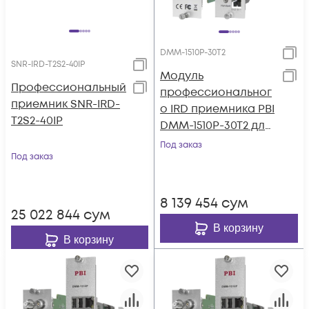
DMM-1510P-30T2
SNR-IRD-T2S2-40IP
Модуль
Профессиональный
профессиональног
приемник SNR-IRD-
о IRD приемника PBI
T2S2-40IP
DMM-1510P-30T2 для
цифровой ГС PBI
Под заказ
Под заказ
DMM-1000
8 139 454
сум
25 022 844
сум
В корзину
В корзину