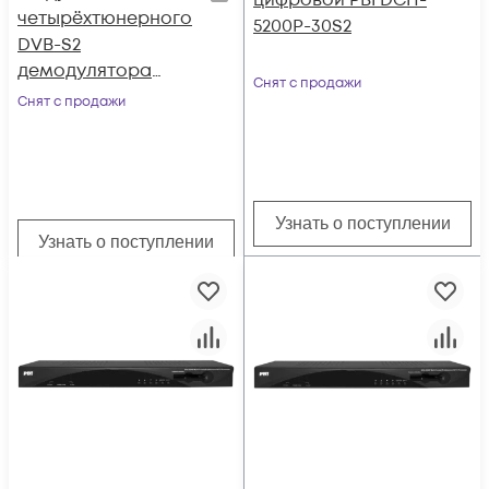
цифровой PBI DCH-
четырёхтюнерного
5200P-30S2
DVB-S2
демодулятора
Снят с продажи
поддержка BISS и
Снят с продажи
T2-MI D01S2 для
DCP-3000MF
Узнать о поступлении
Узнать о поступлении