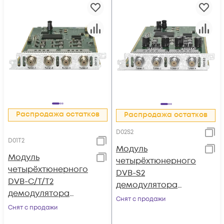
Распродажа остатков
Распродажа остатков
D02S2
D01T2
Модуль
Модуль
четырёхтюнерного
четырёхтюнерного
DVB-S2
DVB-C/T/T2
демодулятора
демодулятора
поддержка ISI D02S2
Снят с продажи
D01T2 для DCP-
Снят с продажи
для DCP-3000MF
3000MF