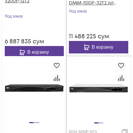
3200P-12Т2
DMM-1510P-32T2 для
цифровой ГС PBI
Под заказ
Под заказ
DMM-1000
11 488 225
сум
6 887 835
сум
В корзину
В корзину
DCH-3200P-10T2