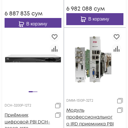
6 982 088
сум
6 887 835
сум
В корзину
В корзину
DMM-1510P-32T2
DCH-3200P-12Т2
Модуль
Приёмник
профессиональног
цифровой PBI DCH-
о IRD приемника PBI