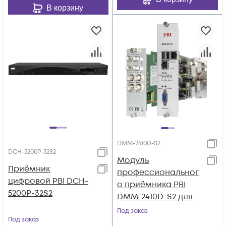
В корзину
DMM-2410D-S2
DCH-5200P-32S2
Модуль
Приёмник
профессиональног
цифровой PBI DCH-
о приёмника PBI
5200P-32S2
DMM-2410D-S2 для
цифровой ГС PBI
Под заказ
Под заказ
DMM-1000