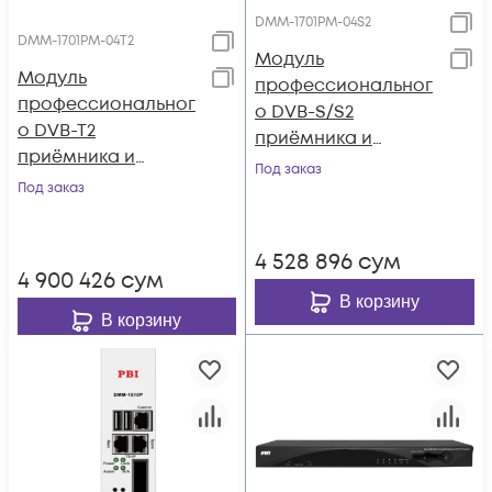
DMM-1701PM-04S2
DMM-1701PM-04T2
Модуль
Модуль
профессиональног
профессиональног
о DVB-S/S2
о DVB-T2
приёмника и
приёмника и
двойного
Под заказ
двойного
Под заказ
аналогового
аналогового
модулятора PBI
модулятора PBI
DMM-1701PM-04S2
4 528 896
сум
DMM-1701PM-04T2
4 900 426
сум
В корзину
В корзину