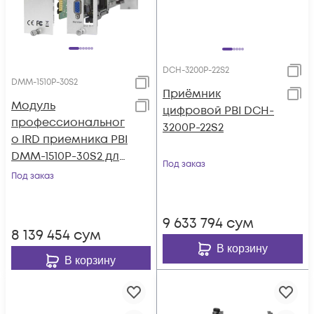
DCH-3200P-22S2
DMM-1510P-30S2
Приёмник
Модуль
цифровой PBI DCH-
профессиональног
3200P-22S2
о IRD приемника PBI
DMM-1510P-30S2 для
Под заказ
цифровой ГС PBI
Под заказ
DMM-1000
9 633 794
сум
8 139 454
сум
В корзину
В корзину