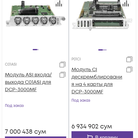
P01CI
C01ASI
Модуль CI
Модуль ASI входа/
дескремблировани
выхода C01ASI для
я на 4 карты для
DCP-3000MF
DCP-3000MF
Под заказ
Под заказ
6 934 902
сум
7 000 438
сум
В корзину