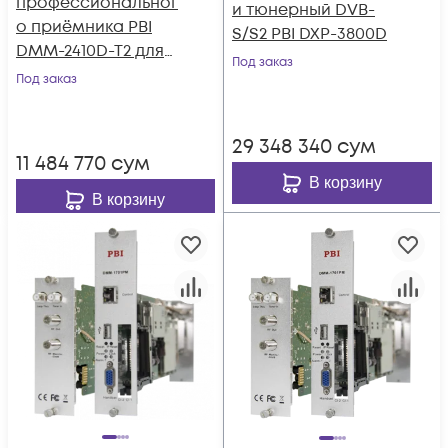
профессиональног
и тюнерный DVB-
о приёмника PBI
S/S2 PBI DXP-3800D
DMM-2410D-T2 для
Под заказ
цифровой ГС PBI
Под заказ
DMM-1000
29 348 340
сум
11 484 770
сум
В корзину
В корзину