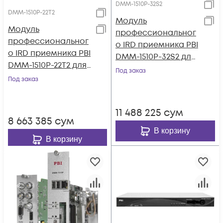
DMM-1510P-32S2
DMM-1510P-22T2
Модуль
Модуль
профессиональног
профессиональног
о IRD приемника PBI
о IRD приемника PBI
DMM-1510P-32S2 для
DMM-1510P-22T2 для
цифровой ГС PBI
Под заказ
цифровой ГС PBI
Под заказ
DMM-1000
DMM-1000
11 488 225
сум
8 663 385
сум
В корзину
В корзину