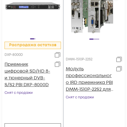
Распродажа остатков
DXP-8000D
DMM-1510P-22S2
Приемник
Модуль
цифровой SD/HD 8-
профессиональног
и тюнерный DVB-
о IRD приемника PBI
S/S2 PBI DXP-8000D
DMM-1510P-22S2 для
Снят с продажи
цифровой ГС PBI
Снят с продажи
DMM-1000