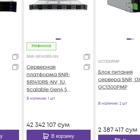
Новинка
SNR-SR1410RS-NV
GC1300PMP
Серверная
Блок питания
платформа SNR-
сервера SNR, 13
SR1410RS-NV, 1U,
GC1300PMP
Scalable Gen4,5,
DDR5,
В наличии
: 1 шт
В наличии
: 2 шт
БП
10xSATA/SAS/NVMe,
резервируемый БП
42 342 107
сум
2 387 417
сум
у
В корзину