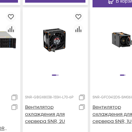
В корз
SNR-GBGX8038-155H-L70-6P
SNR-GFC0412DS-SM0
Вентилятор
Вентилятор
охлаждения для
охлаждения дл
сервера SNR, 2U
сервера SNR, 1U
DR4,