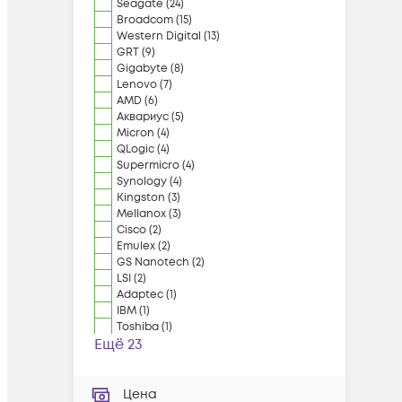
Seagate
(
24
)
Broadcom
(
15
)
Western Digital
(
13
)
GRT
(
9
)
Gigabyte
(
8
)
Lenovo
(
7
)
AMD
(
6
)
Аквариус
(
5
)
Micron
(
4
)
QLogic
(
4
)
Supermicro
(
4
)
Synology
(
4
)
Kingston
(
3
)
Mellanox
(
3
)
Cisco
(
2
)
Emulex
(
2
)
GS Nanotech
(
2
)
LSI
(
2
)
Adaptec
(
1
)
IBM
(
1
)
Toshiba
(
1
)
Ещё 23
Цена