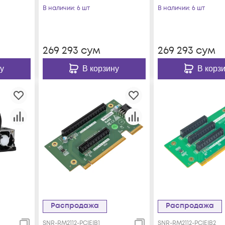
В наличии
: 6 шт
В наличии
: 6 шт
БП
269 293
сум
269 293
сум
у
В корзину
В корз
Распродажа
Распродажа
SNR-RM2112-PCIEIB1
SNR-RM2112-PCIEIB2