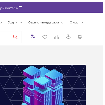
ризуйтесь
Услуги
Сервис и поддержка
О нас
ты
Wi-Fi «под ключ»
Гарантийное обслуживание
О компании
вки
Расширенная гарантия
Разовые выездные работы
Контактная информаци
а
Системная интеграция
Сервисные контракты
Банковские реквизиты
еты
Сервисный центр
Партнеры
оддержка
Техническая поддержка
Новости
Условия оказания услуг
ы