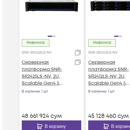
Новинка
Новинка
SNR-SR2425LS-NV
SNR-SR2412LS-NV
Серверная
Серверная
платформа SNR-
платформа SNR-
SR2425LS-NV, 2U,
SR2412LS-NV, 2U,
Scalable Gen4,5,
Scalable Gen4,5,
DDR5, 24xHDD,
DDR5, 12xHDD,
В наличии
: 1 шт
В наличии
: 1 шт
резервируемый БП
резервируемый 
48 661 924
сум
45 128 460
сум
В корзину
В корзин