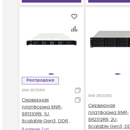
Распродажа
SNR-SR1310RS
SNR-SR2312RS
Серверная
Серверная
платформа SNR-
платформа SNR-
SR1310RS, 1U,
SR2312RS, 2U,
Scalable Gen3, DDR4,
Scalable Gen3, D
10xHDD,
В наличии
: 3 шт