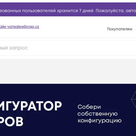
зованных пользователей хранится 7 дней. Пожалуйста,
авто
айн чат
sales@nag.uz
Покупателям
Способы опла
Условия доста
Возврат товар
Вопросы и отв
Техническая п
База знаний
Конфигуратор