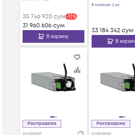
12xHDD,
резервируемый БП
В наличии
: 2 шт
резервируемый 
35 746 920
сум
-
11
%
31 960 606
сум
33 184 342
сум
В корзину
В корзин
Распродажа
Распродажа
GC550PMP
GC800PMP