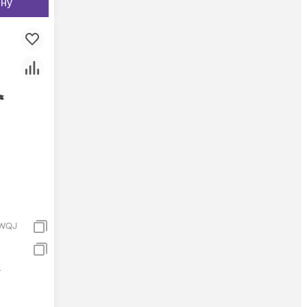
ину
6WQJ
я