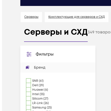
Серверы
Комплектующие для серверов и СХД
Серверы и СХД
349
товаро
Фильтры
Бренд
SNR
(
61
)
Dell
(
29
)
Huawei
(
6
)
Intel
(
55
)
Silicom
(
27
)
LR-Link
(
26
)
Samsung
(
25
)