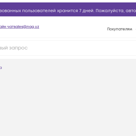
зованных пользователей хранится 7 дней. Пожалуйста,
авто
айн чат
sales@nag.uz
Покупателям
Способы опла
Условия доста
Возврат товар
а
Вопросы и отв
Техническая п
База знаний
Конфигуратор