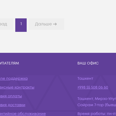
1
зад
Дальше
УПАТЕЛЯМ
ВАШ ОФИС
ine поддержка
Ташкент
висные контракты
+998 55 508 06 60
овия оплаты
Ташкент, Мирзо-Улуг
вия доставки
Сайрам 7-тор (бывш.
антийное обслуживание
Время работы:
пн-пт