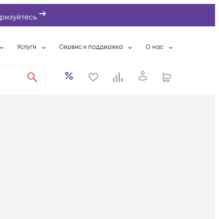
ризуйтесь
Услуги
Сервис и поддержка
О нас
ты
Wi-Fi «под ключ»
Гарантийное обслуживание
О компании
вки
Расширенная гарантия
Разовые выездные работы
Контактная информаци
а
Системная интеграция
Сервисные контракты
Банковские реквизиты
еты
Сервисный центр
Партнеры
оддержка
Техническая поддержка
Новости
Условия оказания услуг
ы