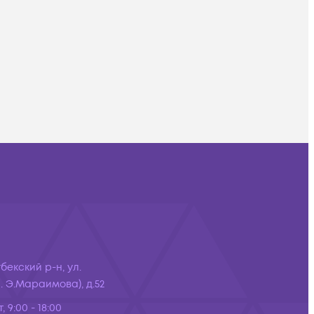
бекский р-н, ул.
 Э.Мараимова), д.52
, 9:00 - 18:00