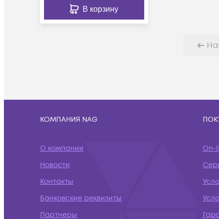
В корзину
На
КОМПАНИЯ NAG
ПОК
О компании
On-l
Новости
Сер
Контакты
Усл
Банковские реквизиты
Усло
Партнеры
Гар