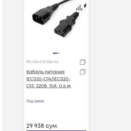
PC-C14-C13-10A-0.6
Кабель питания
IEC320-C14/IEC320-
C13, 220B, 10А, 0.6 м
Под заказ
29 938
сум