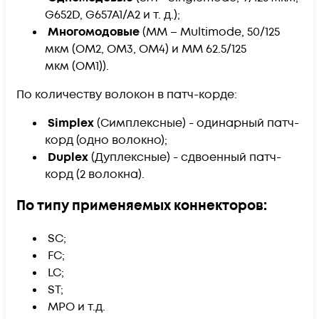
G652D, G657A1/A2 и т. д.);
Многомодовые
(ММ – Multimode, 50/125
мкм (ОМ2, ОМ3, ОМ4) и ММ 62.5/125
мкм (ОМ1)).
​По количеству волокон в патч-корде:
Simplex
(Симплексные) - одинарный патч-
корд (одно волокно);
Duplex
(Дуплексные) - сдвоенный патч-
корд (2 волокна).
​По типу применяемых коннекторов:
​ SC;
FC;
LC;
ST;
MPO и т.д.