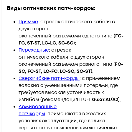
Виды оптических патч-кордов:
Прямые
:
отрезок оптического кабеля с
двух сторон​
оконеченный разъемами одного типа (
FC-
FC, ST-ST, LC-LC, SC-SC
);
Переходные
: отрезок
оптического кабеля с двух сторон​
оконеченный разъемам разного типа (
FC-
SC, FC-ST, LC-FC, LC-SC, SC-ST
);
Сверхгибкие патч-корды
: с применением
волокна с уменьшенными потерями, где
требуется высокая устойчивость к
изгибам (рекомендация ITU-T
G.657.A1/A2
);
Армированные
патчкорды
: применяются в жестких
условиях эксплуатации, где велика
вероятность повышенных механических