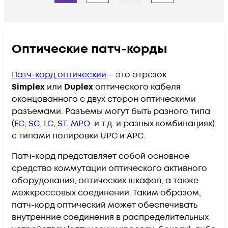
Оптические патч-корды​​
Патч-корд оптический
– это отрезок
Simplex
или
Duplex
оптического кабеля
оконцованного с двух сторон оптическими
разъемами. Разъемы могут быть разного типа
(
FC
,
SC
,
LC
,
ST
,
MPO
и т.д. и разных комбинациях)
с типами полировки UPC и APC.
Патч-корд представляет собой основное
средство коммутации оптического активного
оборудования, оптических шкафов, а также
межкроссовых соединений. Таким образом,
патч-корд оптический может обеспечивать
внутренние соединения в распределительных