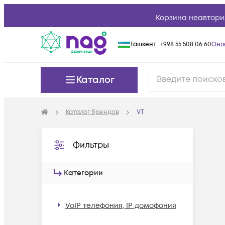
Корзина неавтори
Ташкент
+998 55 508 06 60
Онл
Каталог
Каталог брендов
VT
Фильтры
Категории
VoIP телефония, IP домофония