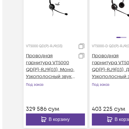
VT5000 QD(P)-RJ9(03)
VT5000-D QD(P)-RJ9(0
Проводная
Проводная
гарнитура VT5000
гарнитура VT5
QD(P)-RJ9(03), Моно,
QD(P)-RJ9(03), 
Узкополосный звук,
Узкополосный з
QD, переходник QD-
QD, переходник
Под заказ
Под заказ
RJ09(03)
RJ09(03)
329 586
сум
403 225
сум
В корзину
В корз