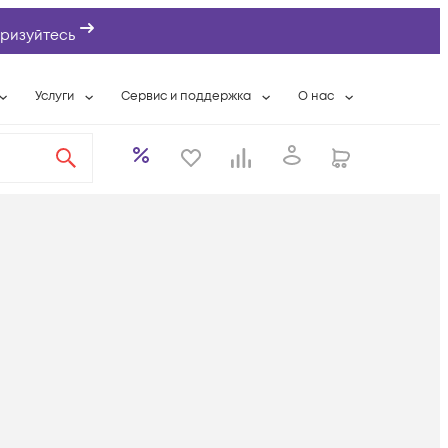
ризуйтесь
Услуги
Сервис и поддержка
О нас
ты
Wi-Fi «под ключ»
Гарантийное обслуживание
О компании
вки
Расширенная гарантия
Разовые выездные работы
Контактная информаци
а
Системная интеграция
Сервисные контракты
Банковские реквизиты
еты
Сервисный центр
Партнеры
оддержка
Техническая поддержка
Новости
Условия оказания услуг
ы