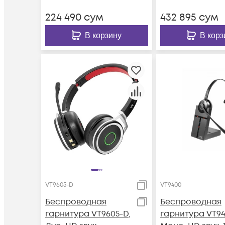
224 490
сум
432 895
сум
В корзину
В корз
VT9605-D
VT9400
Беспроводная
Беспроводная
гарнитура VT9605-D,
гарнитура VT94