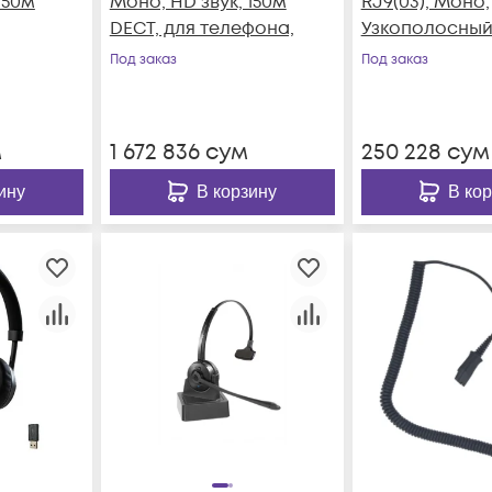
150м
Моно, HD звук, 150м
RJ9(03), Моно,
DECT, для телефона,
Узкополосный
Под заказ
Под заказ
м
1 672 836
сум
250 228
сум
ину
В корзину
В ко