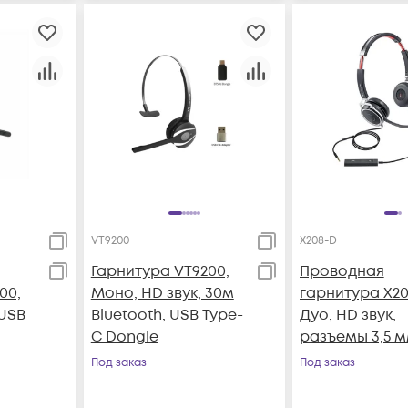
VT9200
X208-D
Гарнитура VT9200,
Проводная
00,
Моно, HD звук, 30м
гарнитура X20
 USB
Bluetooth, USB Type-
Дуо, HD звук,
C Dongle
разъемы 3,5 
Jack и USB
Под заказ
Под заказ