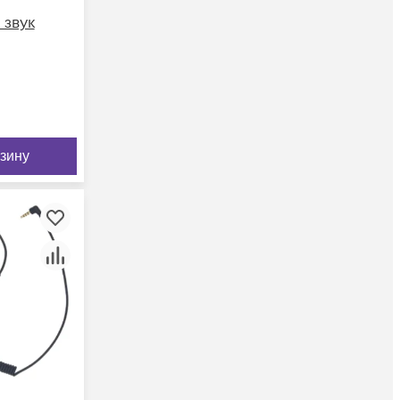
 звук
рзину