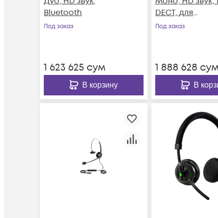
Дуо, HD звук,
Моно, HD звук, 
Bluetooth
DECT, для
компьютера и
Под заказ
Под заказ
телефона
1 623 625
сум
1 888 628
су
В корзину
В корз