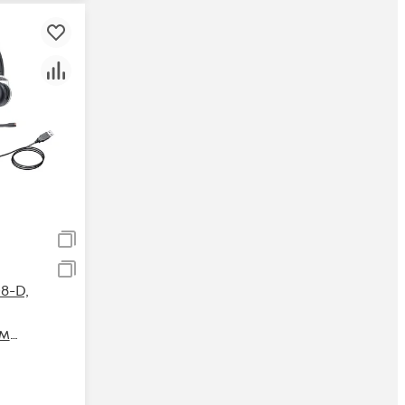
8-D,
мм