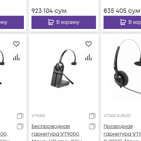
923 104
сум
835 405
сум
ину
В корзину
В ко
VT9000
VT1000 RJ9(03)
Беспроводная
Проводная
00,
гарнитура VT9000,
гарнитура VT