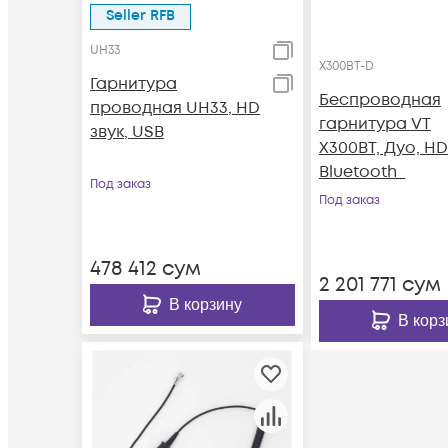
Seller RFB
UH33
X300BT-D
Гарнитура
Беспроводная
проводная UH33, HD
гарнитура VT
звук, USB
X300BT, Дуо, HD
Bluetooth_
Под заказ
Под заказ
478 412
сум
2 201 771
сум
В корзину
В корз