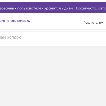
зованных пользователей хранится 7 дней. Пожалуйста,
авто
айн чат
sales@nag.uz
Покупателям
Способы опла
Условия доста
Возврат товар
Вопросы и отв
Техническая п
База знаний
Конфигуратор