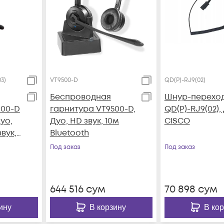
3)
VT9500-D
QD(P)-RJ9(02)
Беспроводная
Шнур-перехо
000-D
гарнитура VT9500-D,
QD(P)-RJ9(02),
Дуо,
Дуо, HD звук, 10м
CISCO
вук,
Bluetooth
 QD-
Под заказ
Под заказ
644 516
сум
70 898
сум
ину
В корзину
В ко