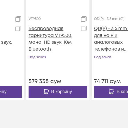
VT9500
QD(P) - 3.5 mm (01)
Беспроводная
QD(P) - 3.5 mm (
гарнитура VT9500,
для VoIP и
 звук,
моно, HD звук, 10м
аналоговых
Bluetooth
телефонов и
смартфонов
Под заказ
Под заказ
579 338
сум
74 711
сум
ину
В корзину
В ко