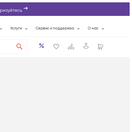
ризуйтесь
Услуги
Сервис и поддержка
О нас
ты
Wi-Fi «под ключ»
Гарантийное обслуживание
О компании
вки
Расширенная гарантия
Разовые выездные работы
Контактная информаци
а
Системная интеграция
Сервисные контракты
Банковские реквизиты
еты
Сервисный центр
Партнеры
оддержка
Техническая поддержка
Новости
Условия оказания услуг
ы