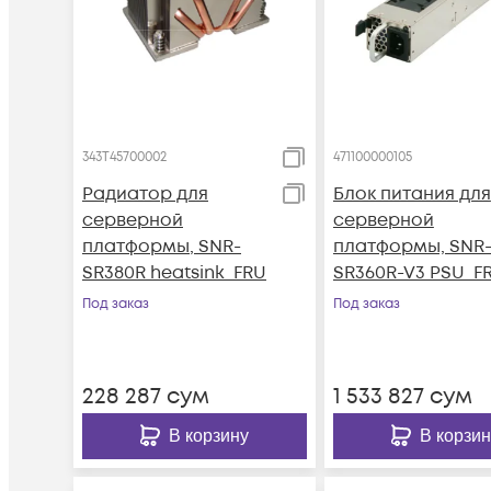
343T45700002
471100000105
Радиатор для
Блок питания для
серверной
серверной
платформы, SNR-
платформы, SNR
SR380R heatsink_FRU
SR360R-V3 PSU_F
part
Под заказ
Под заказ
228 287
сум
1 533 827
сум
В корзину
В корзин