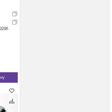
00W,
ину