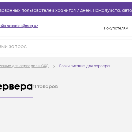
зованных пользователей хранится 7 дней. Пожалуйста,
авто
айн чат
sales@nag.uz
Покупателям
Способы опла
Условия доста
Возврат товар
ующие для серверов и СХД
Блоки питания для сервера
Вопросы и отв
Техническая п
сервера
11
товаров
База знаний
Конфигуратор