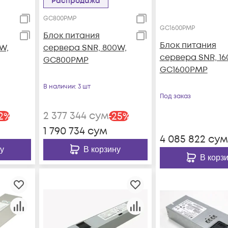
Распродажа
GC800PMP
GC1600PMP
Блок питания
Блок питания
W,
сервера SNR, 800W,
сервера SNR, 16
GC800PMP
GC1600PMP
В наличии
: 3 шт
Под заказ
2 377 344
сум
2
%
-
25
%
1 790 734
сум
4 085 822
сум
у
В корзину
В корз