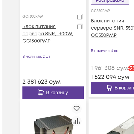
Распродажа
GC550PMP
GC1300PMP
Блок питания
Блок питания
сервера SNR, 550
сервера SNR, 1300W,
GC550PMP
GC1300PMP
В наличии
: 4 шт
В наличии
: 2 шт
1 961 308
сум
-
2
1 522 094
сум
2 381 623
сум
В корзин
В корзину