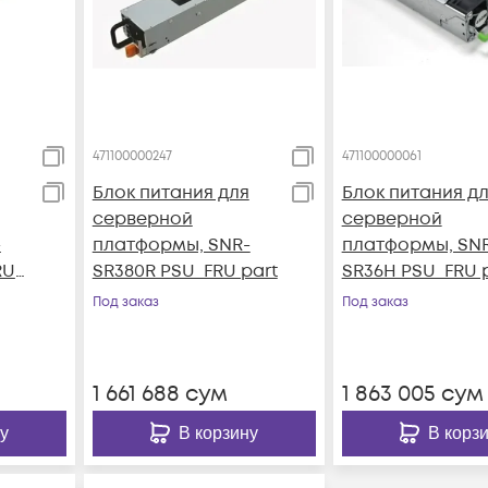
471100000247
471100000061
Блок питания для
Блок питания д
серверной
серверной
-
платформы, SNR-
платформы, SN
RU
SR380R PSU_FRU part
SR36H PSU_FRU 
Под заказ
Под заказ
1 661 688
сум
1 863 005
сум
у
В корзину
В корз