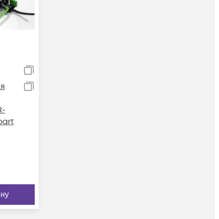
ля
R-
part
ину