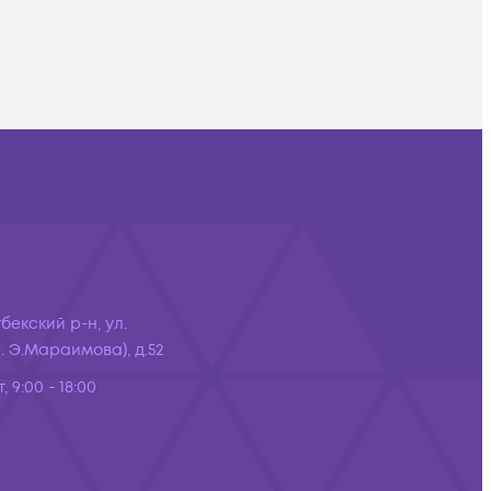
бекский р-н, ул.
 Э.Мараимова), д.52
, 9:00 - 18:00