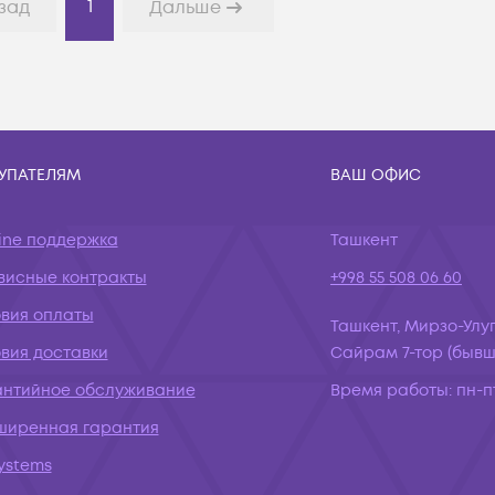
1
зад
Дальше
УПАТЕЛЯМ
ВАШ ОФИС
ine поддержка
Ташкент
висные контракты
+998 55 508 06 60
овия оплаты
Ташкент, Мирзо-Улуг
вия доставки
Сайрам 7-тор (бывш.
антийное обслуживание
Время работы:
пн-пт
ширенная гарантия
systems