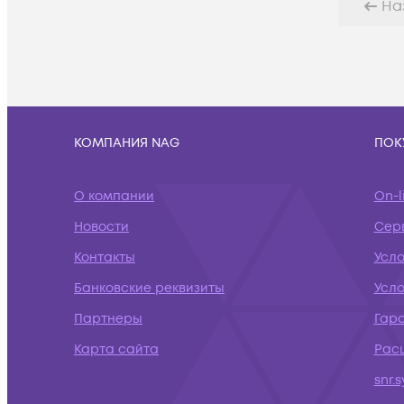
На
КОМПАНИЯ NAG
ПОК
О компании
On-l
Новости
Сер
Контакты
Усл
Банковские реквизиты
Усло
Партнеры
Гар
Карта сайта
Рас
snr.