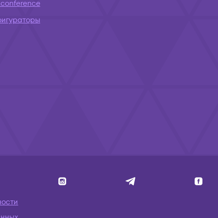
conference
фигураторы
ности
анных