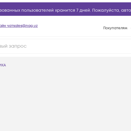
зованных пользователей хранится 7 дней. Пожалуйста,
авто
айн чат
sales@nag.uz
Покупателям
Способы опла
Условия доста
Возврат товар
ИКА
Вопросы и отв
Техническая п
База знаний
Конфигуратор