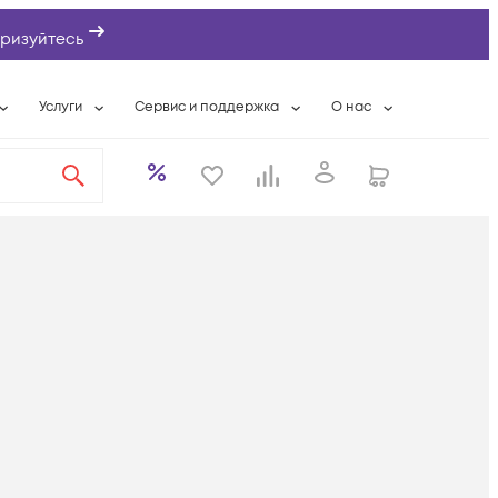
ризуйтесь
Услуги
Сервис и поддержка
О нас
ты
Wi-Fi «под ключ»
Гарантийное обслуживание
О компании
вки
Расширенная гарантия
Разовые выездные работы
Контактная информаци
а
Системная интеграция
Сервисные контракты
Банковские реквизиты
еты
Сервисный центр
Партнеры
оддержка
Техническая поддержка
Новости
Условия оказания услуг
ы