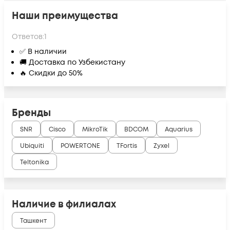
Наши преимущества
Ответов:
1
✅ В наличии
🚚 Доставка по Узбекистану
🔥 Скидки до 50%
Бренды
SNR
Cisco
MikroTik
BDCOM
Aquarius
Ubiquiti
POWERTONE
TFortis
Zyxel
Teltonika
Наличие в филиалах
Ташкент