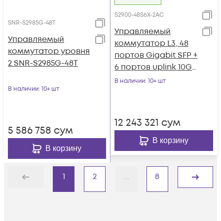
S2900-48S6X-2AC
SNR-S2985G-48T
Управляемый
Управляемый
коммутатор L3, 48
коммутатор уровня
портов Gigabit SFP +
2 SNR-S2985G-48T
6 портов uplink 10G
SFP+ c двумя БП AC-
В наличии
: 10+ шт
В наличии
: 10+ шт
220
12 243 321
сум
5 586 758
сум
В корзину
В корзину
1
2
...
8
Назад
Дальше