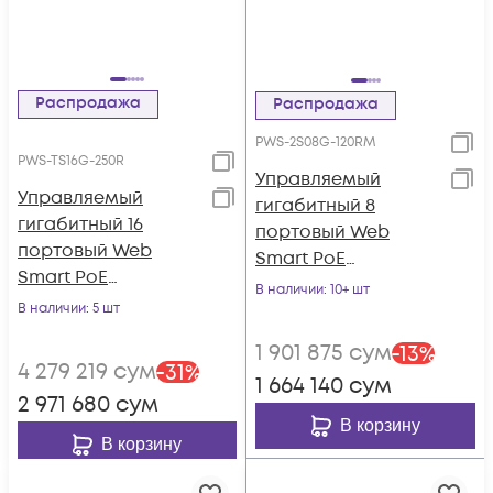
Распродажа
Распродажа
PWS-2S08G-120RM
PWS-TS16G-250R
Управляемый
Управляемый
гигабитный 8
гигабитный 16
портовый Web
портовый Web
Smart PoE
Smart PoE
коммутатор
В наличии
: 10+ шт
коммутатор
В наличии
: 5 шт
POWERTONE PWS-
POWERTONE PWS-
2S08G-120RM
1 901 875
сум
-
13
%
TS16G-250R
4 279 219
сум
-
31
%
1 664 140
сум
2 971 680
сум
В корзину
В корзину