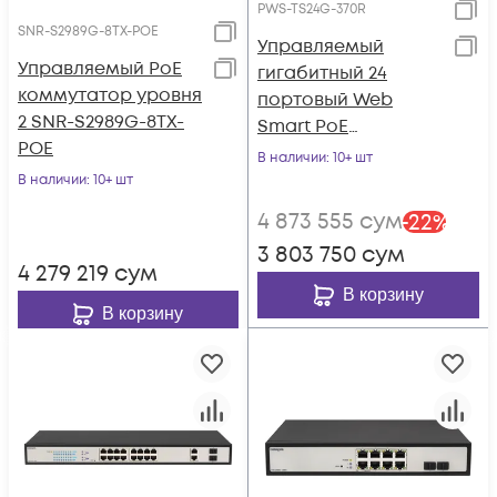
PWS-TS24G-370R
SNR-S2989G-8TX-POE
Управляемый
Управляемый PoE
гигабитный 24
коммутатор уровня
портовый Web
2 SNR-S2989G-8TX-
Smart PoE
POE
коммутатор
В наличии
: 10+ шт
POWERTONE PWS-
В наличии
: 10+ шт
TS24G-370R
4 873 555
сум
-
22
%
3 803 750
сум
4 279 219
сум
В корзину
В корзину