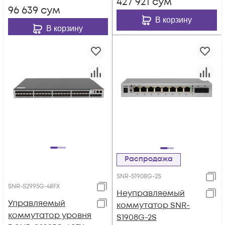
427 921
сум
96 639
сум
В корзину
В корзину
Распродажа
SNR-S1908G-2S
SNR-S2995G-48FX
Неуправляемый
Управляемый
коммутатор SNR-
коммутатор уровня
S1908G-2S