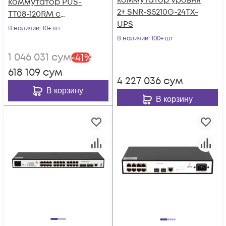
коммутатор уровня
коммутатор PUS-
2+ SNR-S5210G-24TX-
TT08-120RM с
UPS
возможностью
В наличии
: 10+ шт
установки в стойку
В наличии
: 100+ шт
1 046 031
сум
-
41
%
618 109
сум
4 227 036
сум
В корзину
В корзину