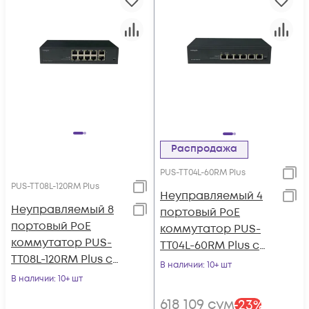
Распродажа
PUS-TT04L-60RM Plus
PUS-TT08L-120RM Plus
Неуправляемый 4
Неуправляемый 8
портовый PoE
портовый PoE
коммутатор PUS-
коммутатор PUS-
TT04L-60RM Plus с
TT08L-120RM Plus с
изоляцией портов и
В наличии
: 10+ шт
изоляцией портов и
возможностью
В наличии
: 10+ шт
возможностью
установки в стойку
618 109
сум
-
23
%