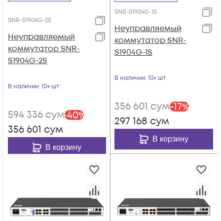
SNR-S1904G-1S
SNR-S1904G-2S
Неуправляемый
Неуправляемый
коммутатор SNR-
коммутатор SNR-
S1904G-1S
S1904G-2S
В наличии
: 10+ шт
В наличии
: 10+ шт
356 601
сум
-
17
%
594 336
сум
-
40
%
297 168
сум
356 601
сум
В корзину
В корзину