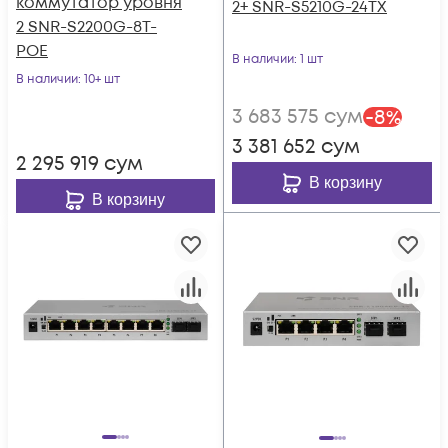
коммутатор уровня
2+ SNR-S5210G-24TX
2 SNR-S2200G-8T-
POE
В наличии
: 1 шт
В наличии
: 10+ шт
3 683 575
сум
-
8
%
3 381 652
сум
2 295 919
сум
В корзину
В корзину