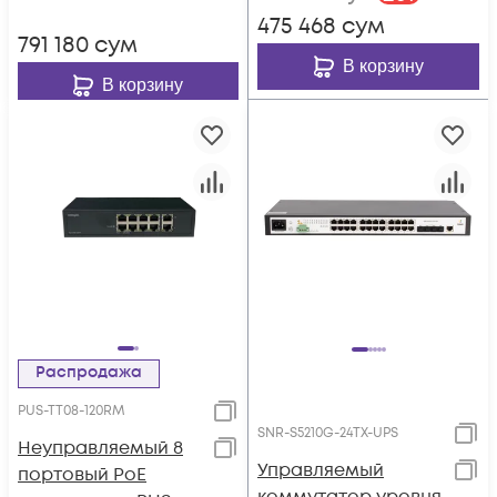
установки в стойку
475 468
сум
791 180
сум
В корзину
В корзину
Распродажа
PUS-TT08-120RM
SNR-S5210G-24TX-UPS
Неуправляемый 8
Управляемый
портовый PoE