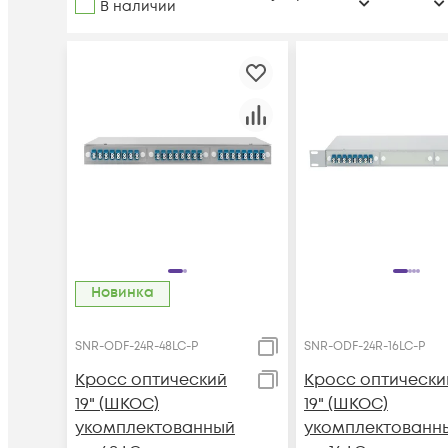
В наличии
Новинка
SNR-ODF-24R-48LC-P
SNR-ODF-24R-16LC-P
Кросс оптический
Кросс оптически
19" (ШКОС)
19" (ШКОС)
укомплектованный
укомплектованн