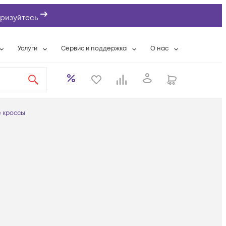
ризуйтесь
Услуги
Сервис и поддержка
О нас
ты
Wi-Fi «под ключ»
Гарантийное обслуживание
О компании
вки
Расширенная гарантия
Разовые выездные работы
Контактная информаци
а
Системная интеграция
Сервисные контракты
Банковские реквизиты
 кроссы
еты
Сервисный центр
Партнеры
оддержка
Техническая поддержка
Новости
Условия оказания услуг
ы