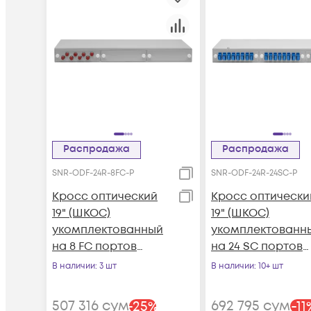
Распродажа
Распродажа
SNR-ODF-24R-8FC-P
SNR-ODF-24R-24SC-P
Кросс оптический
Кросс оптически
19" (ШКОС)
19" (ШКОС)
укомплектованный
укомплектованн
на 8 FC портов
на 24 SC портов
(комплект с
(комплект с
В наличии
: 3 шт
В наличии
: 10+ шт
розетками и
розетками и
пигтейлами)
пигтейлами)
507 316
сум
692 795
сум
-
25
%
-
11