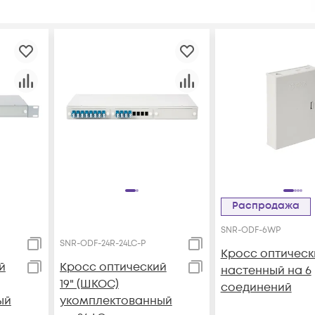
Распродажа
SNR-ODF-6WP
SNR-ODF-24R-24LC-P
Кросс оптическ
й
Кросс оптический
настенный на 6
19" (ШКОС)
соединений
ый
укомплектованный