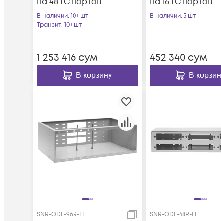
на 48 LC портов
на 16 LC портов
(комплект с
(комплект с
В наличии
: 10+ шт
В наличии
: 5 шт
розетками и
розетками и
Транзит
: 10+ шт
пигтейлами)
пигтейлами)
1 253 416
сум
452 340
сум
В корзину
В корзин
SNR-ODF-96R-LE
SNR-ODF-48R-LE