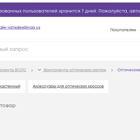
зованных пользователей хранится 7 дней. Пожалуйста,
авто
айн чат
sales@nag.uz
Покупателям
Способы опла
Условия доста
Возврат товар
поненты ВОЛС
Компоненты оптических систем
Оптические
Вопросы и отв
Техническая п
 настенный
Аксессуары для оптических кроссов
База знаний
товар
Конфигуратор