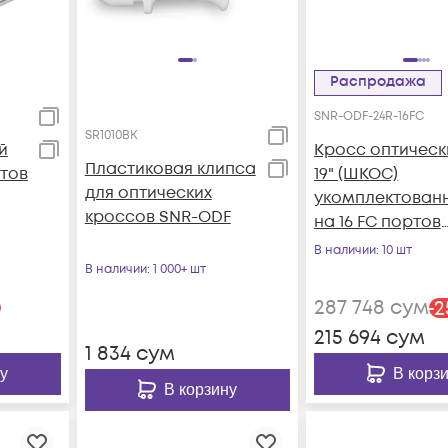
Распродажа
SNR-ODF-24R-16FC
SR1010BK
й
Кросс оптическ
Пластиковая клипса
ртов
19" (ШКОС)
для оптических
укомплектован
кроссов SNR-ODF
на 16 FC портов
(комплект с
В наличии
: 10 шт
розетками)
В наличии
: 1 000+ шт
287 748
сум
%
-
2
215 694
сум
1 834
сум
у
В корз
В корзину