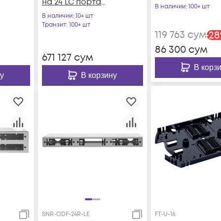
на 24 LC порта
В наличии
: 100+ шт
(комплект с
В наличии
: 10+ шт
розетками и
Транзит
: 100+ шт
119 763
сум
-
28
пигтейлами)
86 300
сум
671 127
сум
В корз
у
В корзину
SNR-ODF-24R-LE
FT-U-16