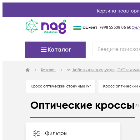
Корзина неавтори
Ташкент
+998 55 508 06 60
Онл
Каталог
Каталог
Кабельная продукция, СКС и ком
Кросс оптический стоечный 19"
Кросс оптический
Оптические кроссы
71
Фильтры