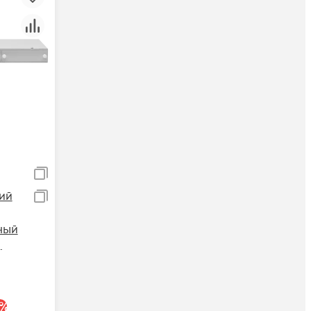
ий
ный
%