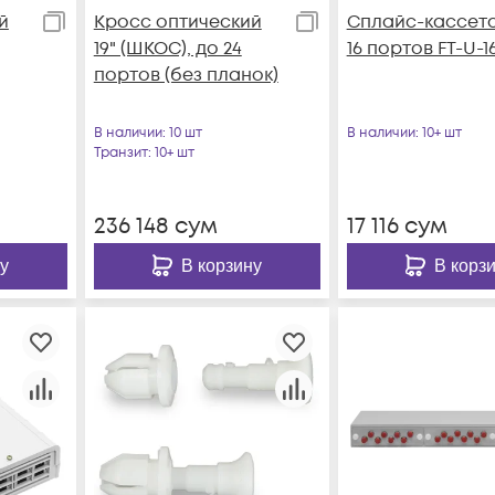
й
Кросс оптический
Сплайс-кассета
19" (ШКОС), до 24
16 портов FT-U-1
портов (без планок)
В наличии
: 10 шт
В наличии
: 10+ шт
Транзит
: 10+ шт
236 148
сум
17 116
сум
у
В корзину
В корз