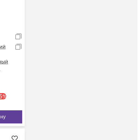
ий
ный
5
%
ину