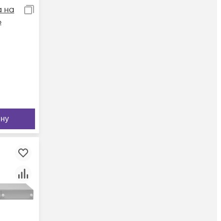
 на
6
ину