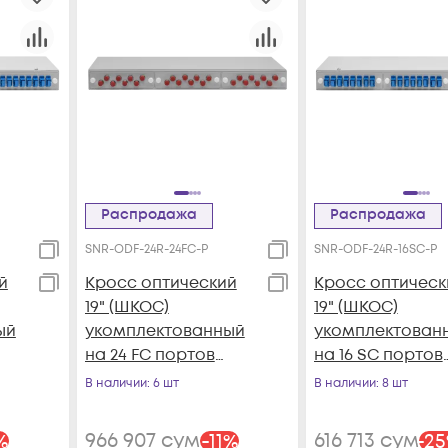
Распродажа
Распродажа
SNR-ODF-24R-24FC-P
SNR-ODF-24R-16SC-P
й
Кросс оптический
Кросс оптическ
19" (ШКОС)
19" (ШКОС)
ый
укомплектованный
укомплектован
на 24 FC портов
на 16 SC портов
(комплект с
(комплект с
В наличии
: 6 шт
В наличии
: 8 шт
розетками и
розетками и
пигтейлами)
пигтейлами)
966 907
сум
616 713
сум
%
-
11
%
-
25