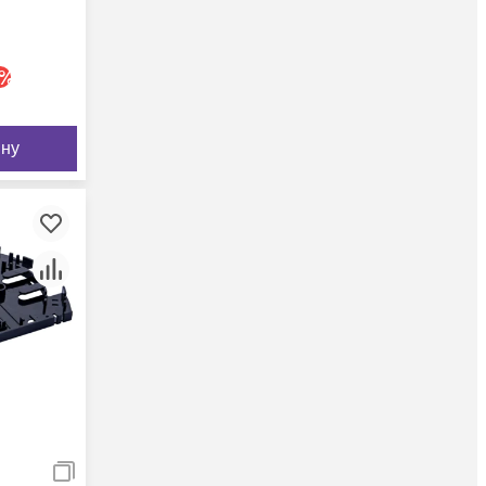
%
ину