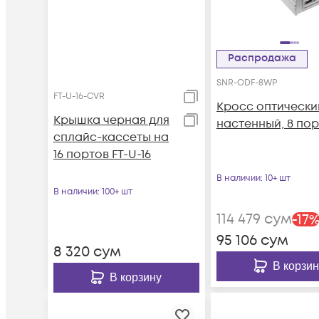
Распродажа
SNR-ODF-8WP
FT-U-16-CVR
Кросс оптически
Крышка черная для
настенный, 8 по
сплайс-кассеты на
16 портов FT-U-16
В наличии
: 10+ шт
В наличии
: 100+ шт
114 479
сум
-
17
95 106
сум
8 320
сум
В корзин
В корзину