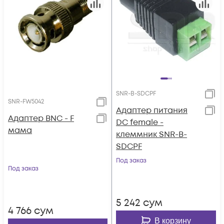
SNR-B-SDCPF
SNR-FW5042
Адаптер питания
Адаптер BNC - F
DC female -
мама
клеммник SNR-B-
SDCPF
Под заказ
Под заказ
5 242
сум
4 766
сум
В корзину