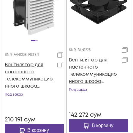
SNR-FAN1225
SNR-FAN1238-FILTER
Вентилятор для
Вентилятор для
настенного
настенного
телекоммуникацио
телекоммуникацио
нного шкафа
нного шкафа
120х120х25мм
Под заказ
120х120х38мм с
Под заказ
фильтром
142 272
сум
210 191
сум
В корзину
В корзину