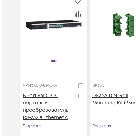
NPort 6610-8 MOXA
DK35A
NPort 6610-8 8-
DK35A DIN-Rail
портовый
Mounting Kit (35
преобразователь
RS-232 в Ethernet с
расширенным
Под заказ
Под заказ
набором функций