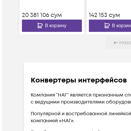
MOXA
20 381 106
сум
142 153
сум
В корзину
В корзин
Наз
Конвертеры интерфейсов
Компания “НАГ” является признанным с
с ведущими производителями оборудова
Популярной и востребованной линейкой
компанией «НАГ».