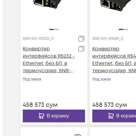
SNR-Eth-RS232_C
SNR-Eth-RS485_C
Конвертер
Конвертер
интерфейсов RS232 -
интерфейсов RS4
Ethernet, без БП, в
Ethernet, без БП, 
термоусадке, SNR-
термоусадке, SN
Eth-RS232_C
Eth-RS485_C
Под заказ
Под заказ
458 573
сум
458 573
сум
В корзину
В корзин