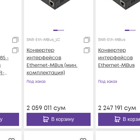
SNR-Eth-MBus_LC
SNR-Eth-MBus
Конвертер
Конвертер
85 -
интерфейсов
интерфейсов
в
Ethernet-MBus (мин.
Ethernet-MBus
R-
комплектация)
Под заказ
Под заказ
2 059 011
сум
2 247 191
сум
у
В корзину
В корз