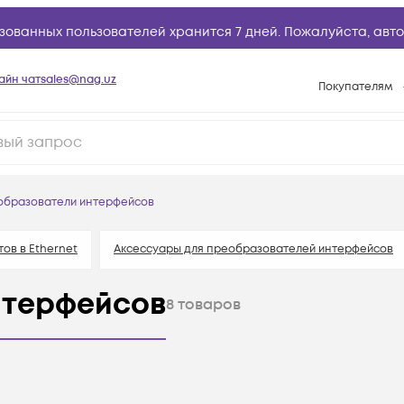
зованных пользователей хранится 7 дней. Пожалуйста,
авто
айн чат
sales@nag.uz
Покупателям
Способы опла
Условия доста
Возврат товар
образователи интерфейсов
Вопросы и отв
Техническая п
ов в Ethernet
Аксессуары для преобразователей интерфейсов
База знаний
нтерфейсов
8
товаров
Конфигуратор