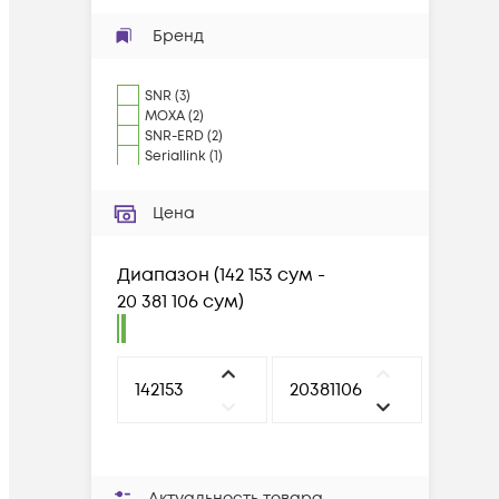
Бренд
SNR
(
3
)
MOXA
(
2
)
SNR-ERD
(
2
)
Seriallink
(
1
)
Цена
Диапазон
(
142 153 сум -
20 381 106 сум
)
Актуальность товара