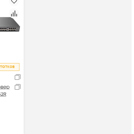
татков
рвер
32R