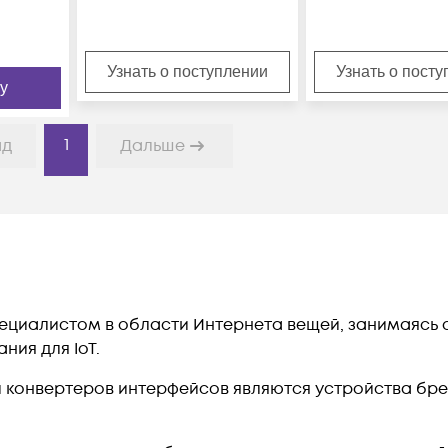
Узнать о поступлении
Узнать о пост
у
1
ад
Дальше
пециалистом в области Интернета вещей, занимаясь
ния для IoT.
 конвертеров интерфейсов являются устройства бр