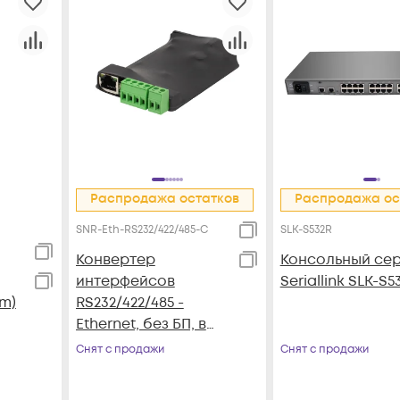
Распродажа остатков
Распродажа ос
SNR-Eth-RS232/422/485-C
SLK-S532R
Конвертер
Консольный се
интерфейсов
Seriallink SLK-S5
mm)
RS232/422/485 -
Ethernet, без БП, в
термоусадке, SNR-
Снят с продажи
Снят с продажи
Eth-RS232/422/485-C