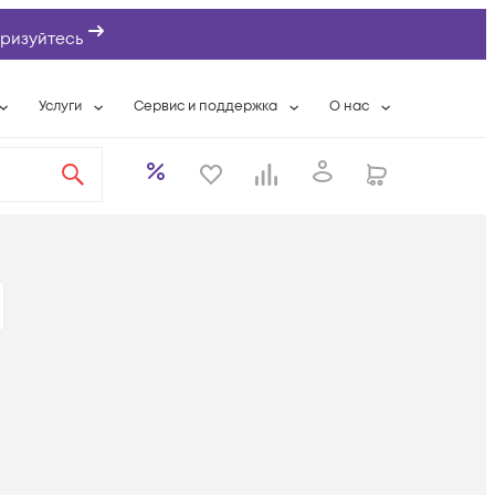
ризуйтесь
Услуги
Сервис и поддержка
О нас
ты
Wi-Fi «под ключ»
Гарантийное обслуживание
О компании
вки
Расширенная гарантия
Разовые выездные работы
Контактная информаци
а
Системная интеграция
Сервисные контракты
Банковские реквизиты
еты
Сервисный центр
Партнеры
оддержка
Техническая поддержка
Новости
Условия оказания услуг
ы