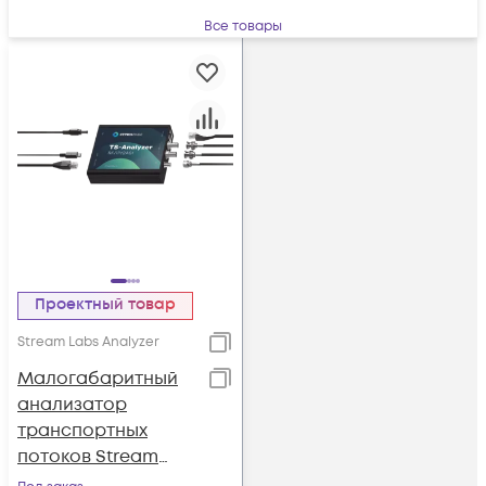
Все товары
Проектный товар
Stream Labs Analyzer
Малогабаритный
анализатор
транспортных
потоков Stream
Labs TS-Analyzer