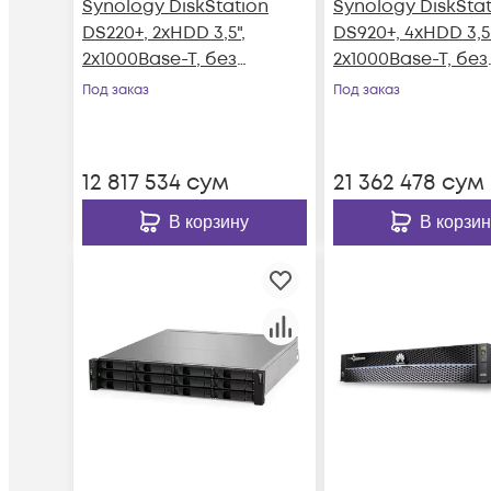
Synology DiskStation
Synology DiskSta
DS220+, 2xHDD 3,5",
DS920+, 4xHDD 3,5"
2х1000Base-T, без
2х1000Base-T, без
дисков
дисков
Под заказ
Под заказ
12 817 534
сум
21 362 478
сум
В корзину
В корзин