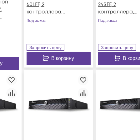
tion
60LFF, 2
24SFF, 2
,
контроллера,
контроллера,
резервируемый БП
резервируемый
Под заказ
Под заказ
Запросить цену
Запросить цену
В корзину
В корз
у