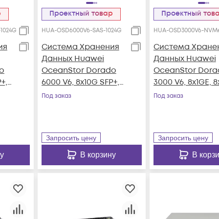
р
Проектный товар
Проектный тов
1024G
HUA-OSD6000V6-SAS-1024G
HUA-OSD3000V6-NVMe
ия
Система Хранения
Система Хране
Данных Huawei
Данных Huawei
o
OceanStor Dorado
OceanStor Dora
+,
6000 V6, 8x10G SFP+,
3000 V6, 8x1GE, 
4xSAS12G Ext., 25xSAS
SFP+, 4x100G RD
Под заказ
Под заказ
SSD, 1024Gb Cache
QSFP28, 25xNVM
e
SSD, 128Gb Cach
Запросить цену
Запросить цену
у
В корзину
В корз