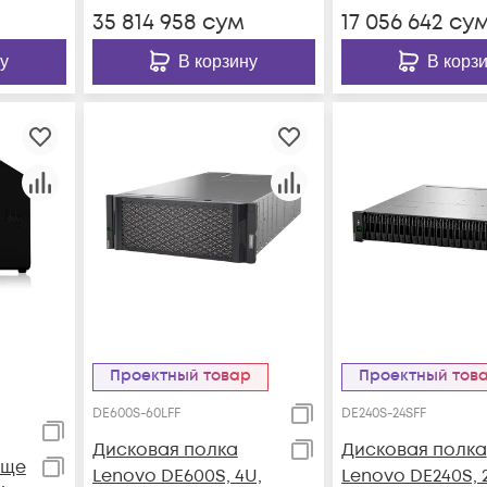
35 814 958
сум
17 056 642
су
у
В корзину
В корз
Проектный товар
Проектный тов
DE600S-60LFF
DE240S-24SFF
Дисковая полка
Дисковая полка
ище
Lenovo DE600S, 4U,
Lenovo DE240S, 