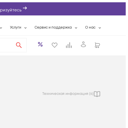
ризуйтесь
Услуги
Сервис и поддержка
О нас
ты
Wi-Fi «под ключ»
Гарантийное обслуживание
О компании
вки
Расширенная гарантия
Разовые выездные работы
Контактная информаци
а
Системная интеграция
Сервисные контракты
Банковские реквизиты
еты
Сервисный центр
Партнеры
оддержка
Техническая поддержка
Новости
Условия оказания услуг
Техническая информация (
6
)
ы