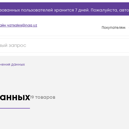
зованных пользователей хранится 7 дней. Пожалуйста,
авто
айн чат
sales@nag.uz
Покупателям
Способы опла
Условия доста
Возврат товар
нения данных
Вопросы и отв
Техническая п
База знаний
данных
19
товаров
Конфигуратор