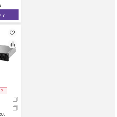
м
ину
ар
2U,