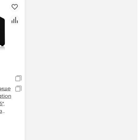
лище
ation
",
з