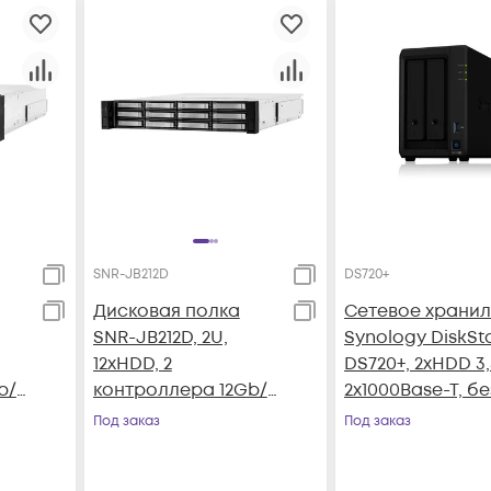
SNR-JB212D
DS720+
Дисковая полка
Сетевое храни
SNR-JB212D, 2U,
Synology DiskSt
12xHDD, 2
DS720+, 2xHDD 3,5
/s,
контроллера 12Gb/s,
2х1000Base-T, бе
БП
резервируемый БП
дисков
Под заказ
Под заказ