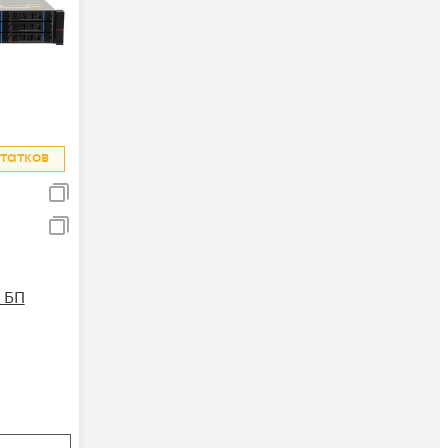
татков
 БП