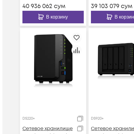
40 936 062
сум
39 103 079
сум
В корзину
В корзин
DS220+
DS920+
Сетевое хранилище
Сетевое хранил