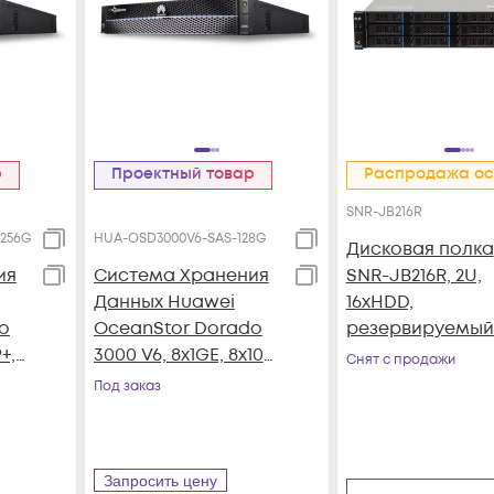
р
Проектный товар
Распродажа ос
SNR-JB216R
256G
HUA-OSD3000V6-SAS-128G
Дисковая полка
ия
Система Хранения
SNR-JB216R, 2U,
Данных Huawei
16xHDD,
o
OceanStor Dorado
резервируемый
+,
3000 V6, 8x1GE, 8x10G
Снят с продажи
SFP+, 4xSAS12G Ext.,
Под заказ
25xSAS SSD, 128Gb
e
Cache
Запросить цену