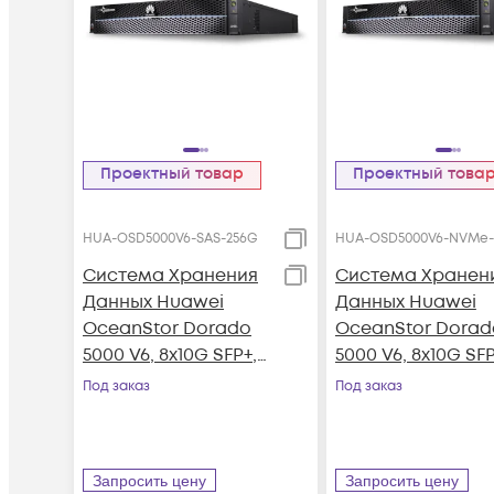
Проектный товар
Проектный това
HUA-OSD5000V6-SAS-256G
HUA-OSD5000V6-NVMe-
Система Хранения
Система Хранен
Данных Huawei
Данных Huawei
OceanStor Dorado
OceanStor Dorad
5000 V6, 8x10G SFP+,
5000 V6, 8x10G SFP
4xSAS12G Ext., 25xSAS
4x100G RDMA
Под заказ
Под заказ
SSD, 256Gb Cache
QSFP28, 36xNVMe
SSD, 256Gb Cach
Запросить цену
Запросить цену