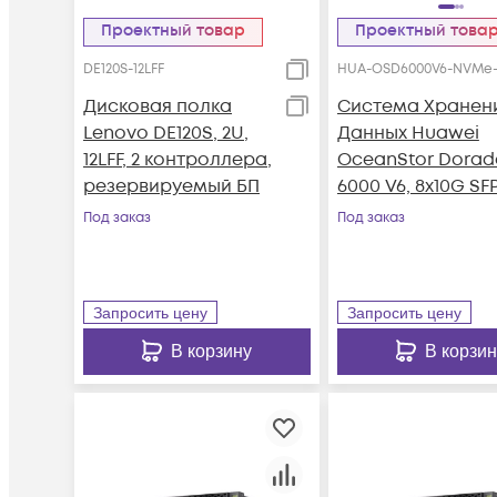
Проектный товар
Проектный това
DE120S-12LFF
HUA-OSD6000V6-NVMe-
Дисковая полка
Система Хранен
Lenovo DE120S, 2U,
Данных Huawei
12LFF, 2 контроллера,
OceanStor Dorad
резервируемый БП
6000 V6, 8x10G SFP
4x100G RDMA
Под заказ
Под заказ
QSFP28, 36xNVMe
SSD, 1024Gb Cach
Запросить цену
Запросить цену
В корзину
В корзин