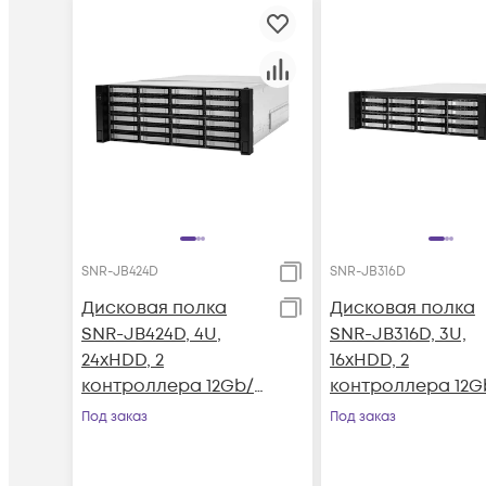
SNR-JB424D
SNR-JB316D
Дисковая полка
Дисковая полка
SNR-JB424D, 4U,
SNR-JB316D, 3U,
24xHDD, 2
16xHDD, 2
контроллера 12Gb/s,
контроллера 12Gb
резервируемый БП
резервируемый 
Под заказ
Под заказ