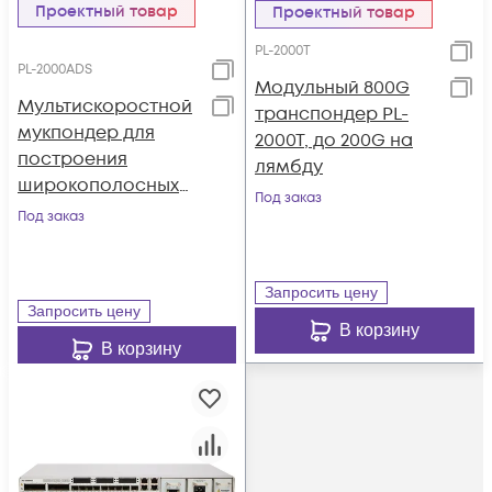
Проектный товар
Проектный товар
PL-2000T
PL-2000ADS
Модульный 800G
Мультискоростной
транспондер PL-
мукпондер для
2000T, до 200G на
построения
лямбду
широкополосных
Под заказ
оптиковолоконных
Под заказ
сетей PL-2000ADS
Запросить цену
Запросить цену
В корзину
В корзину