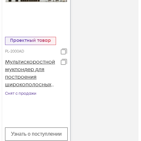
Проектный товар
PL-2000AD
Мультискоростной
мукпондер для
построения
широкополосных
оптиковолоконных
Снят с продажи
сетей PL-2000AD
Узнать о поступлении