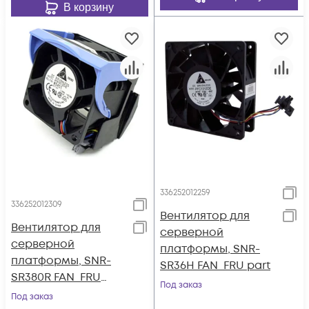
В корзину
336252012259
336252012309
Вентилятор для
Вентилятор для
серверной
серверной
платформы, SNR-
платформы, SNR-
SR36H FAN_FRU part
SR380R FAN_FRU
Под заказ
part
Под заказ