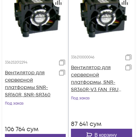
336210000046
336252012294
Вентилятор для
Вентилятор для
серверной
серверной
платформы, SNR-
платформы SNR-
SR360R-V3 FAN_FRU
SR160R, SNR-SR360
part
Под заказ
Под заказ
87 641
сум
106 764
сум
В корзину