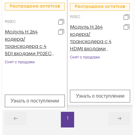
Распродажа остатков
Распродажа остатков
P01EC
P02EC
Модуль H.264
Модуль H.264
кодера/
кодера/
транскодера c 4
транскодера c 4
HDMI входами
SDI входами P02EC
P01EC для DCP-
Снят с продажи
для DCP-3000MF
Снят с продажи
3000MF
Узнать о поступлении
Узнать о поступлении
1
Назад
Дальше