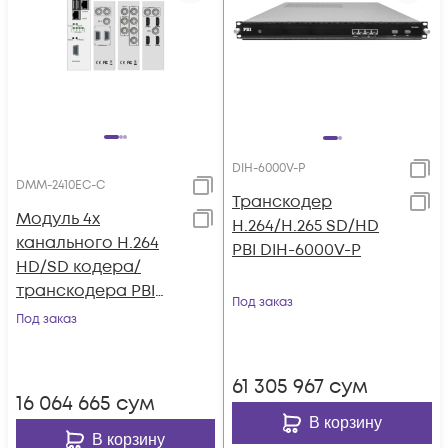
DIH-6000V-P
DMM-2410EC-С
Транскодер
Модуль 4х
H.264/H.265 SD/HD
канального H.264
PBI DIH-6000V-P
HD/SD кодера/
транскодера PBI
Под заказ
DMM-2410EC-С
Под заказ
61 305 967
сум
16 064 665
сум
В корзину
В корзину