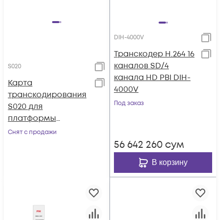
DIH-4000V
Транскодер H.264 16
каналов SD/4
S020
канала HD PBI DIH-
Карта
4000V
транскодирования
Под заказ
S020 для
платформы
Sumavision MBX100
Снят с продажи
56 642 260
сум
В корзину