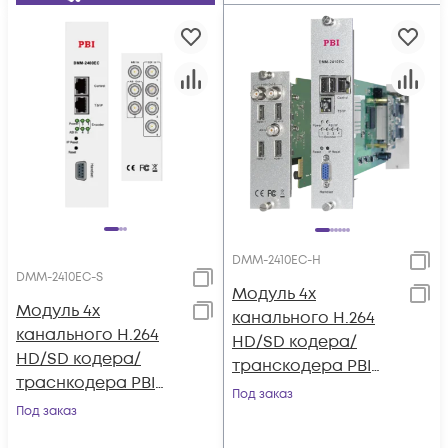
DMM-2410EC-H
DMM-2410EC-S
Модуль 4х
Модуль 4х
канального H.264
канального H.264
HD/SD кодера/
HD/SD кодера/
транскодера PBI
траснкодера PBI
DMM-2410EC-H для
Под заказ
DMM-2410EC-S для
Под заказ
цифровой ГС PBI
цифровой ГС PBI
DMM-1000