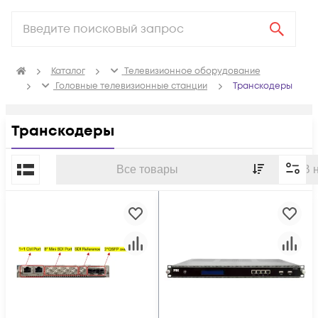
Каталог
Телевизионное оборудование
Головные телевизионные станции
Транскодеры
Транскодеры
По популярности
Все товары
В 