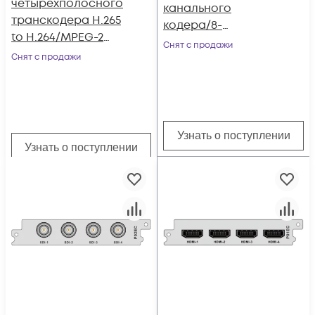
четырехполосного
канального
транскодера H.265
кодера/8-
to H.264/MPEG-2
канального
Снят с продажи
SD/HD P01AT для
Снят с продажи
транскодера c 4 SDI
DCP-3000MF
входами P02EC-Plus
для DCP-3000MF
Узнать о поступлении
Узнать о поступлении