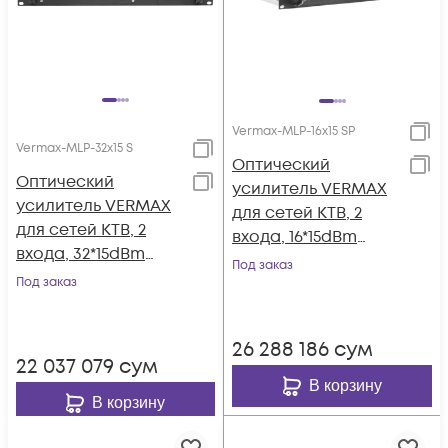
Vermax-MLP-16x15 SP
Vermax-MLP-32x15 S
Оптический
Оптический
усилитель VERMAX
усилитель VERMAX
для сетей КТВ, 2
для сетей КТВ, 2
входа, 16*15dBm
входа, 32*15dBm
выхода, WDM
Под заказ
выхода
Под заказ
фильтр PON
26 288 186
сум
22 037 079
сум
В корзину
В корзину