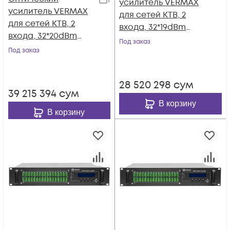
усилитель VERMAX
усилитель VERMAX
для сетей КТВ, 2
для сетей КТВ, 2
входа, 32*19dBm
входа, 32*20dBm
выхода
Под заказ
выхода
Под заказ
28 520 298
сум
39 215 394
сум
В корзину
В корзину