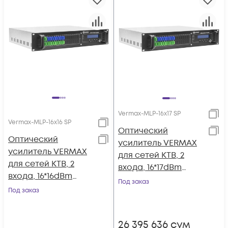
Vermax-MLP-16x17 SP
Vermax-MLP-16x16 SP
Оптический
Оптический
усилитель VERMAX
усилитель VERMAX
для сетей КТВ, 2
для сетей КТВ, 2
входа, 16*17dBm
входа, 16*16dBm
выхода, WDM
Под заказ
выхода, WDM
Под заказ
фильтр PON
фильтр PON
26 395 636
сум