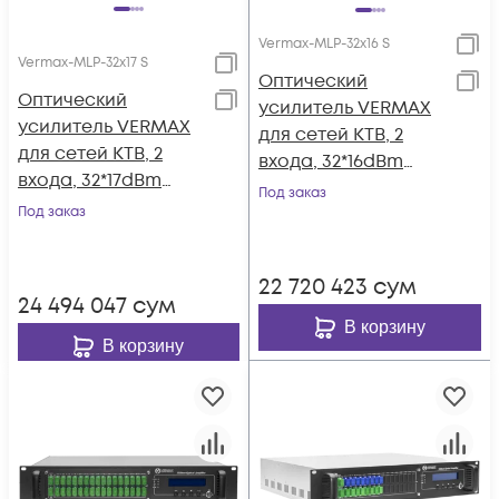
Vermax-MLP-32x16 S
Vermax-MLP-32x17 S
Оптический
Оптический
усилитель VERMAX
усилитель VERMAX
для сетей КТВ, 2
для сетей КТВ, 2
входа, 32*16dBm
входа, 32*17dBm
выхода
Под заказ
выхода
Под заказ
22 720 423
сум
24 494 047
сум
В корзину
В корзину