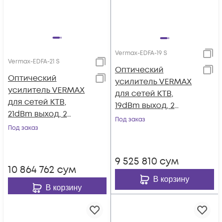
Vermax-EDFA-19 S
Vermax-EDFA-21 S
Оптический
Оптический
усилитель VERMAX
усилитель VERMAX
для сетей КТВ,
для сетей КТВ,
19dBm выход, 2
21dBm выход, 2
входа
Под заказ
входа
Под заказ
9 525 810
сум
10 864 762
сум
В корзину
В корзину