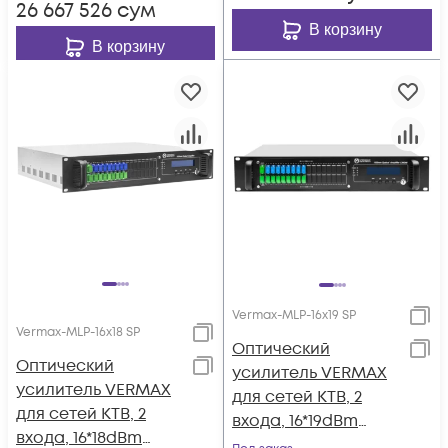
26 667 526
сум
В корзину
В корзину
Vermax-MLP-16x19 SP
Vermax-MLP-16x18 SP
Оптический
Оптический
усилитель VERMAX
усилитель VERMAX
для сетей КТВ, 2
для сетей КТВ, 2
входа, 16*19dBm
входа, 16*18dBm
выхода, WDM