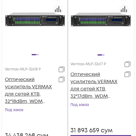
Vermax-MLP-32x17 P
Vermax-MLP-32x18 P
Оптический
Оптический
усилитель VERMAX
усилитель VERMAX
для сетей КТВ,
для сетей КТВ,
32*17dBm, WDM
32*18dBm, WDM
фильтр PON
Под заказ
фильтр PON
Под заказ
31 893 659
сум
34 438 268
сум