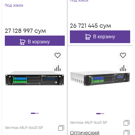
Под заказ
выхода, WDM
Под заказ
фильтр PON
фильтр PON
26 721 445
сум
27 128 997
сум
В корзину
В корзину
Vermax-MLP-16x21 SP
Vermax-MLP-16x20 SP
Оптический