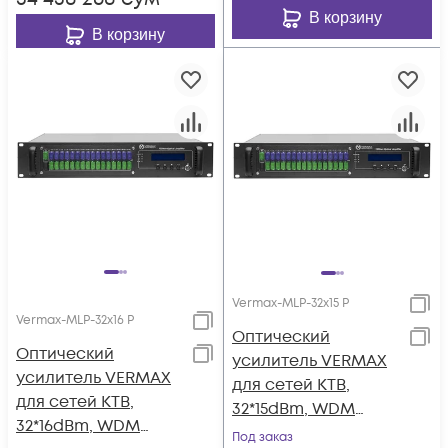
В корзину
В корзину
Vermax-MLP-32x15 P
Vermax-MLP-32x16 P
Оптический
Оптический
усилитель VERMAX
усилитель VERMAX
для сетей КТВ,
для сетей КТВ,
32*15dBm, WDM
32*16dBm, WDM
фильтр PON
Под заказ