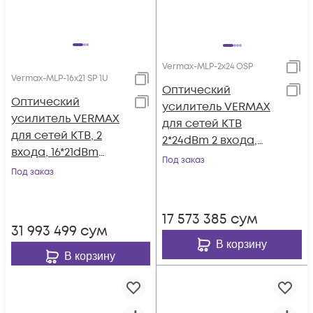
Vermax-MLP-2x24 OSP
Vermax-MLP-16x21 SP 1U
Оптический
Оптический
усилитель VERMAX
усилитель VERMAX
для сетей КТВ
для сетей КТВ, 2
2*24dBm 2 входа,
входа, 16*21dBm
WDM фильтр PON
Под заказ
выхода, WDM
Под заказ
фильтр PON 1U
17 573 385
сум
31 993 499
сум
В корзину
В корзину