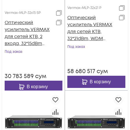
Vermax-MLP-32x21 P
Vermax-MLP-32x15 SP
Оптический
Оптический
усилитель VERMAX
усилитель VERMAX
для сетей КТВ,
для сетей КТВ, 2
32*21dBm, WDM
входа, 32*15dBm
фильтр PON
Под заказ
выхода, WDM
Под заказ
фильтр PON
58 680 517
сум
30 783 589
сум
В корзину
В корзину