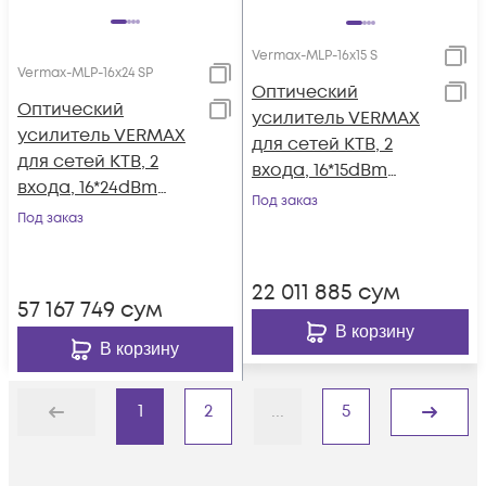
Vermax-MLP-16x15 S
Vermax-MLP-16x24 SP
Оптический
Оптический
усилитель VERMAX
усилитель VERMAX
для сетей КТВ, 2
для сетей КТВ, 2
входа, 16*15dBm
входа, 16*24dBm
выходов
Под заказ
выхода, WDM
Под заказ
фильтр PON
22 011 885
сум
57 167 749
сум
В корзину
В корзину
1
2
...
5
Назад
Дальше