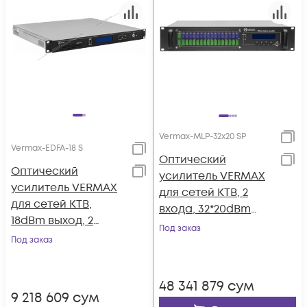
Vermax-MLP-32x20 SP
Vermax-EDFA-18 S
Оптический
Оптический
усилитель VERMAX
усилитель VERMAX
для сетей КТВ, 2
для сетей КТВ,
входа, 32*20dBm
18dBm выход, 2
выхода, WDM
Под заказ
входа
Под заказ
фильтр PON
48 341 879
сум
9 218 609
сум