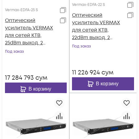
Vermax-EDFA-22 S
Vermax-EDFA-25 S
Оптический
Оптический
усилитель VERMAX
усилитель VERMAX
для сетей КТВ,
для сетей КТВ,
22dBm выход, 2
25dBm выход, 2
входа
Под заказ
входа
Под заказ
11 226 924
сум
17 284 793
сум
В корзину
В корзину