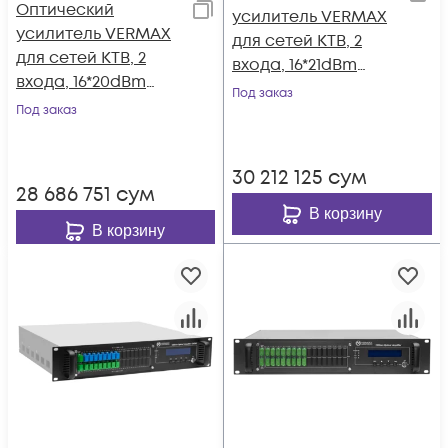
Оптический
усилитель VERMAX
усилитель VERMAX
для сетей КТВ, 2
для сетей КТВ, 2
входа, 16*21dBm
входа, 16*20dBm
выхода, WDM
Под заказ
выхода, WDM
Под заказ
фильтр PON
фильтр PON
30 212 125
сум
28 686 751
сум
В корзину
В корзину