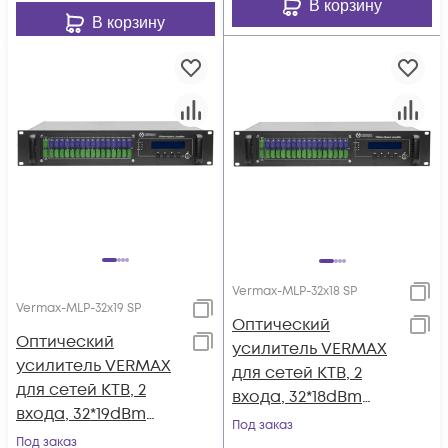
В корзину
В корзину
Vermax-MLP-32x18 SP
Vermax-MLP-32x19 SP
Оптический
Оптический
усилитель VERMAX
усилитель VERMAX
для сетей КТВ, 2
для сетей КТВ, 2
входа, 32*18dBm
входа, 32*19dBm
выхода, WDM
Под заказ
выхода, WDM
Под заказ
фильтр PON