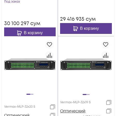
фильтр PON
Под заказ
29 416 935
сум
30 100 297
сум
В корзину
В корзину
Vermax-MLP-32x19 S
Vermax-MLP-32x20 S
Оптический
Оптический