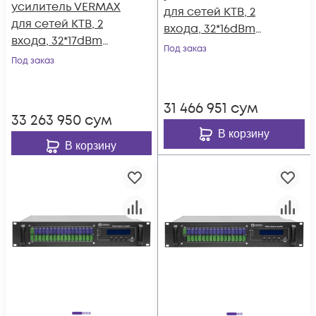
усилитель VERMAX
для сетей КТВ, 2
для сетей КТВ, 2
входа, 32*16dBm
входа, 32*17dBm
выхода, WDM
Под заказ
выхода, WDM
Под заказ
фильтр PON
фильтр PON
31 466 951
сум
33 263 950
сум
В корзину
В корзину