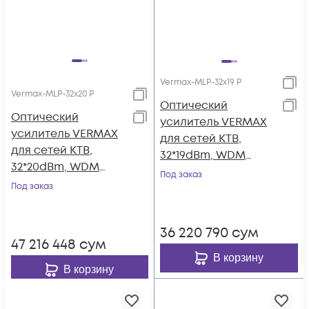
Vermax-MLP-32x19 P
Vermax-MLP-32x20 P
Оптический
Оптический
усилитель VERMAX
усилитель VERMAX
для сетей КТВ,
для сетей КТВ,
32*19dBm, WDM
32*20dBm, WDM
фильтр PON
Под заказ
фильтр PON
Под заказ
36 220 790
сум
47 216 448
сум
В корзину
В корзину