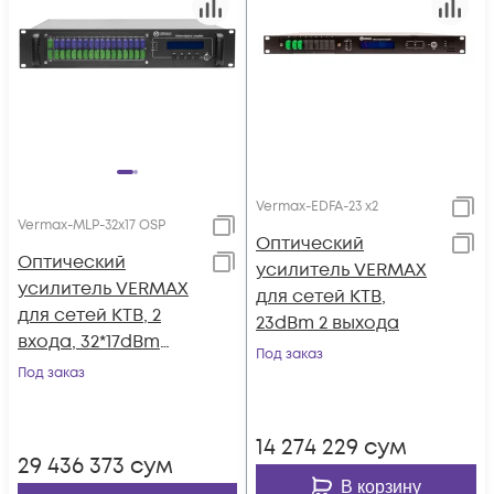
Vermax-EDFA-23 x2
Vermax-MLP-32x17 OSP
Оптический
Оптический
усилитель VERMAX
усилитель VERMAX
для сетей КТВ,
для сетей КТВ, 2
23dBm 2 выхода
входа, 32*17dBm
Под заказ
выхода, WDM
Под заказ
фильтр PON
14 274 229
сум
29 436 373
сум
В корзину