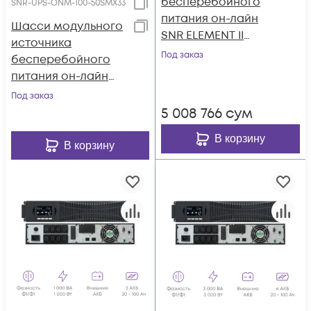
бесперебойного
SNR-UPS-ONM-100-50SMX33
питания он-лайн
Шасси модульного
SNR ELEMENT II
источника
1000ВА/1000Вт (PF-
Под заказ
бесперебойного
1.0), 1ф:1ф (220-240В),
питания он-лайн
24В (DC), без АКБ
SNR серии SM
Под заказ
(ток заряда 12А)
100кВА (2 слота для
5 008 766
сум
силовых модулей
В корзину
50кВА), 3ф:3ф (380-
В корзину
415В), 10.4"LCD, IP20