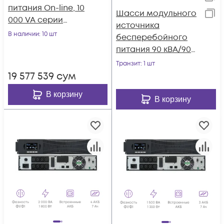
питания On-line, 10
Шасси модульного
000 VA серии
источника
Intelligent
В наличии
: 10 шт
бесперебойного
питания 90 кВА/90
кВт серии СМ, 6
Транзит
: 1 шт
слотов для силовых
19 577 539
сум
модулей 15 кВА/15
В корзину
кВт (SNR-UPS-ONRT-
В корзину
090-15CMX33)