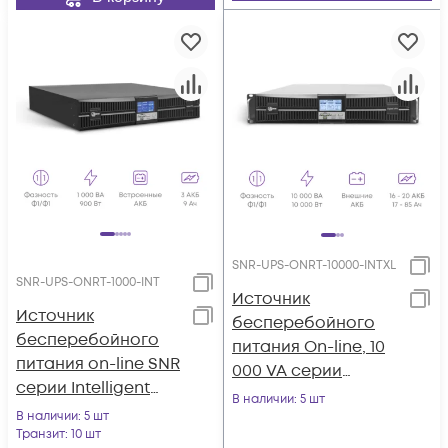
SNR-UPS-ONRT-10000-INTXL
SNR-UPS-ONRT-1000-INT
Источник
Источник
бесперебойного
бесперебойного
питания On-line, 10
питания on-line SNR
000 VA серии
серии Intelligent
Intelligent, без АКБ
В наличии
: 5 шт
1000 VA, 36VDC
В наличии
: 5 шт
Транзит
: 10 шт