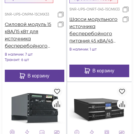
SNR-UPS-ONRT-045-15CMX33
SNR-UPS-ONPM-15CMX33
Шасси модульного
Силовой модуль 15
источника
кВА/15 кВт для
бесперебойного
источника
питания 45 кВА/45
бесперебойного
кВт серии СМ, 3
В наличии
: 1 шт
питания серии СМ
В наличии
: 7 шт
слота для силовых
(SNR-UPS-ONPM-
Транзит
: 6 шт
модулей 15 кВА/15
15CMX33)
кВт (SNR-UPS-ONRT-
В корзину
В корзину
045-15CMX33)