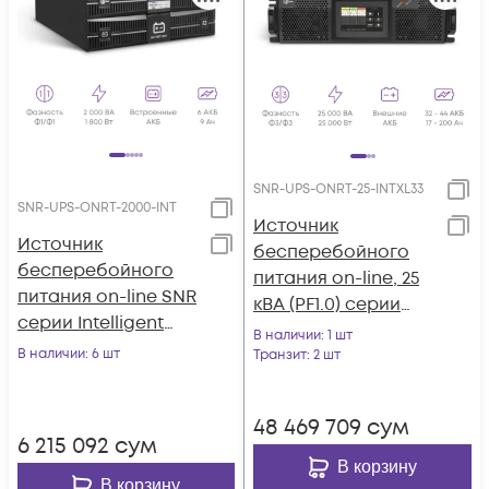
SNR-UPS-ONRT-25-INTXL33
SNR-UPS-ONRT-2000-INT
Источник
Источник
бесперебойного
бесперебойного
питания on-line, 25
питания on-line SNR
кВА (PF1.0) серии
серии Intelligent
Intelligent
В наличии
: 1 шт
2000 VA, 72VDC
В наличии
: 6 шт
Транзит
: 2 шт
48 469 709
сум
6 215 092
сум
В корзину
В корзину