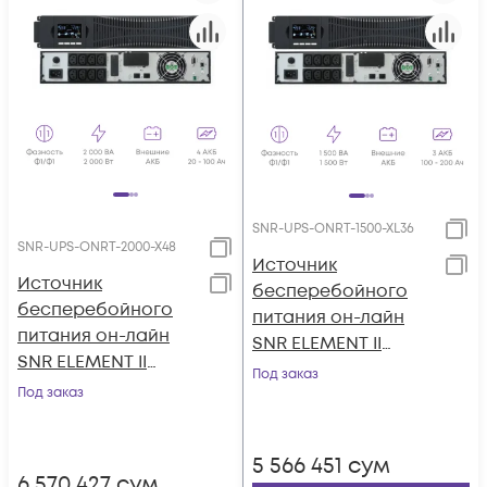
SNR-UPS-ONRT-1500-XL36
SNR-UPS-ONRT-2000-X48
Источник
Источник
бесперебойного
бесперебойного
питания он-лайн
питания он-лайн
SNR ELEMENT II
SNR ELEMENT II
1500ВА/1500Вт (PF-
Под заказ
2000ВА/2000Вт (PF-
Под заказ
1.0), 1ф:1ф (220-240В),
1.0), 1ф:1ф (220-240В),
36В (DC), без АКБ
48В (DC), без АКБ
(ток заряда 12А)
5 566 451
сум
(ток заряда 6А)
6 570 427
сум