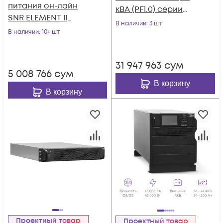
питания он-лайн
кВА (PF1.0) серии
SNR ELEMENT II
Intelligent
В наличии
: 3 шт
1000ВА/1000Вт (PF-
В наличии
: 10+ шт
1.0), 1ф:1ф (220-240В),
24В (DC) (2x9Ач)
31 947 963
сум
5 008 766
сум
В корзину
В корзину
Проектный товар
Проектный товар