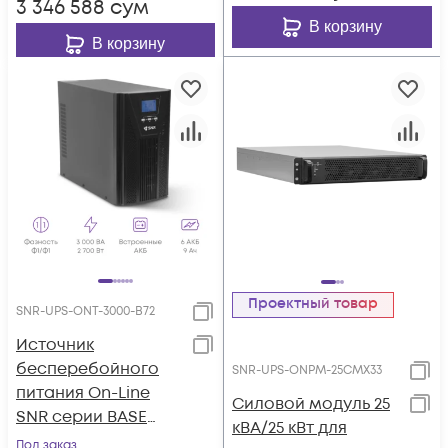
3 346 588
сум
В корзину
В корзину
Проектный товар
SNR-UPS-ONT-3000-B72
Источник
бесперебойного
SNR-UPS-ONPM-25CMX33
питания On-Line
Силовой модуль 25
SNR серии BASE
кВА/25 кВт для
3кВА/2,7кВт, 72VDC
Под заказ