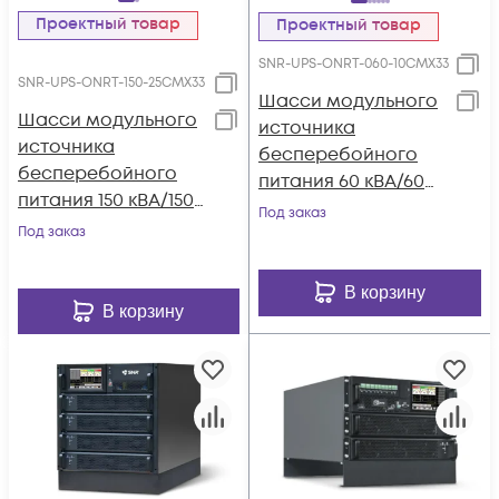
Проектный товар
Проектный товар
SNR-UPS-ONRT-060-10CMX33
SNR-UPS-ONRT-150-25CMX33
Шасси модульного
Шасси модульного
источника
источника
бесперебойного
бесперебойного
питания 60 кВА/60
питания 150 кВА/150
кВт серии СМ, 6
Под заказ
кВт серии СМ, 6
Под заказ
слотов для силовых
слотов для силовых
модулей 10 кВА/10
модулей 25 кВА/25
кВт (SNR-UPS-ONRT-
В корзину
кВт (SNR-UPS-ONRT-
В корзину
060-10CMX33)
150-25CMX33)