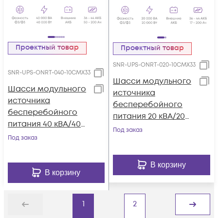
Проектный товар
Проектный товар
SNR-UPS-ONRT-020-10CMX33
SNR-UPS-ONRT-040-10CMX33
Шасси модульного
Шасси модульного
источника
источника
бесперебойного
бесперебойного
питания 20 кВА/20
питания 40 кВА/40
кВт серии СМ, 2
Под заказ
кВт серии СМ, 4
Под заказ
слота для силовых
слота для силовых
модулей 10 кВА/10
модулей 10 кВА/10
кВт (SNR-UPS-ONRT-
В корзину
кВт (SNR-UPS-ONRT-
В корзину
020-10CMX33)
040-10CMX33)
1
2
Назад
Дальше