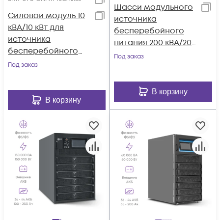
Шасси модульного
Силовой модуль 10
источника
кВА/10 кВт для
бесперебойного
источника
питания 200 кВА/200
бесперебойного
кВт серии СМ, 8
Под заказ
питания серии СМ
Под заказ
слотов для силовых
(SNR-UPS-ONPM-
модулей 25 кВА/25
10CMX33)
кВт (SNR-UPS-ONRT-
В корзину
В корзину
200-25CMX33)