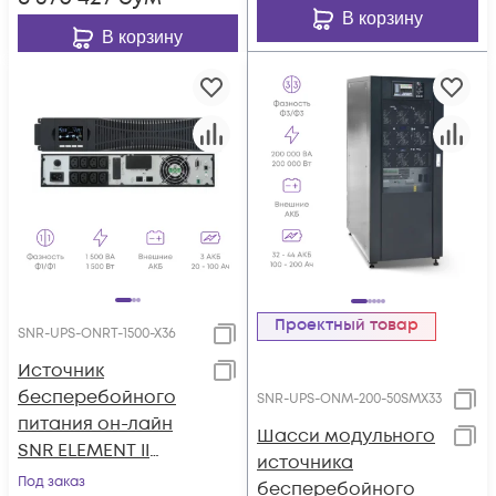
В корзину
В корзину
Проектный товар
SNR-UPS-ONRT-1500-X36
Источник
бесперебойного
SNR-UPS-ONM-200-50SMX33
питания он-лайн
Шасси модульного
SNR ELEMENT II
источника
1500ВА/1500Вт (PF-
Под заказ
бесперебойного