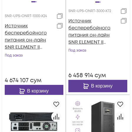
SNR-UPS-ONRT-3000-X72
SNR-UPS-ONRT-1000-X24
Источник
Источник
бесперебойного
бесперебойного
питания он-лайн
питания он-лайн
SNR ELEMENT II
SNR ELEMENT II
3000ВА/3000Вт (PF-
Под заказ
1000ВА/1000Вт (PF-
Под заказ
1.0), 1ф:1ф (220-240В),
1.0), 1ф:1ф (220-240В),
72В (DC), без АКБ
24В (DC), без АКБ
(ток заряда 6А)
6 458 914
сум
(ток заряда 6А)
4 674 107
сум
В корзину
В корзину