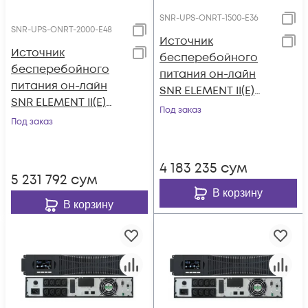
SNR-UPS-ONRT-1500-E36
SNR-UPS-ONRT-2000-E48
Источник
Источник
бесперебойного
бесперебойного
питания он-лайн
питания он-лайн
SNR ELEMENT II(E)
SNR ELEMENT II(E)
1500ВА/1350Вт, 1ф:1ф
Под заказ
2000ВА/1800Вт, 1ф:1ф
Под заказ
(208-240В), 36В (DC)
(208-240В), 48В (DC)
(3x7Ач)
(4x7Ач)
4 183 235
сум
5 231 792
сум
В корзину
В корзину