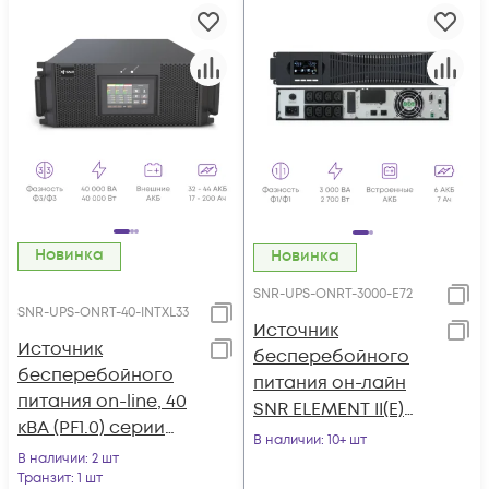
Новинка
Новинка
SNR-UPS-ONRT-3000-E72
SNR-UPS-ONRT-40-INTXL33
Источник
Источник
бесперебойного
бесперебойного
питания он-лайн
питания on-line, 40
SNR ELEMENT II(E)
кВА (PF1.0) серии
3000ВА/2700Вт, 1ф:1ф
В наличии
: 10+ шт
Intelligent
В наличии
: 2 шт
(208-240В), 72В (DC)
Транзит
: 1 шт
(6x7Ач)