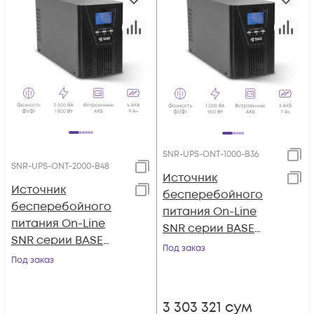
SNR-UPS-ONT-1000-B36
SNR-UPS-ONT-2000-B48
Источник
Источник
бесперебойного
бесперебойного
питания On-Line
питания On-Line
SNR серии BASE
SNR серии BASE
1кВА/0.9кВт, 36VDC
Под заказ
2кВА/1.8кВт, 48VDC
Под заказ
3 303 321
сум