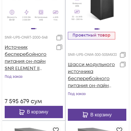
Проектный товар
SNR-UPS-ONRT-2000-S48
Источник
бесперебойного
SNR-UPS-ONM-300-50SMX33
питания он-лайн
Шасси модульного
SNR ELEMENT II
источника
2000ВА/2000Вт (PF-
Под заказ
бесперебойного
1.0), 1ф:1ф (220-240В),
питания он-лайн
48В (DC) (4x9Ач)
SNR серии SM
Под заказ
300кВА (6 слотов
7 595 679
сум
для силовых
В корзину
модулей 50кВА),
В корзину
3ф:3ф (380-415В),
10.4"LCD, IP20