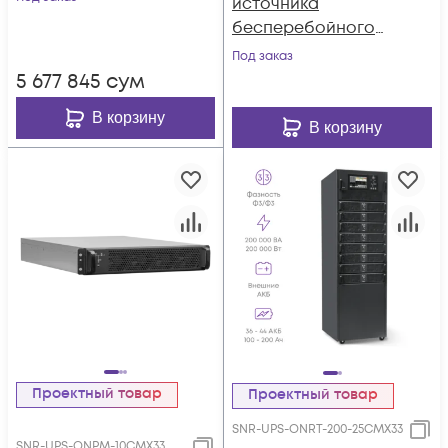
источника
бесперебойного
питания серии СМ
Под заказ
(SNR-UPS-ONPM-
5 677 845
сум
25CMX33)
В корзину
В корзину
Проектный товар
Проектный товар
SNR-UPS-ONRT-200-25CMX33
SNR-UPS-ONPM-10CMX33