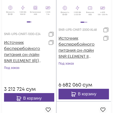
SNR-UPS-ONRT-2000-XL48
SNR-UPS-ONRT-1000-E24
Источник
Источник
бесперебойного
бесперебойного
питания он-лайн
питания он-лайн
SNR ELEMENT II
SNR ELEMENT II(E)
2000ВА/2000Вт (PF-
Под заказ
1000ВА/900Вт, 1ф:1ф
Под заказ
1.0), 1ф:1ф (220-240В),
(208-240В), 24В (DC)
48В (DC), без АКБ
(2x7Ач)
(ток заряда 12А)
6 682 060
сум
3 212 724
сум
В корзину
В корзину