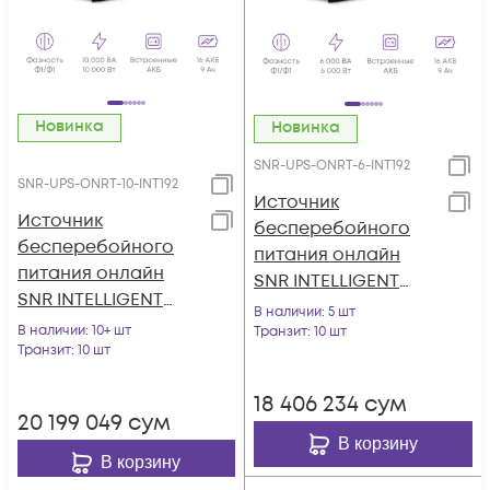
Новинка
Новинка
SNR-UPS-ONRT-6-INT192
SNR-UPS-ONRT-10-INT192
Источник
Источник
бесперебойного
бесперебойного
питания онлайн
питания онлайн
SNR INTELLIGENT
SNR INTELLIGENT
6кВА/6кВт, 1ф:1ф,
В наличии
: 5 шт
10кВА/10кВт, 1ф:1ф,
В наличии
: 10+ шт
192В(DC) (16x9Ач)
Транзит
: 10 шт
192В(DC) (16x9Ач)
Транзит
: 10 шт
18 406 234
сум
20 199 049
сум
В корзину
В корзину