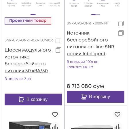
Проектный товар
SNR-UPS-ONRT-3000-INT
Источник
бесперебойного
SNR-UPS-ONRT-030-15CMX33
питания on-line SNR
Шасси модульного
серии Intelligent
источника
3000 VA, 96VDC
В наличии
: 100+ шт
бесперебойного
Транзит
: 10+ шт
питания 30 кВА/30
кВт серии СМ, 2
В наличии
: 2 шт
слота для силовых
8 713 080
сум
модулей 15 кВА/15
В корзину
кВт (SNR-UPS-ONRT-
В корзину
030-15CMX33)