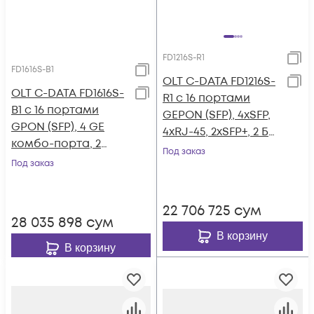
FD1216S-R1
FD1616S-B1
OLT C-DATA FD1216S-
OLT C-DATA FD1616S-
R1 с 16 портами
B1 с 16 портами
GEPON (SFP), 4хSFP,
GPON (SFP), 4 GE
4хRJ-45, 2хSFP+, 2 БП
комбо-порта, 2
АC
Под заказ
SFP+ порта, 2 БП АC
Под заказ
22 706 725
сум
28 035 898
сум
В корзину
В корзину