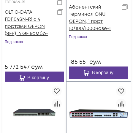
FD1104SN-R1
Абонентский
OLT C-DATA
терминал ONU
FD1104SN-R1 с 4
GEPON, 1 порт
портами GEPON
10/100/1000Base-T
(SFP), 4 GE комбо-
Под заказ
порта, 2 БП АC
Под заказ
185 551
сум
5 772 547
сум
В корзину
В корзину