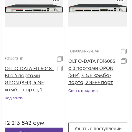
FD1608SN-R2-DAP
FD1604S-B1
OLT C-DATA FD1608S
с 8 портами GPON
OLT C-DATA FD1604S-
(SFP), 4 GE комбо-
B1 с 4 портами
порта, 2 SFP+ порта,
GPON (SFP), 4 GE
2 БП АC
комбо-порта, 2
Снят с продажи
SFP+ порта, 2 БП АC
Под заказ
12 213 842
сум
Узнать о поступлении