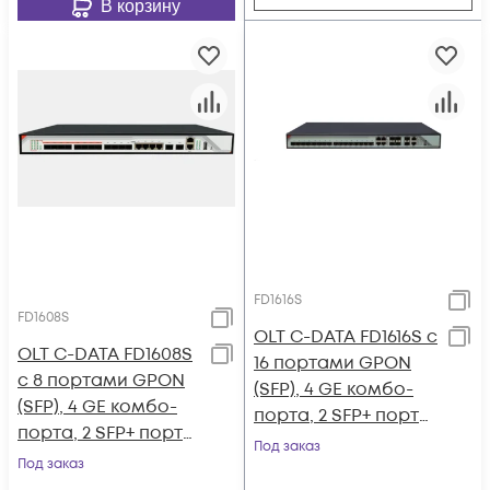
В корзину
FD1616S
FD1608S
OLT C-DATA FD1616S с
OLT C-DATA FD1608S
16 портами GPON
с 8 портами GPON
(SFP), 4 GE комбо-
(SFP), 4 GE комбо-
порта, 2 SFP+ порта,
порта, 2 SFP+ порта,
2 БП АC
Под заказ
2 БП АC
Под заказ