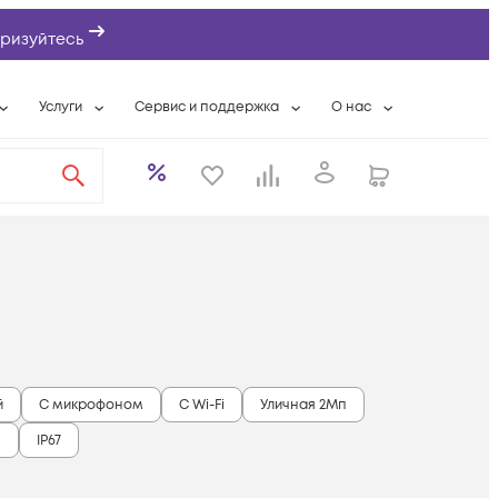
ризуйтесь
Услуги
Сервис и поддержка
О нас
ты
Wi-Fi «под ключ»
Гарантийное обслуживание
О компании
вки
Расширенная гарантия
Разовые выездные работы
Контактная информаци
а
Системная интеграция
Сервисные контракты
Банковские реквизиты
еты
Сервисный центр
Партнеры
оддержка
Техническая поддержка
Новости
Условия оказания услуг
ы
й
С микрофоном
С Wi-Fi
Уличная 2Мп
м
IP67