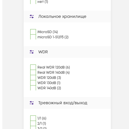
нет (1)
Локальное хранилище
MicroSD (14)
microSD 1-512Гб (2)
WDR
Real WDR 120dB (6)
Real WDR 140dB (4)
WDR 120dB (3)
WDR 130dB (1)
WDR 140dB (2)
Тревожный вход/выход
1/1 (6)
2/1 (1)
3/2 (1)