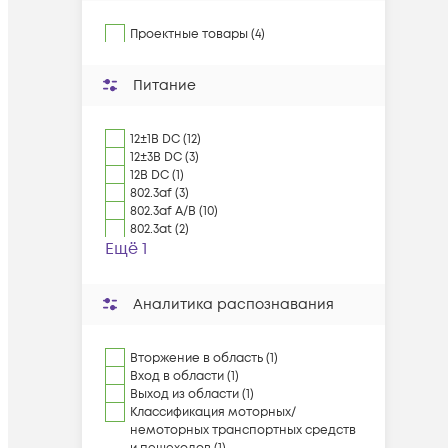
Проектные товары (4)
Питание
12±1В DC (12)
12±3В DC (3)
12В DC (1)
802.3af (3)
802.3af A/B (10)
802.3at (2)
Ещё 1
Аналитика распознавания
Вторжение в область (1)
Вход в области (1)
Выход из области (1)
Классификация моторных/
немоторных транспортных средств