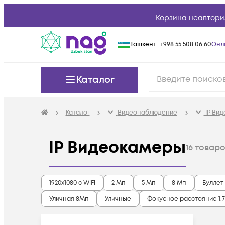
Корзина неавтори
Ташкент
+998 55 508 06 60
Онл
Каталог
Каталог
Видеонаблюдение
IP Ви
IP Видеокамеры
16
товаро
1920x1080 с WiFi
2 Мп
5 Мп
8 Мп
Буллет
Уличная 8Мп
Уличные
Фокусное расстояние 1.