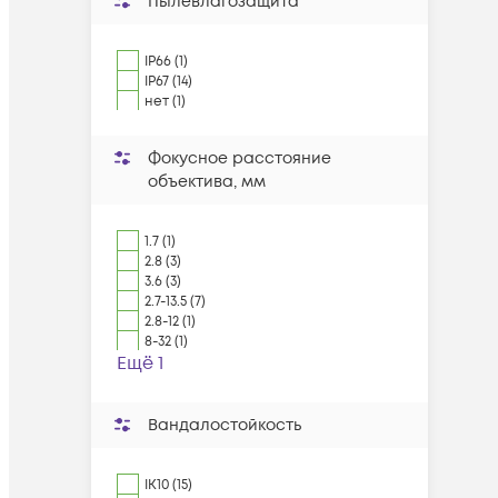
Пылевлагозащита
IP66 (1)
IP67 (14)
нет (1)
Фокусное расстояние
объектива, мм
1.7 (1)
2.8 (3)
3.6 (3)
2.7-13.5 (7)
2.8-12 (1)
8-32 (1)
Ещё 1
Вандалостойкость
IK10 (15)