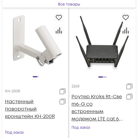
Все товары
2268
KH-200R
Роутер Kroks Rt-Cse
Настенный
m6-G со
поворотный
встроенным
кронштейн KH-200R
модемом LTE cat.6,
WiFi 2,4+5 ГГц
Под заказ
Под заказ