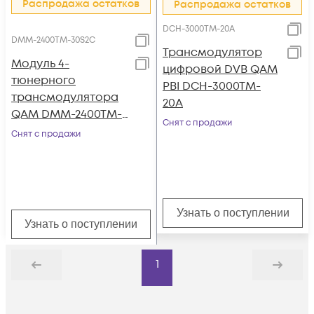
Распродажа остатков
Распродажа остатков
DCH-3000TM-20A
DMM-2400TM-30S2C
Трансмодулятор
Модуль 4-
цифровой DVB QAM
тюнерного
PBI DCH-3000TM-
трансмодулятора
20A
QAM DMM-2400TM-
Снят с продажи
30S2C на 4 DVB-C
Снят с продажи
для цифровой ГС
PBI DMM-1000
Узнать о поступлении
Узнать о поступлении
1
Назад
Дальше