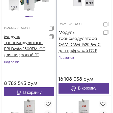
DMM-1420PM-C
DMM-1300TM-CC
Модуль
Модуль
трансмодулятора
трансмодулятора
QAM DMM-1420PM-C
PBI DMM-1300TM-CC
для цифровой ГС PBI
для цифровой ГС
DMM-1000
Под заказ
PBI DMM-1000
Под заказ
16 108 038
сум
8 782 543
сум
В корзину
В корзину