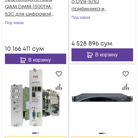
о DVB-S/S2
QAM DMM-1300TM-
приёмника и
S2C для цифровой
двойного
Под заказ
ГС PBI DMM-1000
Под заказ
аналогового
модулятора PBI
DMM-1701PM-04S2
4 528 896
сум
10 166 411
сум
В корзину
В корзину