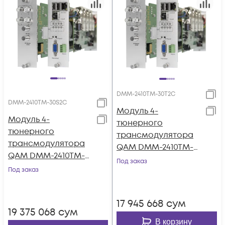
DMM-2410TM-30T2C
DMM-2410TM-30S2C
Модуль 4-
Модуль 4-
тюнерного
тюнерного
трансмодулятора
трансмодулятора
QAM DMM-2410TM-
QAM DMM-2410TM-
30T2C (4 PLP DVB-T2
Под заказ
30S2C на 4 DVB-C
Под заказ
в 4 DVB-C) для
для цифровой ГС
цифровой ГС PBI
PBI DMM-1000
DMM-1000
17 945 668
сум
19 375 068
сум
В корзину