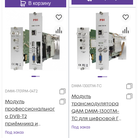
В корзину
DMM-1300TM-TC
DMM-1701PM-04T2
Модуль
Модуль
трансмодулятора
профессиональног
QAM DMM-1300TM-
о DVB-T2
TC для цифровой ГС
приёмника и
PBI DMM-1000
Под заказ
двойного
Под заказ