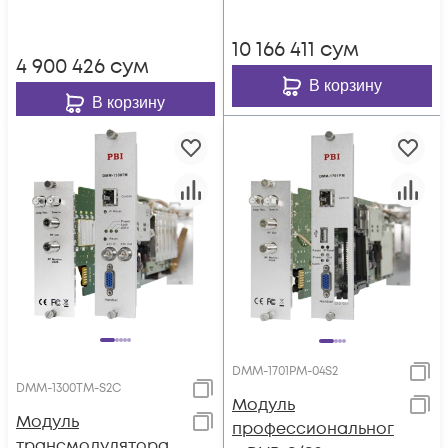
аналогового
модулятора PBI
10 166 411
сум
DMM-1701PM-04T2
4 900 426
сум
В корзину
В корзину
DMM-1701PM-04S2
DMM-1300TM-S2C
Модуль
Модуль
профессиональног
трансмодулятора