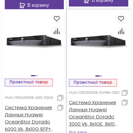
В корзину
В корзину
Проектный товар
Проектный товар
HUA-OSD3000V6-NVMe-128G
HUA-OSD6000V6-SAS-1024G
Система Хранения
Система Хранения
Данных Huawei
Данных Huawei
OceanStor Dorado
OceanStor Dorado
3000 V6, 8x1GE, 8x10G
6000 V6, 8x10G SFP+,
SFP+, 4x100G RDMA
Под заказ