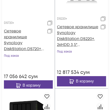
DS220+
DS720+
Сетевое хранилище
Сетевое
Synology
хранилище
DiskStation DS220+,
Synology
2xHDD 3,5",
DiskStation DS720+,
2х1000Base-T, без
Под заказ
2xHDD 3,5",
Под заказ
дисков
2х1000Base-T, без
дисков
12 817 534
сум
17 056 642
сум
В корзину
В корзину