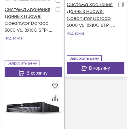
Система Хранения
Система Хранения
Данных Huawei
Данных Huawei
OceanStor Dorado
OceanStor Dorado
5000 V6, 8x10G SFP+,
5000 V6, 8x10G SFP+,
4x100G RDMA
Под заказ
4xSAS12G Ext.,
Под заказ
QSFP28, 36xNVMe
25xSAS SSD, 256Gb
SSD, 256Gb Cache
Cache
Запросить цену
Запросить цену
В корзину
В корзину