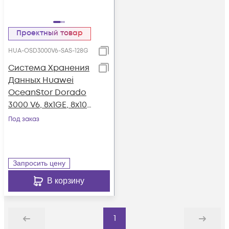
Проектный товар
HUA-OSD3000V6-SAS-128G
Система Хранения
Данных Huawei
OceanStor Dorado
3000 V6, 8x1GE, 8x10G
SFP+, 4xSAS12G Ext.,
Под заказ
25xSAS SSD, 128Gb
Cache
Запросить цену
В корзину
1
Назад
Дальше