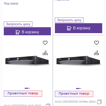
4xSAS12G Ext.,
Под заказ
QSFP28, 25xNVMe
25xSAS SSD, 1024Gb
SSD, 128Gb Cache
Cache
Запросить цену
Запросить цену
В корзину
В корзину
Проектный товар
Проектный товар
HUA-OSD5000V6-NVMe-256G
HUA-OSD5000V6-SAS-256G