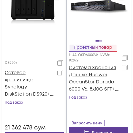
Проектный товар
HUA-OSD6000V6-NVMe-
1024G
DS920+
Система Хранения
Сетевое
Данных Huawei
хранилище
OceanStor Dorado
Synology
6000 V6, 8x10G SFP+,
DiskStation DS920+,
4x100G RDMA
Под заказ
4xHDD 3,5",
Под заказ
QSFP28, 36xNVMe
2х1000Base-T, без
SSD, 1024Gb Cache
дисков
Запросить цену
21 362 478
сум