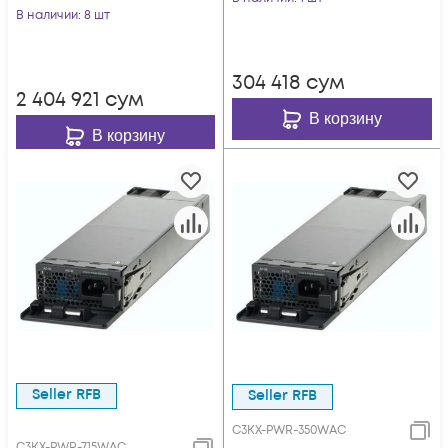
C3064PQ-10GE
В наличии
: 8 шт
304 418
сум
2 404 921
сум
В корзину
В корзину
Seller RFB
Seller RFB
C3KX-PWR-350WAC
C3KX-PWR-715WAC