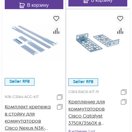
В корзину
В корзину
Seller RFB
Seller RFB
C3KX-RACK-KIT-19
N3K-C3064-ACC-KIT
Крепление для
Комплект крепежа
коммутаторов
в стойку для
Cisco Catalyst
коммутаторов
3750X/3560X в
Cisco Nexus N3K-
стойку 19"
В наличии
: 1 шт