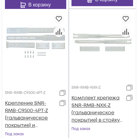
В корзину
SNR-RMB-NXK-Z
SNR-RMB-C9500-4PT-Z
Комплект крепежа
Крепление SNR-
SNR-RMB-NXK-Z
RMB-C9500-4PT-Z
(гальваническое
(гальваническое
покрытие) в стойку
покрытие) и
для коммутаторов
Под заказ
направляющие для
Под заказ
Cisco Nexus N9K