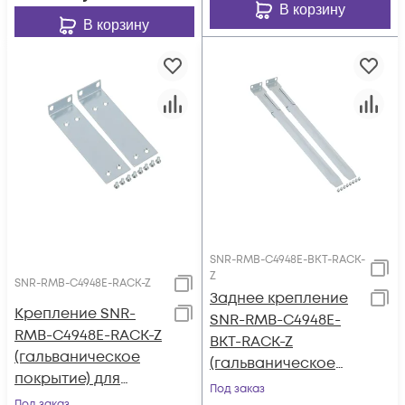
В корзину
В корзину
SNR-RMB-C4948E-BKT-RACK-
Z
SNR-RMB-C4948E-RACK-Z
Заднее крепление
Крепление SNR-
SNR-RMB-C4948E-
RMB-C4948E-RACK-Z
BKT-RACK-Z
(гальваническое
(гальваническое
покрытие) для
покрытие) для
Под заказ
коммутаторов
Под заказ