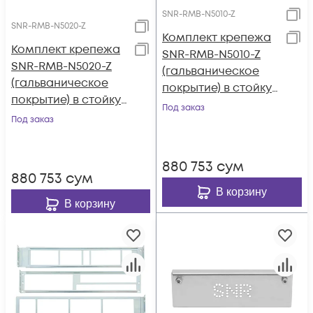
SNR-RMB-N5010-Z
SNR-RMB-N5020-Z
Комплект крепежа
Комплект крепежа
SNR-RMB-N5010-Z
SNR-RMB-N5020-Z
(гальваническое
(гальваническое
покрытие) в стойку
покрытие) в стойку
для коммутаторов
Под заказ
для коммутаторов
Под заказ
Cisco Nexus 5010
Cisco Nexus 5020
880 753
сум
880 753
сум
В корзину
В корзину