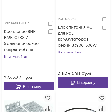
POE-500-AC
SNR-RMB-C3KX-Z
Блок питания AC
Крепление SNR-
для PoE
RMB-C3KX-Z
коммутаторов
(гальваническое
серии S3900, 500W
покрытие) для
В наличии
: 2 шт
коммутаторов
В наличии
: 9 шт
Cisco Catalyst
3750X/3560X в
3 839 648
сум
стойку 19"
273 337
сум
В корзину
В корзину