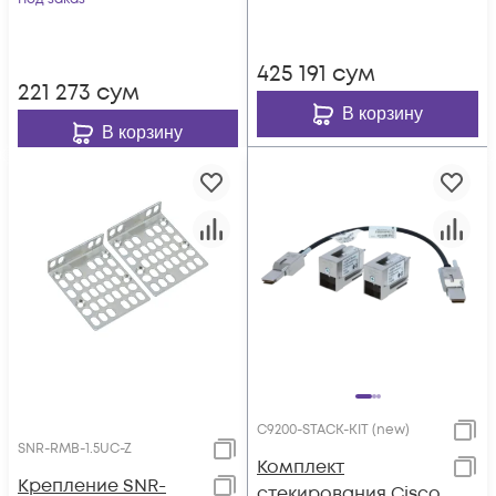
коммутаторов
4948E в стойку 19"
4948E в стойку 19
425 191
сум
221 273
сум
В корзину
В корзину
C9200-STACK-KIT (new)
SNR-RMB-1.5UC-Z
Комплект
Крепление SNR-
стекирования Cisco