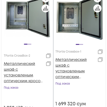
TFortis Crossbox-1
TFortis CrossBox-2
Металлический
Металлический
шкаф с
шкаф с
установленым
установленым
оптическим
оптическим кросом
кроссом для PSW
Под заказ
для PSW-2G-UPS
Под заказ
1 699 320
сум