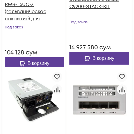
RMB-1.5UC-Z
C9200-STACK-KIT
(гальваническое
покрытие) для
Под заказ
коммутаторов
Под заказ
Cisco 1,5U в стойку
19"
14 927 580
сум
104 128
сум
В корзину
В корзину