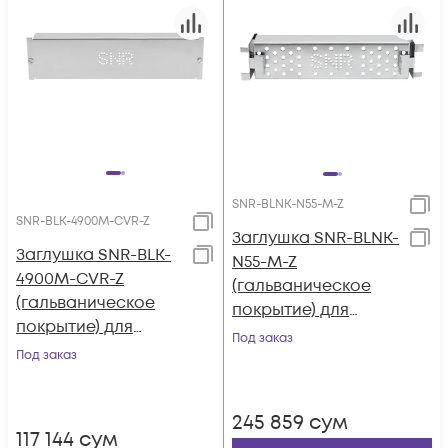
SNR-BLNK-N55-M-Z
SNR-BLK-4900M-CVR-Z
Заглушка SNR-BLNK-
Заглушка SNR-BLK-
N55-M-Z
4900M-CVR-Z
(гальваническое
(гальваническое
покрытие) для
покрытие) для
модуля
Под заказ
коммутатора Cisco
Под заказ
расширения
WS-C4900M
коммутатора Cisco
Nexus 5500 серии
245 859
сум
117 144
сум