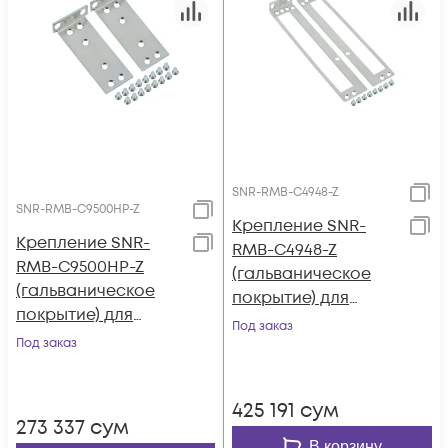
SNR-RMB-C4948-Z
SNR-RMB-C9500HP-Z
Крепление SNR-
Крепление SNR-
RMB-C4948-Z
RMB-C9500HP-Z
(гальваническое
(гальваническое
покрытие) для
покрытие) для
коммутаторов
Под заказ
коммутаторов
Под заказ
Cisco Catalyst 4948
Cisco Catalyst 9500
в стойку 19"
Series High
425 191
сум
Performance
273 337
сум
В корзину