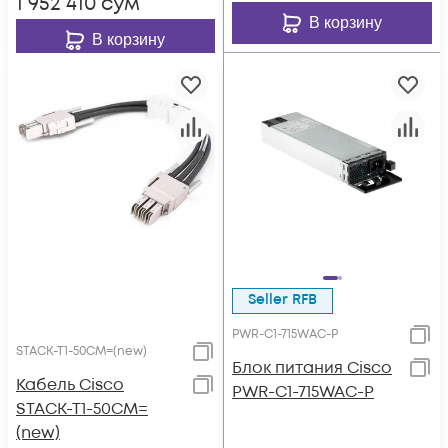
1 952 410
сум
В корзину
В корзину
Seller RFB
PWR-C1-715WAC-P
STACK-T1-50CM=(new)
Блок питания Cisco
Кабель Cisco
PWR-C1-715WAC-P
STACK-T1-50CM=
(new)