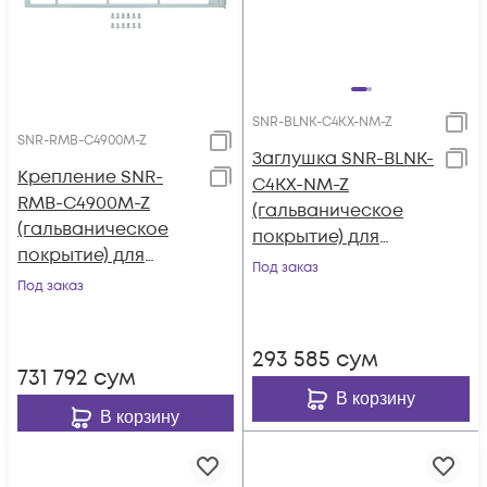
SNR-BLNK-C4KX-NM-Z
SNR-RMB-C4900M-Z
Заглушка SNR-BLNK-
Крепление SNR-
C4KX-NM-Z
RMB-C4900M-Z
(гальваническое
(гальваническое
покрытие) для
покрытие) для
модуля
Под заказ
коммутатора Cisco
Под заказ
расширения
WS-C4900M в
коммутатора Cisco
стойку 19"
4500-x серии
293 585
сум
731 792
сум
В корзину
В корзину