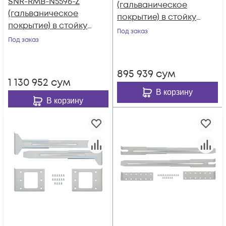
SNR-RMB-N5596-Z
(гальваническое
(гальваническое
покрытие) в стойку
покрытие) в стойку
для коммутаторов
Под заказ
для коммутаторов
Под заказ
Cisco Nexus 5548
Cisco Nexus N5596
895 939
сум
1 130 952
сум
В корзину
В корзину