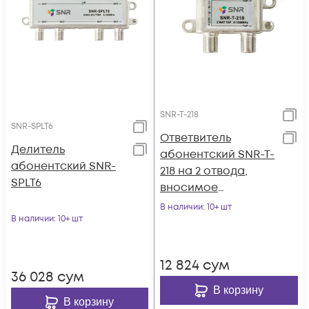
SNR-T-218
SNR-SPLT6
Ответвитель
Делитель
абонентский SNR-T-
абонентский SNR-
218 на 2 отвода,
SPLT6
вносимое
затухание IN-TAP
В наличии
: 10+ шт
В наличии
: 10+ шт
18dB.
12 824
сум
36 028
сум
В корзину
В корзину