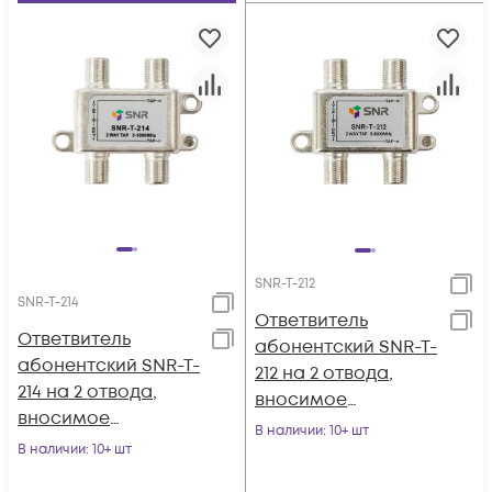
SNR-T-212
SNR-T-214
Ответвитель
Ответвитель
абонентский SNR-T-
абонентский SNR-T-
212 на 2 отвода,
214 на 2 отвода,
вносимое
вносимое
затухание IN-TAP
В наличии
: 10+ шт
затухание IN-TAP
В наличии
: 10+ шт
12dB.
14dB.