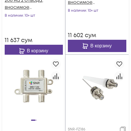
208 на 2 отвода,
вносимое
вносимое
затухание IN-TAP
В наличии
: 10+ шт
затухание IN-TAP
В наличии
: 10+ шт
16dB.
8dB.
11 602
сум
11 637
сум
В корзину
В корзину
SNR-FZ186