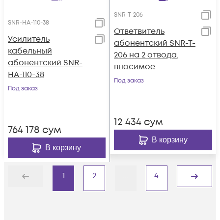
SNR-T-206
SNR-HA-110-38
Ответвитель
Усилитель
абонентский SNR-T-
кабельный
206 на 2 отвода,
абонентский SNR-
вносимое
HA-110-38
затухание IN-TAP
Под заказ
Под заказ
6dB.
12 434
сум
764 178
сум
В корзину
В корзину
1
2
...
4
Назад
Дальше