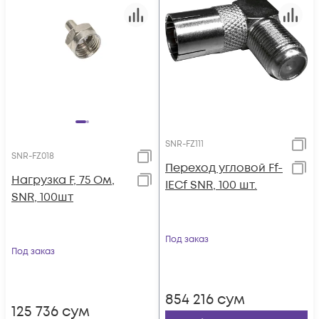
SNR-FZ111
SNR-FZ018
Переход угловой Ff-
Нагрузка F, 75 Ом,
IECf SNR, 100 шт.
SNR, 100шт
Под заказ
Под заказ
854 216
сум
125 736
сум