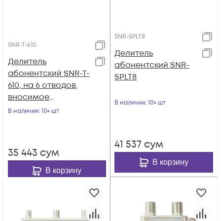
SNR-SPLT8
SNR-T-610
Делитель
Делитель
абонентский SNR-
абонентский SNR-T-
SPLT8
610, на 6 отводов,
вносимое
В наличии
: 10+ шт
затухание IN-TAP
В наличии
: 10+ шт
10dB.
41 537
сум
35 443
сум
В корзину
В корзину