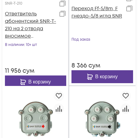
SNR-T-210
Переход Ff-5/8m, F
Ответвитель
гнездо-5/8 игла SNR
абонентский SNR-T-
210 на 2 отвода
вносимое
Под заказ
затухание IN-TAP
В наличии
: 10+ шт
10dB.
8 366
сум
11 956
сум
В корзину
В корзину