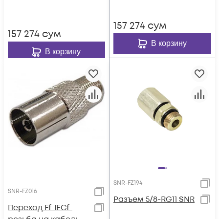
157 274
сум
157 274
сум
В корзину
В корзину
SNR-FZ194
SNR-FZ016
Разъем 5/8-RG11 SNR
Переход Ff-IECf-