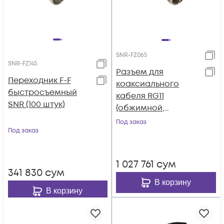
SNR-FZ065
SNR-FZ145
Разъем для
Переходник F-F
коаксиального
быстросъемный
кабеля RG11
SNR (100 штук)
(обжимной,
влагозащещенный)
Под заказ
Под заказ
SNR (100шт)
1 027 761
сум
341 830
сум
В корзину
В корзину