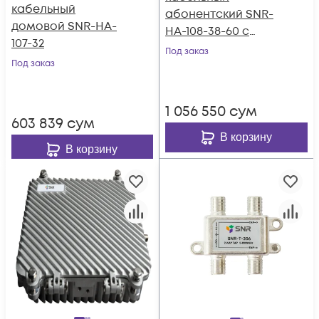
кабельный
абонентский SNR-
домовой SNR-HA-
HA-108-38-60 с
107-32
дистанционным
Под заказ
Под заказ
питанием
1 056 550
сум
603 839
сум
В корзину
В корзину