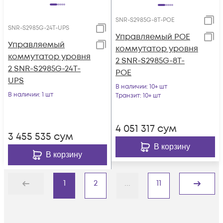
SNR-S2985G-8T-POE
SNR-S2985G-24T-UPS
Управляемый POE
Управляемый
коммутатор уровня
коммутатор уровня
2 SNR-S2985G-8T-
2 SNR-S2985G-24T-
POE
UPS
В наличии
: 10+ шт
В наличии
: 1 шт
Транзит
: 10+ шт
4 051 317
сум
3 455 535
сум
В корзину
В корзину
1
2
...
11
Назад
Дальше