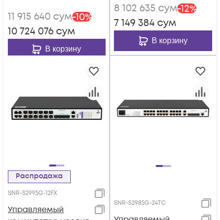
8 102 635
сум
-
12
%
11 915 640
сум
-
10
%
7 149 384
сум
10 724 076
сум
В корзину
В корзину
Распродажа
SNR-S2995G-12FX
SNR-S2985G-24TC
Управляемый
Управляемый