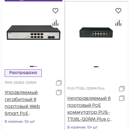
Распродажа
PWS-2S08G-120RM
PUS-TT08L-120RM Plus
Управляемый
Неуправляемый 8
гигабитный 8
портовый PoE
портовый Web
коммутатор PUS-
Smart PoE
TT08L-120RM Plus с
коммутатор
В наличии
: 10+ шт
изоляцией портов и
POWERTONE PWS-
В наличии
: 10+ шт