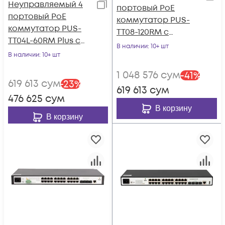
Неуправляемый 4
портовый PoE
портовый PoE
коммутатор PUS-
коммутатор PUS-
TT08-120RM с
TT04L-60RM Plus с
возможностью
В наличии
: 10+ шт
изоляцией портов и
В наличии
: 10+ шт
установки в стойку
возможностью
1 048 576
сум
-
41
%
установки в стойку
619 613
сум
-
23
%
619 613
сум
476 625
сум
В корзину
В корзину