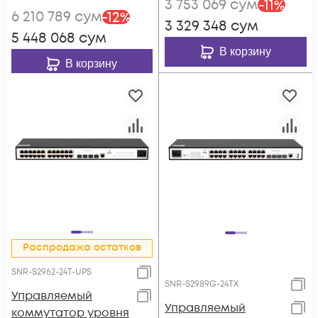
3 753 069
сум
-
11
%
6 210 789
сум
-
12
%
3 329 348
сум
5 448 068
сум
В корзину
В корзину
Распродажа остатков
SNR-S2962-24T-UPS
SNR-S2989G-24TX
Управляемый
Управляемый
коммутатор уровня