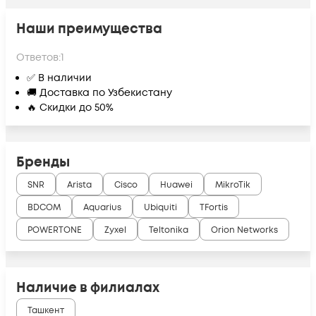
Наши преимущества
Ответов:
1
✅ В наличии
🚚 Доставка по Узбекистану
🔥 Скидки до 50%
Бренды
SNR
Arista
Cisco
Huawei
MikroTik
BDCOM
Aquarius
Ubiquiti
TFortis
POWERTONE
Zyxel
Teltonika
Orion Networks
Наличие в филиалах
Ташкент