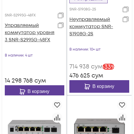
SNR-S1908G-2S
SNR-S2995G-48FX
Неуправляемый
Управляемый
коммутатор SNR-
коммутатор уровня
S1908G-2S
3 SNR-S2995G-48FX
В наличии
: 10+ шт
В наличии
: 4 шт
714 938
сум
-
33
%
476 625
сум
14 298 768
сум
В корзину
В корзину