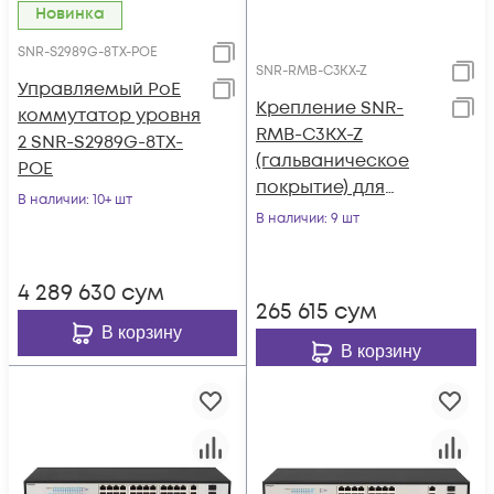
Новинка
SNR-S2989G-8TX-POE
SNR-RMB-C3KX-Z
Управляемый PoE
Крепление SNR-
коммутатор уровня
RMB-C3KX-Z
2 SNR-S2989G-8TX-
(гальваническое
POE
покрытие) для
В наличии
: 10+ шт
коммутаторов
В наличии
: 9 шт
Cisco Catalyst
3750X/3560X в
4 289 630
сум
стойку 19"
265 615
сум
В корзину
В корзину