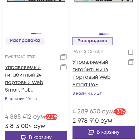
Распродажа
Распродажа
PWS-TS16G-250R
PWS-TS24G-370R
Управляемый
Управляемый
гигабитный 16
гигабитный 24
портовый Web
портовый Web
Smart PoE
Smart PoE
коммутатор
В наличии
: 5 шт
коммутатор
В наличии
: 10+ шт
POWERTONE PWS-
POWERTONE PWS-
TS16G-250R
4 289 630
сум
-
31
%
TS24G-370R
4 885 412
сум
-
22
%
2 978 910
сум
3 813 004
сум
В корзину
В корзину