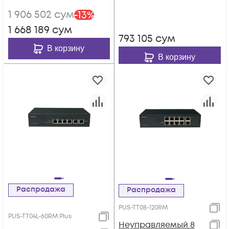
возможностью
2S08G-120RM
1 906 502
сум
-
13
%
установки в стойку
1 668 189
сум
793 105
сум
В корзину
В корзину
Распродажа
Распродажа
PUS-TT08-120RM
PUS-TT04L-60RM Plus
Неуправляемый 8