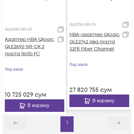
QLE2742-SR-CK
QLE2692-SR-CK
HBA-адаптер Qlogic
Адаптер HBA Qlogic
QLE2742 два порта
QLE2692-SR-CK 2
32Гб Fiber Channel
порта 16Gb FC
Под заказ
Под заказ
27 820 755
сум
10 725 029
сум
В корзину
В корзину
1
Назад
Дальше