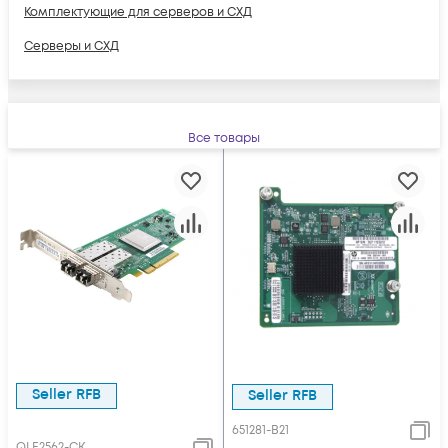
Комплектующие для серверов и СХД
Серверы и СХД
Все товары
Seller RFB
Seller RFB
651281-B21
QLE2562-CK