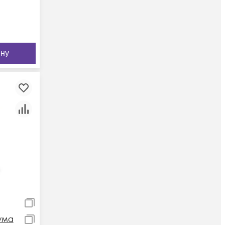
ину
ума