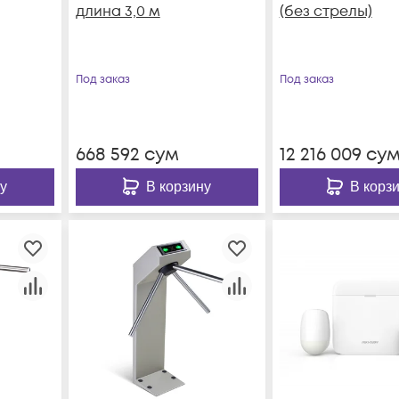
длина 3,0 м
(без стрелы)
Под заказ
Под заказ
668 592
сум
12 216 009
су
у
В корзину
В корз