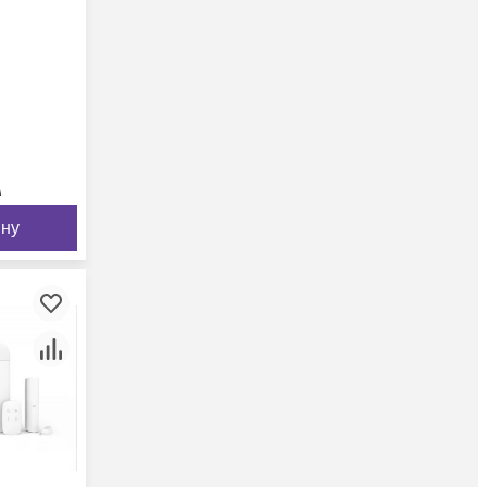
м
ину