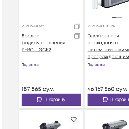
PERCo-GCR2
PERCo-KTC01.9A
Брелок
Электронная
радиоуправления
проходная с
PERCo-GCR2
автоматическим
преграждающим
планками
Под заказ
Под заказ
"Антипаника" и
встроенным
картоприемник
187 865
сум
46 167 560
сум
для карт EMM/HI
В корзину
В корзин