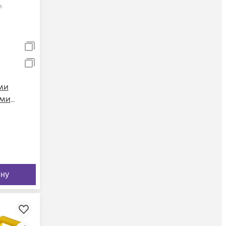
ми
ми
я
м
ину