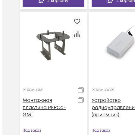
В корзину
В корзин
PERCo-GM1
PERCo-GCR1
Монтажная
Устройство
пластина PERCo-
радиоуправлени
GM1
(приемник)
Под заказ
Под заказ