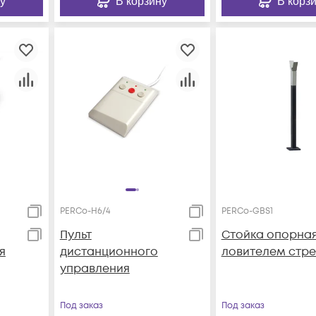
у
В корзину
В корз
PERCo-H6/4
PERCo-GBS1
Пульт
Стойка опорная
я
дистанционного
ловителем стр
управления
Под заказ
Под заказ