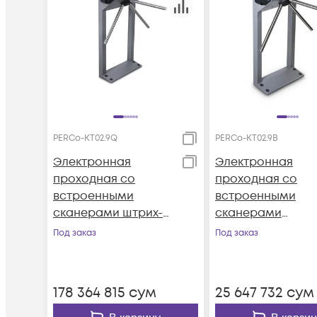
PERCo-KT02.9Q
PERCo-KT02.9B
Электронная
Электронная
проходная со
проходная со
встроенными
встроенными
сканерами штрих-
сканерами
кода
отпечатков паль
Под заказ
Под заказ
178 364 815
сум
25 647 732
сум