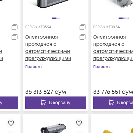
PERCo-KT05.9A
PERCo-KT08.3A
Электронная
Электронная
проходная с
проходная с
и
автоматическими
автоматически
и
преграждающими
преграждающи
планками
планками
Под заказ
Под заказ
"Антипаника" для
"Антипаника" дл
карт EMM/HID, карт
карт формата
ом
MIFARE стандарта
EMM/HID
36 313 827
сум
33 776 551
су
D
ISO 14443
у
В корзину
В корз