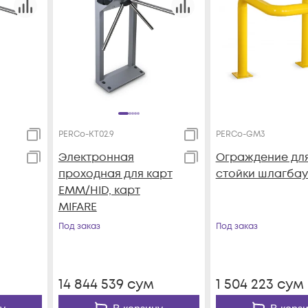
PERCo-KT02.9
PERCo-GM3
Электронная
Ограждение дл
проходная для карт
стойки шлагба
EMM/HID, карт
MIFARE
цев
Под заказ
Под заказ
14 844 539
сум
1 504 223
сум