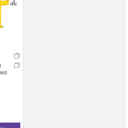
я
ума