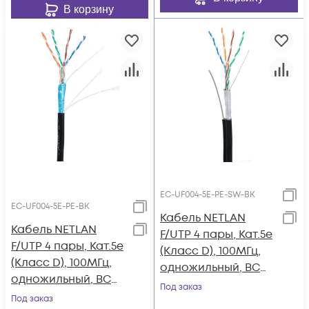
В корзину
EC-UF004-5E-PE-SW-BK
EC-UF004-5E-PE-BK
Кабель NETLAN
Кабель NETLAN
F/UTP 4 пары, Кат.5e
F/UTP 4 пары, Кат.5e
(Класс D), 100МГц,
(Класс D), 100МГц,
одножильный, BC
одножильный, BC
(чистая медь),
Под заказ
(чистая медь),
Под заказ
внешний, PE до