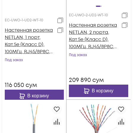
EC-UWO-2-UD2-WT-10
EC-UWO-1-UD2-WT-10
Настенная розетка
Настенная розетка
NETLAN, 2 порта,
NETLAN, 1 порт,
Кат.5e (Класс D),
Кат.5e (Класс D),
100МГц, RJ45/8P8C,
100МГц, RJ45/8P8C,
110, T568A/B,
Под заказ
110, T568A/B,
Под заказ
неэкранированная,
неэкранированная,
белая, уп-ка 10шт.
белая, уп-ка 10шт.
209 890
сум
116 050
сум
В корзину
В корзину