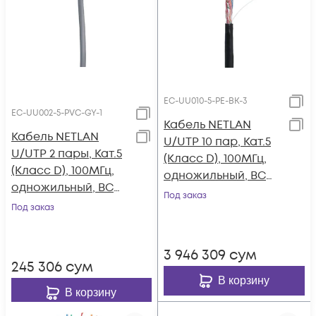
EC-UU010-5-PE-BK-3
EC-UU002-5-PVC-GY-1
Кабель NETLAN
Кабель NETLAN
U/UTP 10 пар, Кат.5
U/UTP 2 пары, Кат.5
(Класс D), 100МГц,
(Класс D), 100МГц,
одножильный, BC
одножильный, BC
(чистая медь),
Под заказ
(чистая медь),
Под заказ
внешний, PE до
внутренний, PVC
-40C, черный, 305м
нг(B), серый, 100м
3 946 309
сум
245 306
сум
В корзину
В корзину