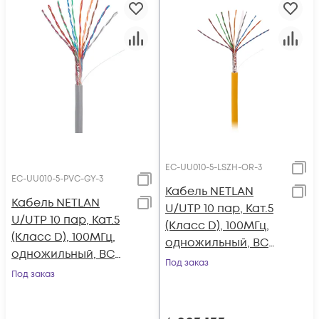
EC-UU010-5-LSZH-OR-3
EC-UU010-5-PVC-GY-3
Кабель NETLAN
Кабель NETLAN
U/UTP 10 пар, Кат.5
U/UTP 10 пар, Кат.5
(Класс D), 100МГц,
(Класс D), 100МГц,
одножильный, BC
одножильный, BC
(чистая медь),
Под заказ
(чистая медь),
Под заказ
внутренний, LSZH
внутренний, PVC
нг(B)-HF,
нг(B), серый, 305м
оранжевый, 305м