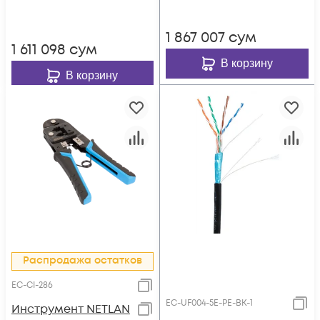
внешний, PE до
-40C, с
-40C, черный, 305м
одножильным
1 867 007
сум
тросом, черный,
1 611 098
сум
305м
В корзину
В корзину
Распродажа остатков
EC-CI-286
EC-UF004-5E-PE-BK-1
Инструмент NETLAN