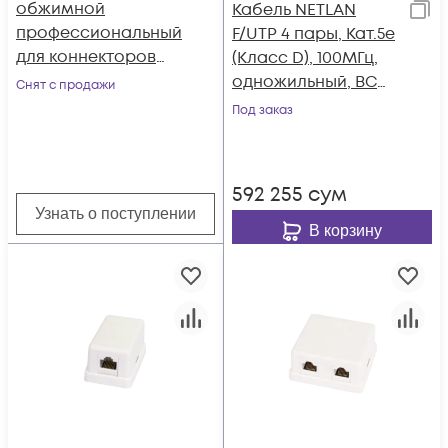
обжимной
Кабель NETLAN
профессиональный
F/UTP 4 пары, Кат.5e
для коннекторов
(Класс D), 100МГц,
RJ45, RJ12, RJ11
одножильный, BC
Снят с продажи
(чистая медь),
Под заказ
внешний, PE до
-40C, черный, 100м
592 255
сум
Узнать о поступлении
В корзину