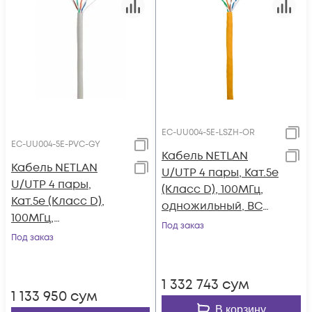
EC-UU004-5E-LSZH-OR
EC-UU004-5E-PVC-GY
Кабель NETLAN
Кабель NETLAN
U/UTP 4 пары, Кат.5e
U/UTP 4 пары,
(Класс D), 100МГц,
Кат.5e (Класс D),
одножильный, BC
100МГц,
(чистая медь),
Под заказ
одножильный, BC
Под заказ
внутренний, LSZH
(чистая медь),
нг(B)-HF,
внутренний, PVC
оранжевый, 305м
1 332 743
сум
нг(B), серый, 305м
1 133 950
сум
В корзину