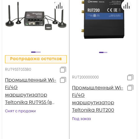
Распродажа остатков
RUT955T033B0
RUT200000000
Промышленный Wi-
Fi/4G
Промышленный Wi-
маршрутизатор
Fi/4G
Teltonika RUT955 (в
маршрутизатор
комплекте GNSS-
Teltonika RUT200
Снят с продажи
антенна)
Под заказ