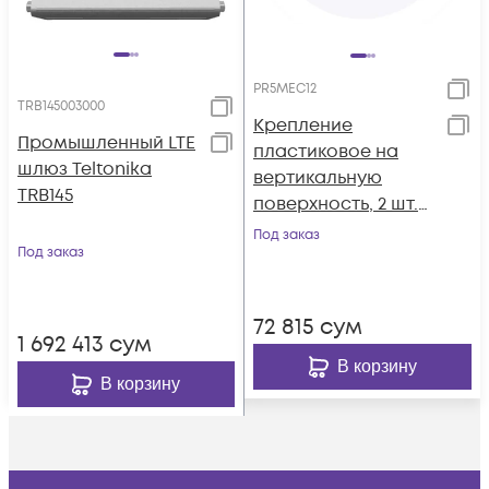
PR5MEC12
TRB145003000
Крепление
Промышленный LTE
пластиковое на
шлюз Teltonika
вертикальную
TRB145
поверхность, 2 шт.
Teltonika
Под заказ
Под заказ
72 815
сум
1 692 413
сум
В корзину
В корзину