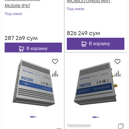
MOBILE/GNSS/WIFI
Mobile IP67
IP67
Под заказ
Под заказ
826 249
сум
287 269
сум
В корзину
В корзину
TRB255000000