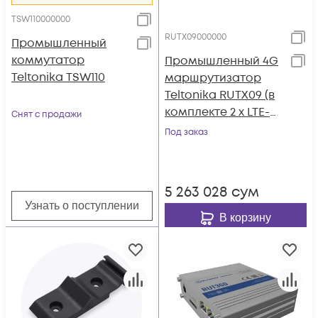
TSW110000000
RUTX09000000
Промышленный
коммутатор
Промышленный 4G
Teltonika TSW110
маршрутизатор
Teltonika RUTX09 (в
комплекте 2 х LTE-
Снят с продажи
антенны, GNSS-
Под заказ
антенна)
5 263 028
сум
Узнать о поступлении
В корзину