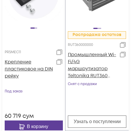
Распродажа остатков
RUT360000000
PR5MEC11
Промышленный Wi-
Fi/4G
Крепление
маршрутизатор
пластиковое на DIN
Teltonika RUT360
рейку
(LTE cat.6)
Снят с продажи
Под заказ
60 719
сум
Узнать о поступлении
В корзину