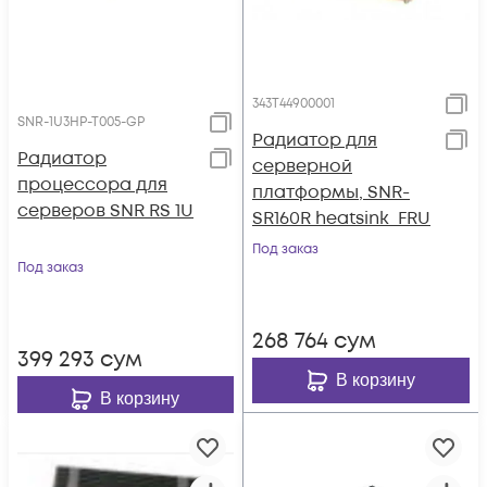
343T44900001
SNR-1U3HP-T005-GP
Радиатор для
Радиатор
серверной
процессора для
платформы, SNR-
серверов SNR RS 1U
SR160R heatsink_FRU
Под заказ
Под заказ
268 764
сум
399 293
сум
В корзину
В корзину