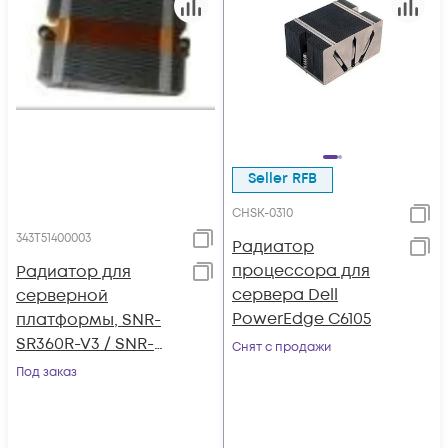
Seller RFB
CHSK-0310
343T51400003
Радиатор
процессора для
Радиатор для
сервера Dell
серверной
PowerEdge C6105
платформы, SNR-
SR360R-V3 / SNR-
Снят с продажи
SR360R, 2.5"
Под заказ
heatsink_FRU