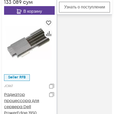
133 089
сум
Узнать о поступлении
В корзину
Seller RFB
JC867
Радиатор
процессора для
сервера Dell
PowerEdge 1950