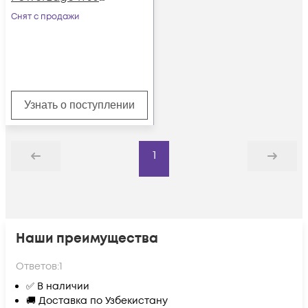
JC867
Снят с продажи
Узнать о поступлении
1
Назад
Дальше
Наши преимущества
Ответов:
1
✅ В наличии
🚚 Доставка по Узбекистану