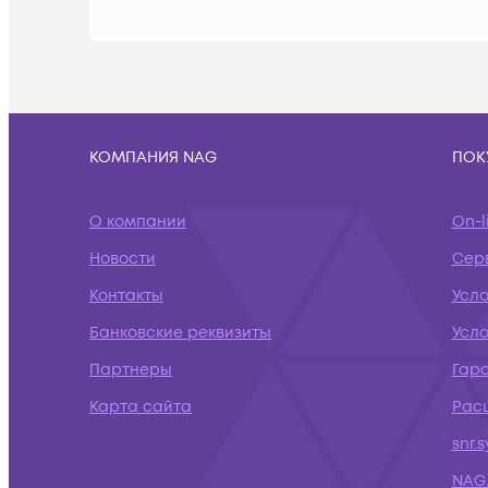
КОМПАНИЯ NAG
ПОК
О компании
On-l
Новости
Сер
Контакты
Усл
Банковские реквизиты
Усло
Партнеры
Гар
Карта сайта
Рас
snr.
NAG.