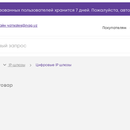
зованных пользователей хранится 7 дней. Пожалуйста,
авто
айн чат
sales@nag.uz
Покупателям
Способы опла
Условия доста
Возврат товар
IP-шлюзы
Цифровые IP шлюзы
Вопросы и отв
Техническая п
товар
База знаний
Конфигуратор