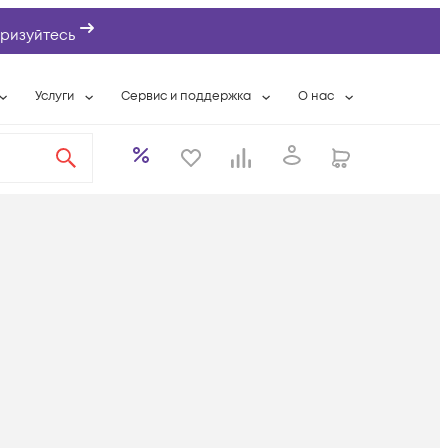
ризуйтесь
Услуги
Сервис и поддержка
О нас
ты
Wi-Fi «под ключ»
Гарантийное обслуживание
О компании
вки
Расширенная гарантия
Разовые выездные работы
Контактная информаци
а
Системная интеграция
Сервисные контракты
Банковские реквизиты
еты
Сервисный центр
Партнеры
оддержка
Техническая поддержка
Новости
Условия оказания услуг
ы