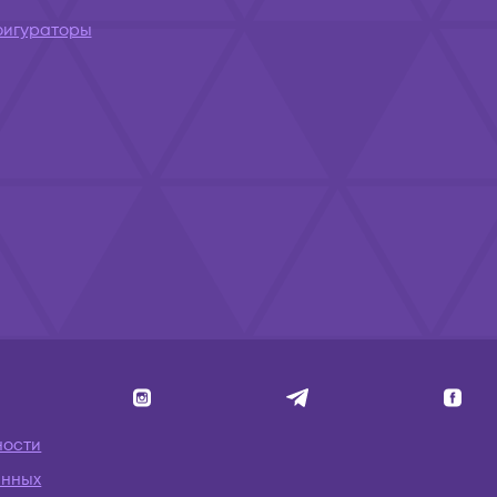
фигураторы
ности
анных