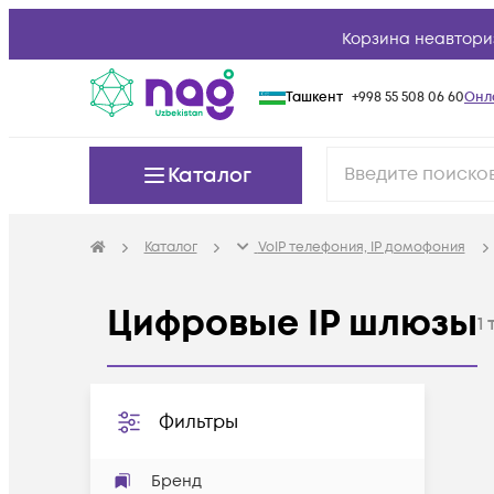
Корзина неавтори
Ташкент
+998 55 508 06 60
Онл
Каталог
Каталог
VoIP телефония, IP домофония
Цифровые IP шлюзы
1
Фильтры
Бренд