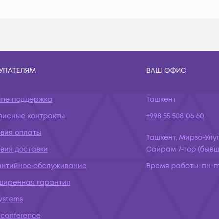
УПАТЕЛЯМ
ВАШ ОФИС
ine поддержка
Ташкент
висные контракты
+998 55 508 06 60
овия оплаты
Ташкент, Мирзо-Улуг
вия доставки
Сайрам 7-тор (бывш.
антийное обслуживание
Время работы:
пн-пт
ширенная гарантия
systems
conference