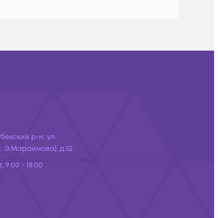
бекский р-н, ул.
 Э.Мараимова), д.52
, 9:00 - 18:00