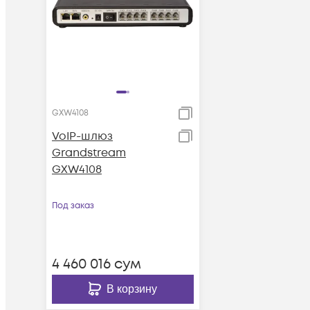
GXW4108
VoIP-шлюз
Grandstream
GXW4108
Под заказ
4 460 016
сум
В корзину