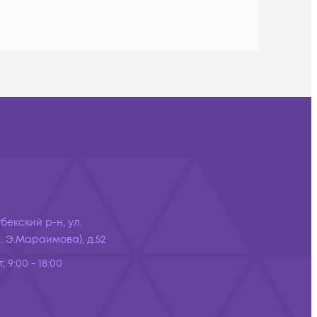
бекский р-н, ул.
 Э.Мараимова), д.52
, 9:00 - 18:00