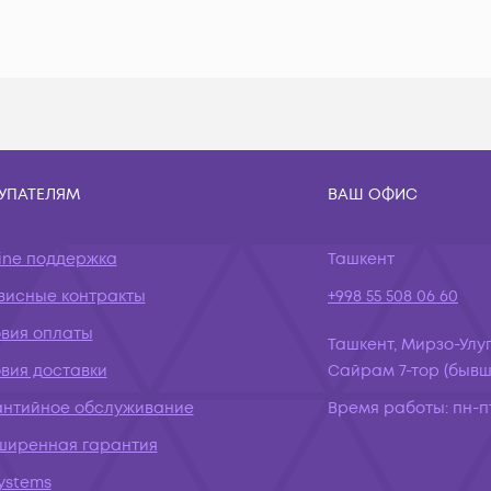
УПАТЕЛЯМ
ВАШ ОФИС
ine поддержка
Ташкент
висные контракты
+998 55 508 06 60
овия оплаты
Ташкент, Мирзо-Улуг
вия доставки
Сайрам 7-тор (бывш.
антийное обслуживание
Время работы:
пн-пт
ширенная гарантия
systems