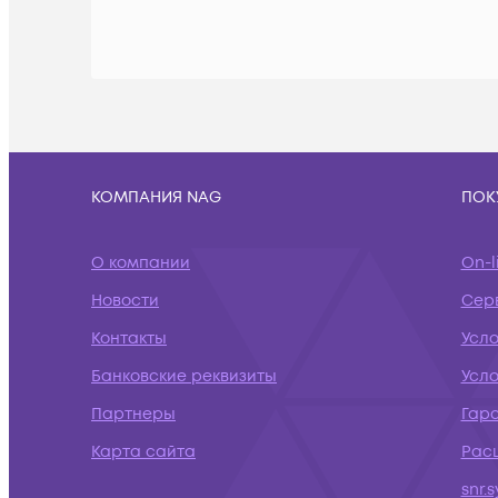
КОМПАНИЯ NAG
ПОК
О компании
On-l
Новости
Сер
Контакты
Усл
Банковские реквизиты
Усло
Партнеры
Гар
Карта сайта
Рас
snr.