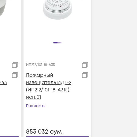
ИП212/101-18-А3R
Пожарный
-43
извещатель ИДТ-2
(ИП212/101-18-А3R )
исп.01
Под заказ
853 032
сум