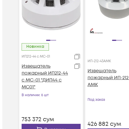
Новинка
ИП212-44 с МС-01
ИП-212-43АМК
Извещатель
Извещатель
пожарный ИП212-44
пожарный ИП-212
с МС-01 "ДИП44 с
АМК
МС01"
В наличии
: 6 шт
Под заказ
753 372
сум
426 882
сум