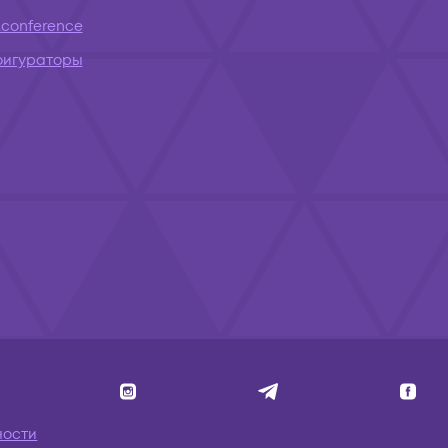
conference
фигураторы
ности