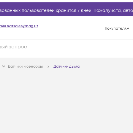
зованных пользователей хранится 7 дней. Пожалуйста,
авто
айн чат
sales@nag.uz
Покупателям
Способы опла
Условия доста
Возврат товар
Датчики и сенсоры
Датчики дыма
Вопросы и отв
Техническая п
База знаний
Конфигуратор