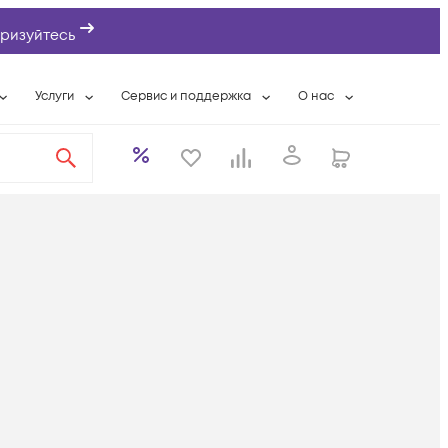
ризуйтесь
Услуги
Сервис и поддержка
О нас
ты
Wi-Fi «под ключ»
Гарантийное обслуживание
О компании
вки
Расширенная гарантия
Разовые выездные работы
Контактная информаци
а
Системная интеграция
Сервисные контракты
Банковские реквизиты
еты
Сервисный центр
Партнеры
оддержка
Техническая поддержка
Новости
Условия оказания услуг
ы