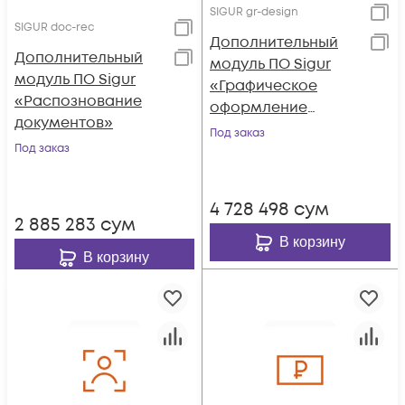
SIGUR gr-design
SIGUR doc-rec
Дополнительный
Дополнительный
модуль ПО Sigur
модуль ПО Sigur
«Графическое
«Распознование
оформление
документов»
пропусков»
Под заказ
Под заказ
4 728 498
сум
2 885 283
сум
В корзину
В корзину