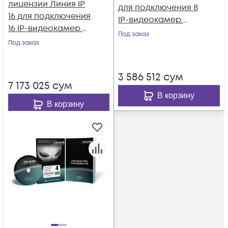
лицензии Линия IP
для подключения 8
16 для подключения
IP-видеокамер.
16 IP-видеокамер.
Количество
Под заказ
Количество
Под заказ
каналов: видео - 8,
каналов: видео - 16,
аудио - 8, до 25 к/с
аудио - 16, до 25 к/с
на канал.
3 586 512
сум
на канал.
7 173 025
сум
В корзину
В корзину