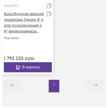
Линия IP 4
Коробочная версия
лицензии Линия IP 4
для подключения 4
IP-видеокамеры.
Количество
Под заказ
каналов: видео - 4,
аудио - 4, до 25 к/с
на канал.
1 793 255
сум
В корзину
1
Назад
Дальше