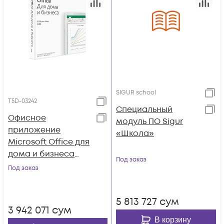
SIGUR school
T5D-03242
Специальный
Офисное
модуль ПО Sigur
приложение
«Школа»
Microsoft Office для
дома и бизнеса
Под заказ
2019 (BOX)
Под заказ
5 813 727
сум
3 942 071
сум
В корзину