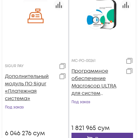
МС-РО-00261
SIGUR PAY
Программное
Дополнительный
обеспечение
модуль ПО Sigur
Macroscop ULTRA
«Платежная
для систем
система»
видеонаблюдения
Под заказ
Под заказ
на основе IP-камер.
Лицензия на
обработку видео
1 821 965
сум
потока одной IP-
6 046 276
сум
камеры.