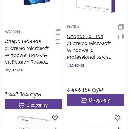
1160586
HAV-00164
Операционная
Операционная
система Microsoft
система Microsoft
Windows 10
Windows 11 Pro 64-
Professional 32/64
bit Russian Russia
bit SP2 Rus Only USB
Под заказ
Only USB
Под заказ
RS (HAV-00105)
3 443 164
сум
3 443 164
сум
В корзину
В корзину