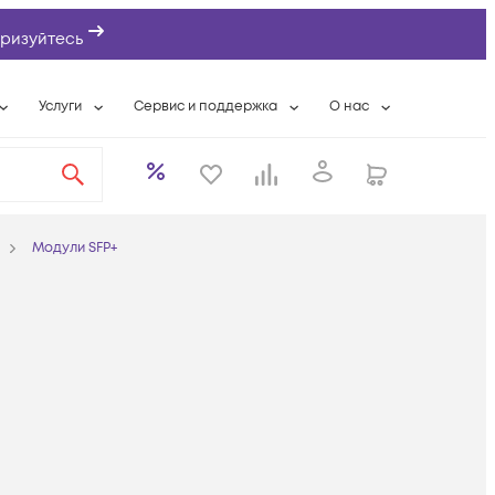
ризуйтесь
Услуги
Сервис и поддержка
О нас
ты
Wi-Fi «под ключ»
Гарантийное обслуживание
О компании
вки
Расширенная гарантия
Разовые выездные работы
Контактная информаци
а
Системная интеграция
Сервисные контракты
Банковские реквизиты
Модули SFP+
еты
Сервисный центр
Партнеры
оддержка
Техническая поддержка
Новости
Условия оказания услуг
ы