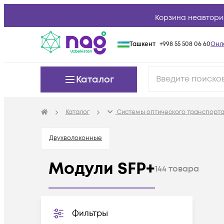
Корзина неавтори
Ташкент
+998 55 508 06 60
Онл
Каталог
Каталог
Системы оптического транспорта
Двухволоконные
Модули SFP+
144
товара
Фильтры