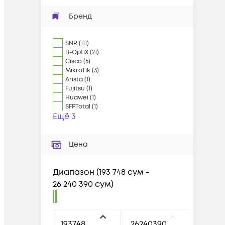
Бренд
SNR
(
111
)
B-OptiX
(
21
)
Cisco
(
5
)
MikroTik
(
3
)
Arista
(
1
)
Fujitsu
(
1
)
Huawei
(
1
)
SFPTotal
(
1
)
Ещё 3
Цена
Диапазон
(
193 748 сум -
26 240 390 сум
)