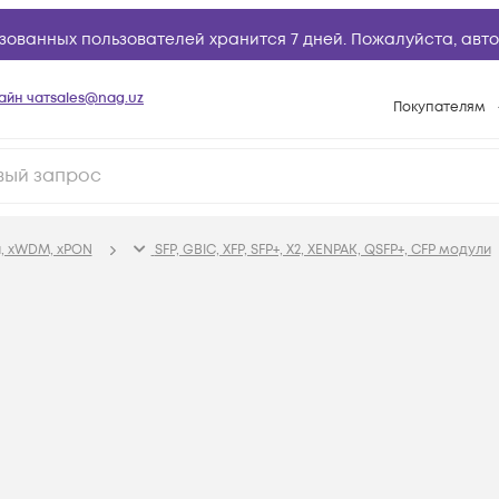
зованных пользователей хранится 7 дней. Пожалуйста,
авто
айн чат
sales@nag.uz
Покупателям
Способы опла
Условия доста
Возврат товар
, xWDM, xPON
SFP, GBIC, XFP, SFP+, X2, XENPAK, QSFP+, CFP модули
Вопросы и отв
Техническая п
База знаний
Конфигуратор