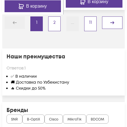
В корзину
В корзину
1
2
...
11
Назад
Дальше
Наши преимущества
Ответов:
1
✅ В наличии
🚚 Доставка по Узбекистану
🔥 Скидки до 50%
Бренды
SNR
B-OptiX
Cisco
MikroTik
BDCOM