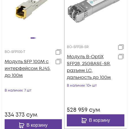
BO-SFP28-SR
BO-SFP100-T
Модуль B-OptiX
Модуль SFP 100M с
SFP28, 25GBASE-SR,
интерфейсом RJ45,
разъем LC,
до 100м
дальность до 100м
В наличии
: 10+ шт
В наличии
: 7 шт
528 959
сум
334 373
сум
В корзину
В корзину