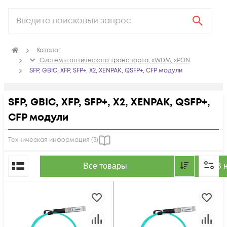
Каталог
Системы оптического транспорта, xWDM, xPON
SFP, GBIC, XFP, SFP+, X2, XENPAK, QSFP+, CFP модули
SFP, GBIC, XFP, SFP+, X2, XENPAK, QSFP+,
CFP модули
Техническая информация (
3
)
По популярности
Все товары
В 