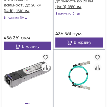
дальность до 20 км
дальность до 20 км
(14dB), 1550нм,
(14dB), 1310нм,
индустриальный
В наличии
: 10+ шт
индустриальный
В наличии
: 10+ шт
436 361
сум
436 361
сум
В корзину
В корзину