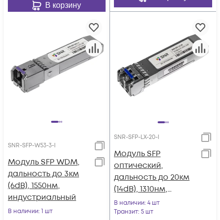
В корзину
SNR-SFP-LX-20-I
SNR-SFP-W53-3-I
Модуль SFP
Модуль SFP WDM,
оптический,
дальность до 3км
дальность до 20км
(6dB), 1550нм,
(14dB), 1310нм,
индустриальный
индустриальный
В наличии
: 4 шт
В наличии
: 1 шт
Транзит
: 5 шт