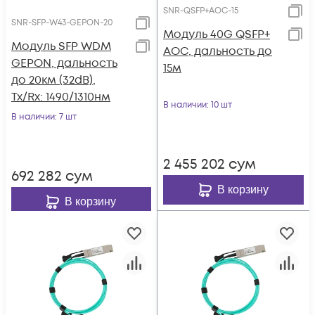
SNR-QSFP+AOC-15
SNR-SFP-W43-GEPON-20
Модуль 40G QSFP+
Модуль SFP WDM
AOC, дальность до
GEPON, дальность
15м
до 20км (32dB),
Tx/Rx: 1490/1310нм
В наличии
: 10 шт
В наличии
: 7 шт
2 455 202
сум
692 282
сум
В корзину
В корзину