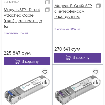
BO-SFP+DA-1
Модуль B-OptiX SFP
Модуль SFP+ Direct
с интерфейсом
Attached Cable
RJ45, до 100м
(DAC), дальность до
1м
В наличии
: 100+ шт
В наличии
: 10+ шт
270 541
сум
225 847
сум
В корзину
В корзину