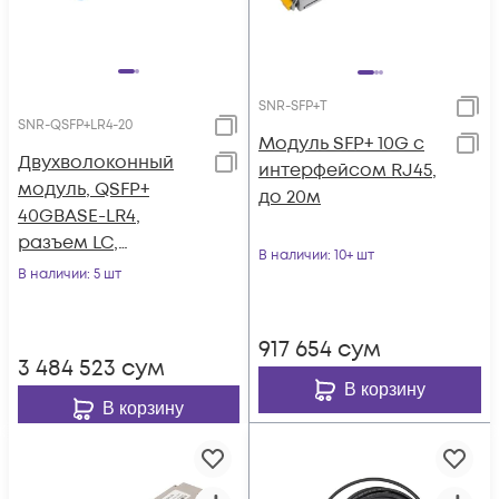
SNR-SFP+T
SNR-QSFP+LR4-20
Модуль SFP+ 10G с
Двухволоконный
интерфейсом RJ45,
модуль, QSFP+
до 20м
40GBASE-LR4,
разъем LC,
В наличии
: 10+ шт
дальность до 20км
В наличии
: 5 шт
917 654
сум
3 484 523
сум
В корзину
В корзину