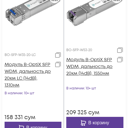
BO-SFP-W53-20
BO-SFP-W35-20-LC
Модуль B-OptiX SFP
Модуль B-OptiX SFP
WDM, дальность до
WDM, дальность до
20км (14dB), 1550нм
20км LC (14dB),
1310нм
В наличии
: 10+ шт
В наличии
: 10+ шт
209 325
сум
158 331
сум
В корзину
В корзину