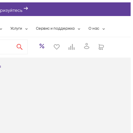
ризуйтесь
Услуги
Сервис и поддержка
О нас
ты
Wi-Fi «под ключ»
Гарантийное обслуживание
О компании
вки
Расширенная гарантия
Разовые выездные работы
Контактная информаци
а
Системная интеграция
Сервисные контракты
Банковские реквизиты
а
еты
Сервисный центр
Партнеры
оддержка
Техническая поддержка
Новости
Условия оказания услуг
ы