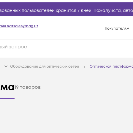
зованных пользователей хранится 7 дней. Пожалуйста,
авто
айн чат
sales@nag.uz
Покупателям
Способы опла
Условия доста
Возврат товар
Оборудование для оптических сетей
Оптическая платформ
Вопросы и отв
Техническая п
рма
19
товаров
База знаний
Конфигуратор