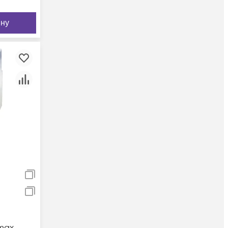
ину
max-