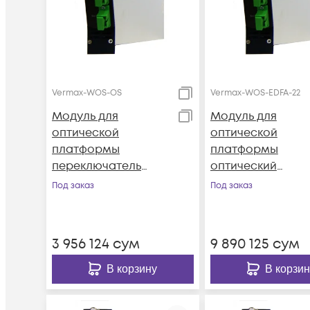
Vermax-WOS-OS
Vermax-WOS-EDFA-22
Модуль для
Модуль для
оптической
оптической
платформы
платформы
переключатель
оптический
оптического
усилитель Verma
Под заказ
Под заказ
сигнала Vermax-
WOS-EDFA-22
WOS-OS
3 956 124
сум
9 890 125
сум
В корзину
В корзин