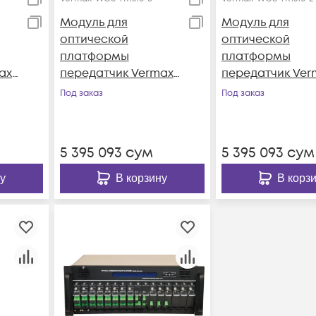
Модуль для
Модуль для
оптической
оптической
платформы
платформы
ax-
передатчик Vermax-
передатчик Ver
WOS-TR1310-6
WOS-TR1310-2
Под заказ
Под заказ
5 395 093
сум
5 395 093
сум
у
В корзину
В корз