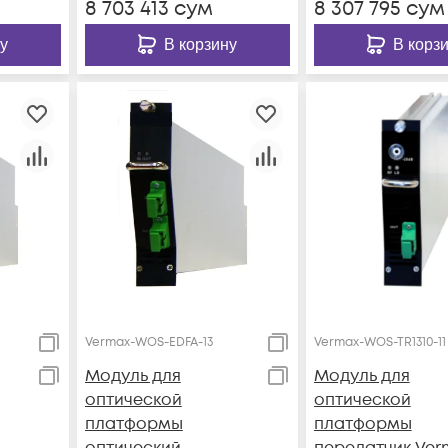
8 703 413
сум
8 307 795
сум
у
В корзину
В корз
Vermax-WOS-EDFA-13
Vermax-WOS-TR1310-11
Модуль для
Модуль для
оптической
оптической
платформы
платформы
оптический
передатчик Ver