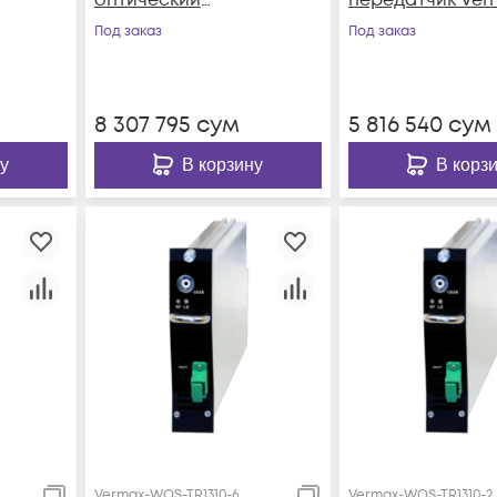
x-
усилитель Vermax-
WOS-TR1310-11
Под заказ
Под заказ
WOS-EDFA-13
8 307 795
сум
5 816 540
сум
у
В корзину
В корз
Vermax-WOS-TR1310-6
Vermax-WOS-TR1310-2