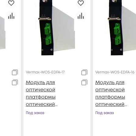
Vermax-WOS-EDFA-17
Vermax-WOS-EDFA-16
Модуль для
Модуль для
оптической
оптической
платформы
платформы
оптический
оптический
x-
усилитель Vermax-
усилитель Verm
Под заказ
Под заказ
WOS-EDFA-17
WOS-EDFA-16