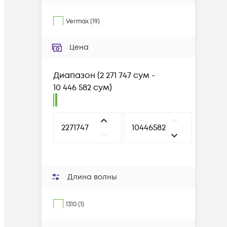
Vermax
(
19
)
Цена
Диапазон
(
2 271 747 сум -
10 446 582 сум
)
Длина волны
1310 (1)