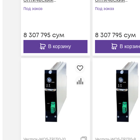
усилитель Vermax-
усилитель Verma
Под заказ
Под заказ
WOS-EDFA-15
WOS-EDFA-14
8 307 795
сум
8 307 795
сум
В корзину
В корзин
Vermax-WOS-TR1310-10
Vermax-WOS-TR1310-9