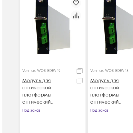
Vermax-WOS-EDFA-19
Vermax-WOS-EDFA-18
Модуль для
Модуль для
оптической
оптической
платформы
платформы
оптический
оптический
усилитель Vermax-
усилитель Verma
Под заказ
Под заказ
WOS-EDFA-19
WOS-EDFA-18