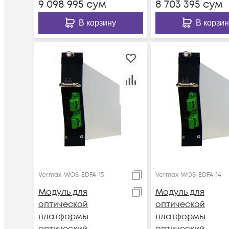
9 098 995
сум
8 703 395
сум
В корзину
В корзин
Vermax-WOS-EDFA-15
Vermax-WOS-EDFA-14
Модуль для
Модуль для
оптической
оптической
платформы
платформы
оптический
оптический