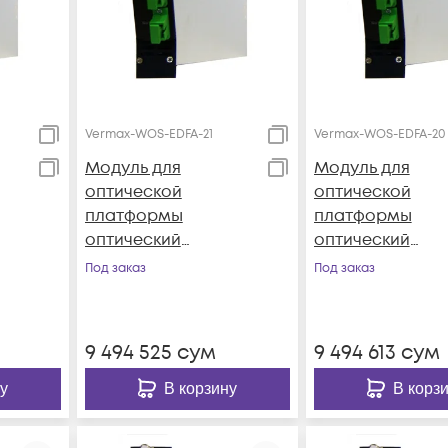
Vermax-WOS-EDFA-21
Vermax-WOS-EDFA-20
Модуль для
Модуль для
оптической
оптической
платформы
платформы
оптический
оптический
x-
усилитель Vermax-
усилитель Verm
Под заказ
Под заказ
WOS-EDFA-21
WOS-EDFA-20
9 494 525
сум
9 494 613
сум
у
В корзину
В корз