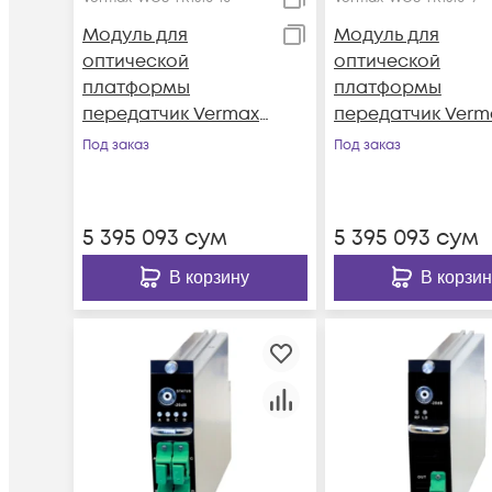
Модуль для
Модуль для
оптической
оптической
платформы
платформы
передатчик Vermax-
передатчик Verm
WOS-TR1310-10
WOS-TR1310-9
Под заказ
Под заказ
5 395 093
сум
5 395 093
сум
В корзину
В корзин