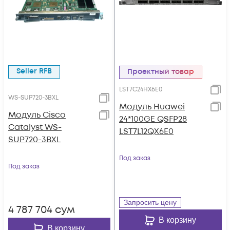
Seller RFB
Проектный товар
LST7C24HX6E0
WS-SUP720-3BXL
Модуль Huawei
Модуль Cisco
24*100GE QSFP28
Catalyst WS-
LST7L12QX6E0
SUP720-3BXL
Под заказ
Под заказ
Запросить цену
4 787 704
сум
В корзину
В корзину