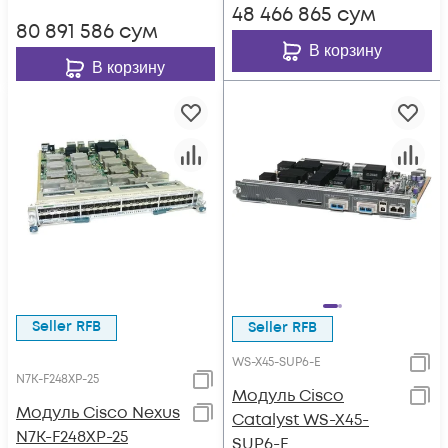
48 466 865
сум
80 891 586
сум
В корзину
В корзину
Seller RFB
Seller RFB
WS-X45-SUP6-E
N7K-F248XP-25
Модуль Cisco
Модуль Cisco Nexus
Catalyst WS-X45-
N7K-F248XP-25
SUP6-E