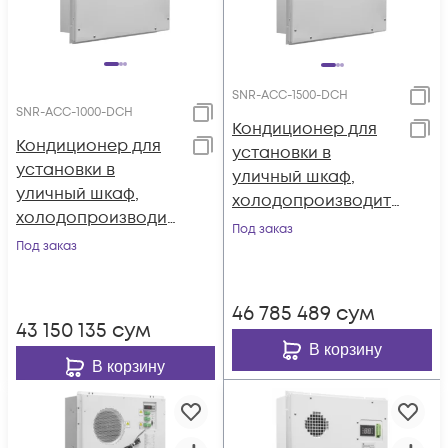
SNR-ACC-1500-DСH
SNR-ACC-1000-DСH
Кондиционер для
Кондиционер для
установки в
установки в
уличный шкаф,
уличный шкаф,
холодопроизводит
холодопроизводит
ельность 1500Вт,
Под заказ
ельность 1000Вт,
Под заказ
-48В постоянного
-48В постоянного
тока
тока
46 785 489
сум
43 150 135
сум
В корзину
В корзину