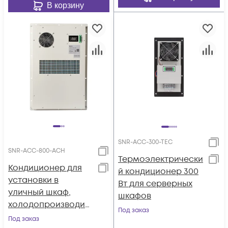
В корзину
SNR-ACC-300-TEC
SNR-ACC-800-АСH
Термоэлектрически
Кондиционер для
й кондиционер 300
установки в
Вт для серверных
уличный шкаф,
шкафов
холодопроизводит
Под заказ
ельность 800Вт, со
Под заказ