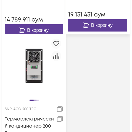
встроенным
электрическим
19 131 431
сум
калорифером, 220В
14 789 911
сум
переменного тока
В корзину
В корзину
SNR-ACC-200-TEC
Термоэлектрически
й кондиционер 200