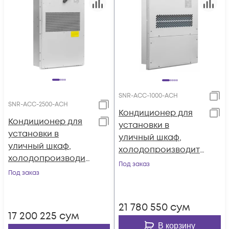
SNR-ACC-1000-АСH
SNR-ACC-2500-АСH
Кондиционер для
Кондиционер для
установки в
установки в
уличный шкаф,
уличный шкаф,
холодопроизводит
холодопроизводит
ельность 1000Вт, со
Под заказ
ельность 2500Вт, со
Под заказ
встроенным
встроенным
электрическим
электрическим
калорифером, 220В
21 780 550
сум
калорифером, 220В
переменного тока
17 200 225
сум
переменного тока
В корзину