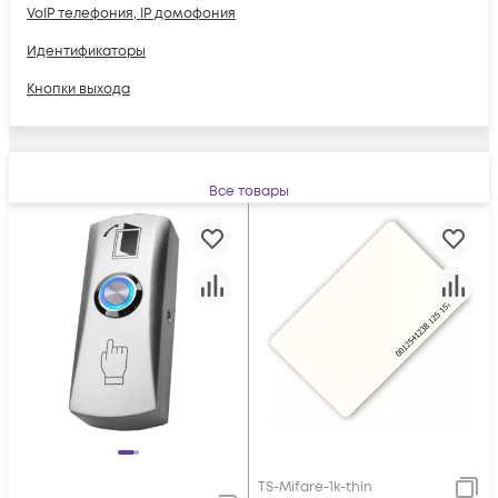
VoIP телефония, IP домофония
Идентификаторы
Кнопки выхода
Все товары
TS-Mifare-1k-thin